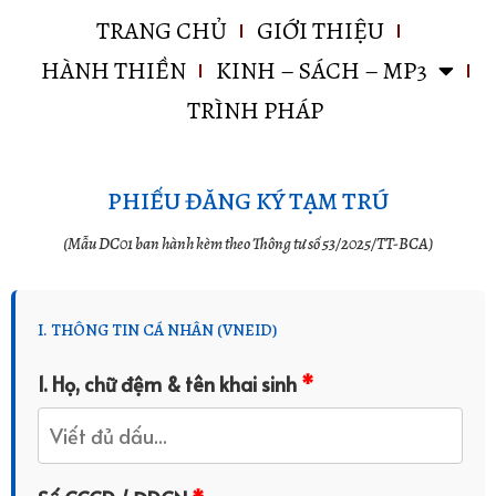
TRANG CHỦ
GIỚI THIỆU
HÀNH THIỀN
KINH – SÁCH – MP3
TRÌNH PHÁP
PHIẾU ĐĂNG KÝ TẠM TRÚ
(Mẫu DC01 ban hành kèm theo Thông tư số 53/2025/TT-BCA)
I. THÔNG TIN CÁ NHÂN (VNEID)
1. Họ, chữ đệm & tên khai sinh
*