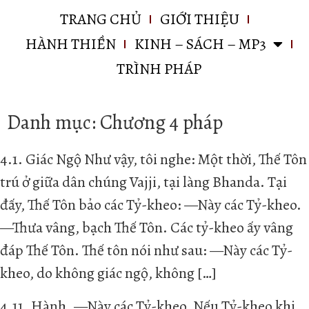
TRANG CHỦ
GIỚI THIỆU
HÀNH THIỀN
KINH – SÁCH – MP3
TRÌNH PHÁP
Danh mục:
Chương 4 pháp
4.1. Giác Ngộ Như vậy, tôi nghe: Một thời, Thế Tôn
trú ở giữa dân chúng Vajji, tại làng Bhanda. Tại
đấy, Thế Tôn bảo các Tỷ-kheo: —Này các Tỷ-kheo.
—Thưa vâng, bạch Thế Tôn. Các tỷ-kheo ấy vâng
đáp Thế Tôn. Thế tôn nói như sau: —Này các Tỷ-
kheo, do không giác ngộ, không […]
4.11. Hành. —Này các Tỷ-kheo, Nếu Tỷ-kheo khi