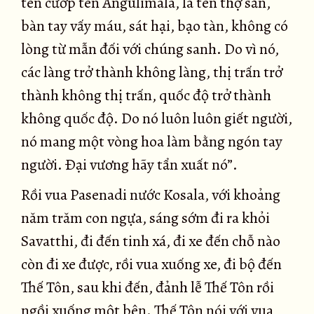
tên cướp tên Angulimala, là tên thợ săn,
bàn tay vấy máu, sát hại, bạo tàn, không có
lòng từ mẫn đối với chúng sanh. Do vì nó,
các làng trở thành không làng, thị trấn trở
thành không thị trấn, quốc độ trở thành
không quốc độ. Do nó luôn luôn giết người,
nó mang một vòng hoa làm bằng ngón tay
người. Ðại vương hãy tẩn xuất nó”.
Rồi vua Pasenadi nước Kosala, với khoảng
năm trăm con ngựa, sáng sớm đi ra khỏi
Savatthi, đi đến tinh xá, đi xe đến chỗ nào
còn đi xe được, rồi vua xuống xe, đi bộ đến
Thế Tôn, sau khi đến, đảnh lễ Thế Tôn rồi
ngồi xuống một bên. Thế Tôn nói với vua