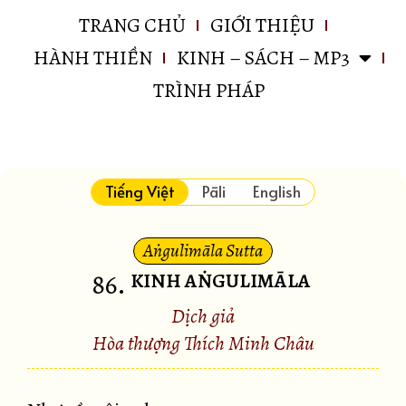
TRANG CHỦ
GIỚI THIỆU
HÀNH THIỀN
KINH – SÁCH – MP3
TRÌNH PHÁP
Tiếng Việt
Pāli
English
Aṅgulimāla Sutta
86
.
KINH AṄGULIMĀLA
Dịch giả
Hòa thượng Thích Minh Châu