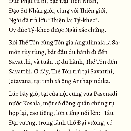
Ðức Phật từ bi, bậc Ðại Tiên Nhân,
Ðạo Sư Nhân giới, cùng với Thiên giới,
Ngài đã trả lời: “Thiện lai Tỷ-kheo”.
Uy đức Tỷ-kheo được Ngài xác chứng.
Rồi Thế Tôn cùng Tôn giả Angulimala là Sa-
môn tùy tùng, bắt đầu du hành đi đến
Savatthi, và tuần tự du hành, Thế Tôn đến
Savatthi. Ở đây, Thế Tôn trú tại Savatthi,
Jetavana, tại tinh xá ông Anthapindika.
Lúc bấy giờ, tại cửa nội cung vua Pasenadi
nước Kosala, một số đông quần chúng tụ
họp lại, cao tiếng, lớn tiếng nói lên: “Tâu
Ðại vương, trong lãnh thổ Ðại vương, có