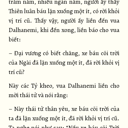
trăm năm, nhiều ngàn năm, người ấy thấy
Thiên luân báu lặn xuống một ít, có rời khỏi
vị trí cũ. Thấy vậy, người ấy liền đến vua
Dalhanemi, khi đến xong, liền báo cho vua
biết:
– Đại vương có biết chăng, xe báu cõi trời
của Ngài đã lặn xuống một ít, đã rời khỏi vị
trí cũ?
Này các Tỷ kheo, vua Dalhanemi liền cho
mời thái tử và nói rằng:
– Này thái tử thân yêu, xe báu cõi trời của
ta đã lặn xuống một ít, đã rời khỏi vị trí cũ.
Ta nghe nói như sau: “Nếu xe báu cõi Trời