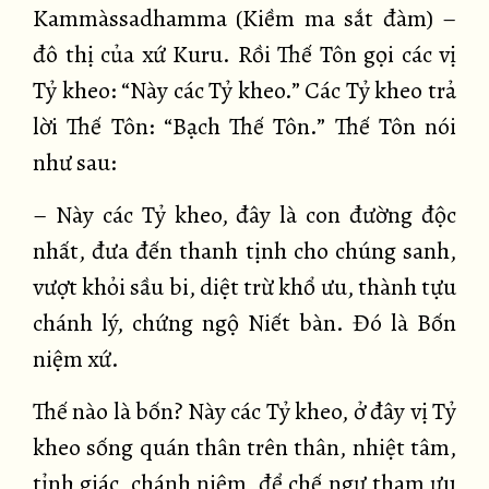
Kammàssadhamma (Kiềm ma sắt đàm) –
đô thị của xứ Kuru. Rồi Thế Tôn gọi các vị
Tỷ kheo: “Này các Tỷ kheo.” Các Tỷ kheo trả
lời Thế Tôn: “Bạch Thế Tôn.” Thế Tôn nói
như sau:
– Này các Tỷ kheo, đây là con đường độc
nhất, đưa đến thanh tịnh cho chúng sanh,
vượt khỏi sầu bi, diệt trừ khổ ưu, thành tựu
chánh lý, chứng ngộ Niết bàn. Đó là Bốn
niệm xứ.
Thế nào là bốn? Này các Tỷ kheo, ở đây vị Tỷ
kheo sống quán thân trên thân, nhiệt tâm,
tỉnh giác, chánh niệm, để chế ngự tham ưu