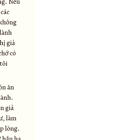
ng. Nếu
 các
 không
 lành
hị giả
chớ có
tôi
ón ăn
lành.
n giả
Sư, làm
p lòng.
ử hầu hạ