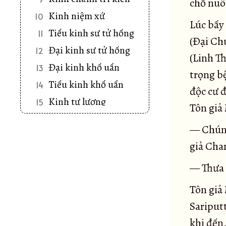
chỗ nuô
Kinh niệm xứ
10
Lúc bấy 
Tiểu kinh sư tử hống
11
(Ðại Ch
Đại kinh sư tử hống
12
(Linh Th
Đại kinh khổ uẩn
13
trọng bệ
Tiểu kinh khổ uẩn
14
độc cư 
Kinh tư lượng
15
Tôn giả
Kinh Tâm hoang vu
16
— Chúng
Kinh Khu rừng
17
giả Cha
Kinh Mật hoàn
18
— Thưa 
Kinh Song tầm
19
Kinh An trú tầm
20
Tôn giả
Kinh Ví dụ cái cưa
Sariput
21
Kinh Ví dụ con rắn
khi đến
22