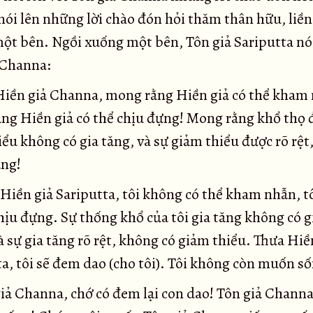
nói lên những lời chào đón hỏi thăm thân hữu, liền
ột bên. Ngồi xuống một bên, Tôn giả Sariputta nói
 Channa:
iền giả Channa, mong rằng Hiền giả có thể kham
ng Hiền giả có thể chịu đựng! Mong rằng khổ thọ 
ểu không có gia tăng, và sự giảm thiểu được rõ rệt
ăng!
Hiền giả Sariputta, tôi không có thể kham nhẫn, t
chịu đựng. Sự thống khổ của tôi gia tăng không có 
à sự gia tăng rõ rệt, không có giảm thiểu. Thưa Hiề
a, tôi sẽ đem dao (cho tôi). Tôi không còn muốn s
iả Channa, chớ có đem lại con dao! Tôn giả Channa