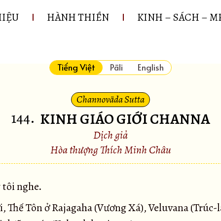
HIỆU
HÀNH THIỀN
KINH – SÁCH – M
Tiếng Việt
Pāli
English
Channovāda Sutta
144
.
KINH GIÁO GIỚI CHANNA
Dịch giả
Hòa thượng Thích Minh Châu
 tôi nghe.
i, Thế Tôn ở Rajagaha (Vương Xá), Veluvana (Trúc-l