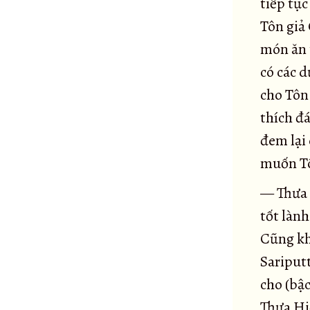
tiếp tụ
Đại kinh Saccaka
36
Tôn giả 
Tiểu kinh Đoạn tận ái
37
món ăn 
Đại kinh Đoạn tận ái
38
có các d
Đại kinh Xóm ngựa
39
cho Tôn
Tiểu kinh Xóm ngựa
40
thích đ
Kinh Sāleyyakā
41
đem lại
Kinh verañjakā
42
muốn Tô
Đại kinh Phương quảng
43
— Thưa 
Tiểu kinh Phương quảng
44
tốt làn
Tiểu kinh Pháp hành
45
Cũng kh
Đại kinh Pháp hành
46
Sariputt
Kinh Tư sát
47
cho (bậ
Kinh Kosambiya
48
Thưa Hiề