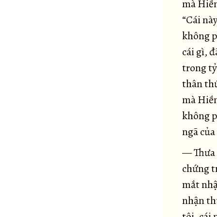
Kinh Māgandiya
75
mà Hiền
Kinh Sandaka
76
“Cái này
Đại kinh Sakuludāyi
77
không ph
Kinh Samaṇamaṇḍikā
cái gì, 
78
Tiểu kinh Sakuludayi (Thiện sanh Ưu đà di
trong tỷ
79
Kinh Vekhanassa
thân thứ
80
mà Hiền 
Kinh Ghaṭīkāra
81
không ph
Kinh Raṭṭhapāla
82
ngã của 
Kinh Makhādeva
83
Kinh Madhura
84
— Thưa H
Kinh Vương tử Bồ-đề
85
chứng tr
Kinh Aṅgulimāla
86
mắt nhậ
Kinh Ái sanh
87
nhận thứ
Kinh Bāhitika
tôi, cái
88