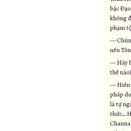
Kinh Phạm Thiên cầu thỉnh
49
bậc Ðạo
Kinh Hàng ma
50
không đ
Kinh Kandaraka
51
phạm tội
Kinh Bát thành
52
— Chúng
Kinh Hữu học
53
nếu Tôn
Kinh Potaliya
54
— Hãy hỏ
Kinh Jivaka
55
thế nào)
Kinh Ưu-ba-ly
56
Kinh Hạnh con chó
57
— Hiền 
Kinh Vương tử Vô Úy
pháp do 
58
Kinh Nhiều cảm thọ
là tự ng
59
Kinh Không gì chuyển hướng
thức… H
60
Channa,
Kinh Giáo giới La-hầu-la ở rừng Ambala
61