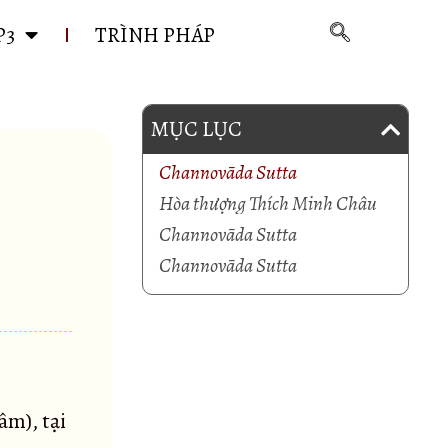
P3
TRÌNH PHÁP
MỤC LỤC
Channovāda Sutta
Hòa thượng Thích Minh Châu
Channovāda Sutta
Channovāda Sutta
âm), tại