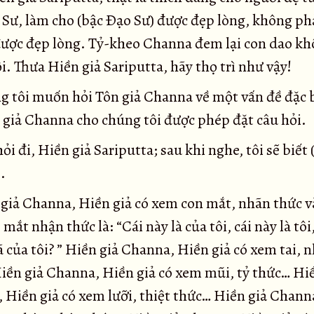
 Sư, làm cho (bậc Ðạo Sư) được đẹp lòng, không ph
ược đẹp lòng. Tỷ-kheo Channa đem lại con dao kh
. Thưa Hiền giả Sariputta, hãy thọ trì như vậy!
 tôi muốn hỏi Tôn giả Channa về một vấn đề đặc b
 giả Channa cho chúng tôi được phép đặt câu hỏi.
i đi, Hiền giả Sariputta; sau khi nghe, tôi sẽ biết
.
giả Channa, Hiền giả có xem con mắt, nhãn thức v
mắt nhận thức là: “Cái này là của tôi, cái này là tôi,
ã của tôi? ” Hiền giả Channa, Hiền giả có xem tai, n
iền giả Channa, Hiền giả có xem mũi, tỷ thức… Hiề
 Hiền giả có xem lưỡi, thiệt thức… Hiền giả Chann