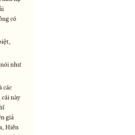
ải
ông có
iệt,
 (nói như
à các
 cái này
hĩ
n giả
a, Hiền