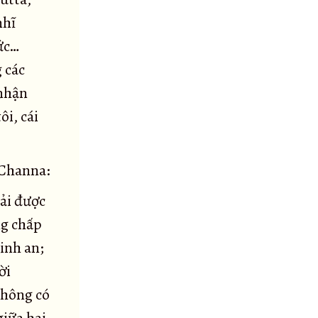
nhĩ
hức…
 các
 nhận
ôi, cái
 Channa:
hải được
ng chấp
inh an;
ời
không có