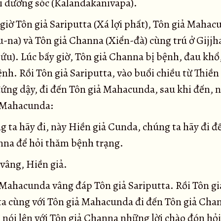
i dưỡng sóc (Kalandakanivapa).
giờ Tôn giả Sariputta (Xá lợi phất), Tôn giả Maha
u-na) và Tôn giả Channa (Xiển-đà) cùng trú ở Gijj
ứu). Lúc bấy giờ, Tôn giả Channa bị bệnh, đau khổ,
nh. Rồi Tôn giả Sariputta, vào buổi chiều từ Thiền
đứng dậy, đi đến Tôn giả Mahacunda, sau khi đến, n
 Mahacunda:
 ta hãy đi, này Hiền giả Cunda, chúng ta hãy đi đ
nna để hỏi thăm bệnh trạng.
vâng, Hiền giả.
 Mahacunda vâng đáp Tôn giả Sariputta. Rồi Tôn gi
ta cùng với Tôn giả Mahacunda đi đến Tôn giả Cha
, nói lên với Tôn giả Channa những lời chào đón hỏ