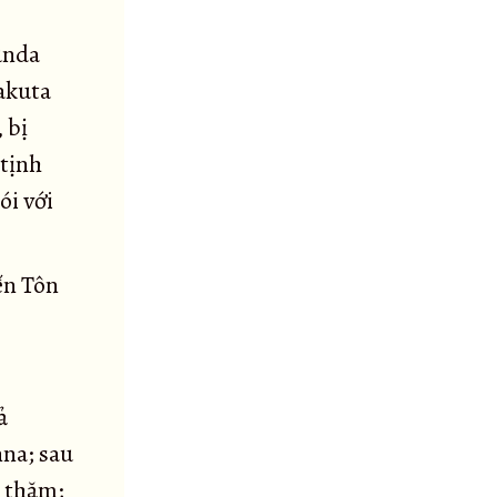
cunda
hakuta
 bị
 tịnh
ói với
ến Tôn
ả
nna; sau
i thăm;