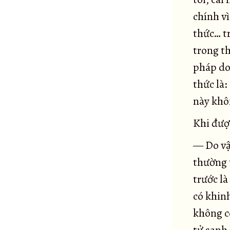
Kinh Pháp trang nghiêm
chính vì
89
Kinh Kaṇṇakatthala
thức… tr
90
trong th
Kinh Brahmāyu
91
pháp do
Kinh Sela
92
thức là:
Kinh Assalāyana
93
này khôn
Kinh Ghoṭamukha
94
Kinh Caṅkī
95
Khi đượ
Kinh Esukārī
96
— Do vậ
Kinh Dhanañjāni
97
thường t
Kinh Vāseṭṭha
98
trước l
Kinh Subha
99
có khinh
Kinh Saṅgārava
100
không có
Kinh Devadaha
101