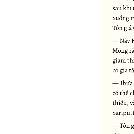
Kinh Gò mối
sau khi 
23
xuống m
Kinh Trạm xe
24
Tôn giả
Kinh Bẫy mồi
25
Kinh Thánh cầu
26
— Này H
Tiểu kinh Ví dụ dấu chân voi
27
Mong rằ
Đại kinh Ví dụ dấu chân voi
28
giảm thi
Đại kinh Ví dụ Lõi cây
29
có gia t
Tiểu kinh Ví dụ lõi cây
30
— Thưa 
Tiểu kinh Rừng sừng bò
31
có thể 
Đại kinh Rừng sừng bò
32
thiểu, v
Đại kinh Người chăn bò
33
Sariputt
Tiểu kinh Người chăn bò
34
— Tôn g
Tiểu kinh Saccaka
35