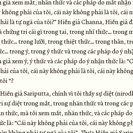
 giả xem mắt, nhãn thức và các pháp do mắt nhận t
 không phải của tôi, cái này không phải là tôi, cái 
ải là tự ngã của tôi?” Hiền giả Channa, Hiền giả đ
đã chứng tri cái gì trong tai, trong nhĩ thức… trong 
)
 thức… trong lưỡi, trong thiệt thức… trong thân, t
c… trong ý, trong ý thức và trong các pháp do ý nh
giả xem ý, ý thức và các pháp do ý nhận thức là: “
ải của tôi, cái này không phải là tôi, cái này khôn
tôi “?
iền giả Sariputta, chính vì tôi thấy sự diệt (nirod
i sự diệt trong mắt, trong nhãn thức và trong các
n thức, mà tôi xem mắt, nhãn thức, và các pháp d
c là: “Cái này không phải của tôi, cái này không ph
 này không phải tự ngã của tôi”. Thưa Hiền giả Sari