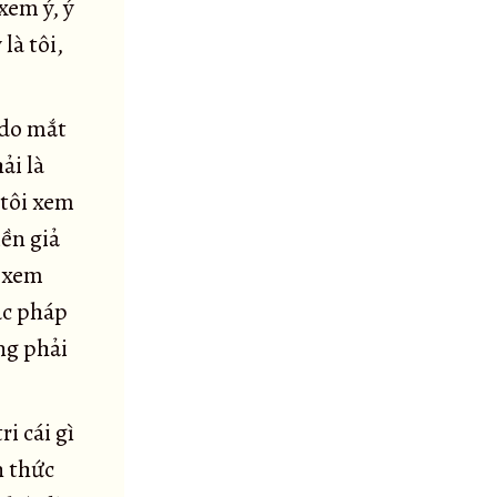
xem ý, ý
là tôi,
 do mắt
ải là
 tôi xem
iền giả
i xem
ác pháp
ng phải
i cái gì
n thức