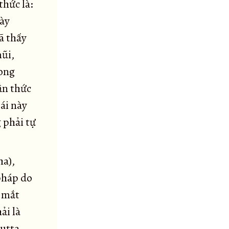
hức là:
này
ã thấy
mũi,
rong
ận thức
Cái này
g phải tự
ha),
 pháp do
o mắt
ải là
putta,