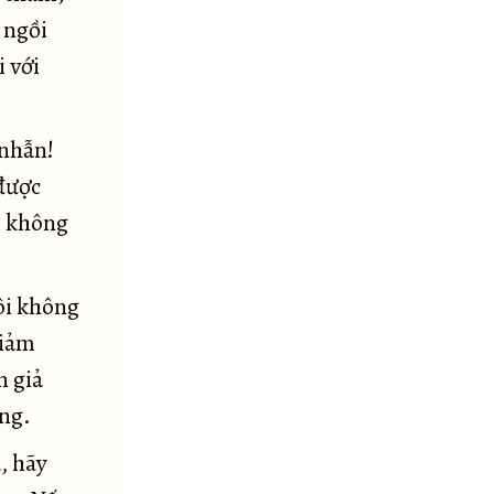
 ngồi
 với
 nhẫn!
được
, không
ôi không
giảm
n giả
ống.
, hãy