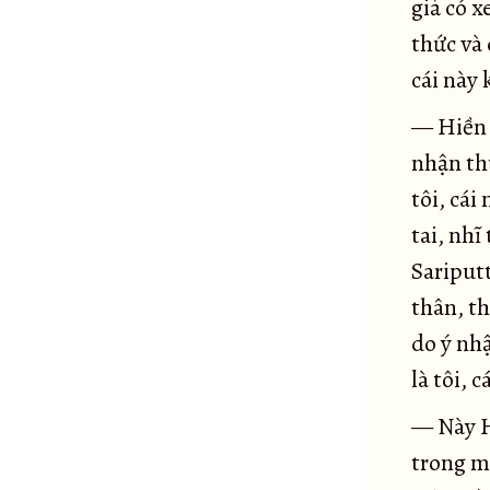
giả có 
Đại kinh Giáo giới La-hầu-la
62
thức và 
Tiểu kinh Māluṅkya
63
cái này 
Đại kinh Māluṅkya
64
Kinh Bhaddāli
65
— Hiền 
Kinh Ví dụ con chim cáy
66
nhận thứ
Kinh Cātuma
67
tôi, cái
Kinh Naḷakapāna
tai, nhĩ
68
Kinh Gulissāni
Sariputt
69
Kinh Kīṭāgiri
thân, th
70
do ý nhậ
Kinh Dạy Vacchagotta về Tam Minh
71
là tôi, 
Kinh Dạy Vacchagotta về lửa
72
Đại kinh Vaccaghotta
73
— Này Hi
Kinh Trường Trảo
74
trong m