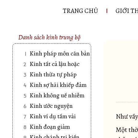
TRANG CHỦ
GIỚI T
Danh sách kinh trung bộ
Kinh pháp môn căn bản
1
Kinh tất cả lậu hoặc
2
Kinh thừa tự pháp
3
Kinh sợ hãi khiếp đảm
4
Kinh không uế nhiễm
5
Kinh ước nguyện
6
Như vầy
Kinh ví dụ tấm vải
7
Kinh đoạn giảm
8
Một thờ
Kinh chánh tri kiến
9