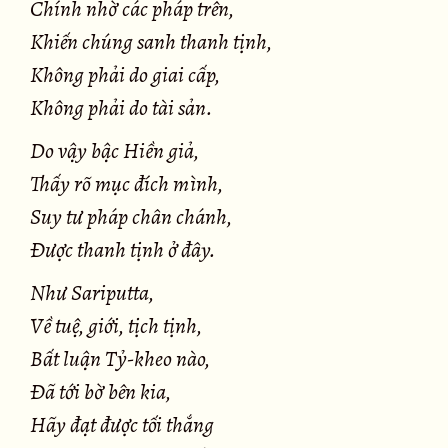
Chính nhờ các pháp trên,
Khiến chúng sanh thanh tịnh,
Không phải do giai cấp,
Không phải do tài sản.
Do vậy bậc Hiền giả,
Thấy rõ mục đích mình,
Suy tư pháp chân chánh,
Ðược thanh tịnh ở đây.
Như Sariputta,
Về tuệ, giới, tịch tịnh,
Bất luận Tỷ-kheo nào,
Ðã tới bờ bên kia,
Hãy đạt được tối thắng