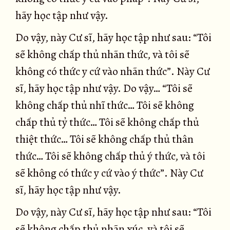
hãy học tập như vậy.
Do vậy, này Cư sĩ, hãy học tập như sau: “Tôi
sẽ không chấp thủ nhãn thức, và tôi sẽ
không có thức y cứ vào nhãn thức”. Này Cư
sĩ, hãy học tập như vậy. Do vậy… “Tôi sẽ
không chấp thủ nhĩ thức… Tôi sẽ không
chấp thủ tỷ thức… Tôi sẽ không chấp thủ
thiệt thức… Tôi sẽ không chấp thủ thân
thức… Tôi sẽ không chấp thủ ý thức, và tôi
sẽ không có thức y cứ vào ý thức”. Này Cư
sĩ, hãy học tập như vậy.
Do vậy, này Cư sĩ, hãy học tập như sau: “Tôi
sẽ không chấp thủ nhãn xúc, và tôi sẽ