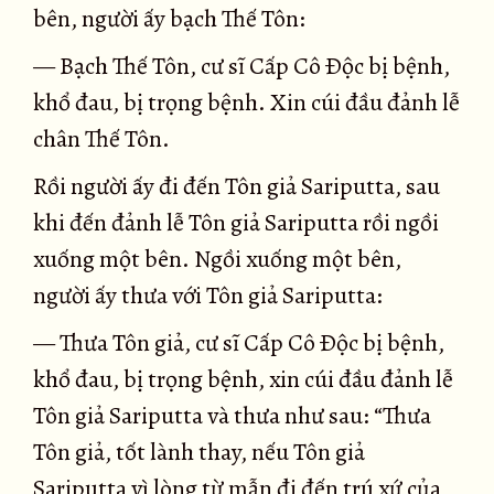
bên, người ấy bạch Thế Tôn:
— Bạch Thế Tôn, cư sĩ Cấp Cô Ðộc bị bệnh,
khổ đau, bị trọng bệnh. Xin cúi đầu đảnh lễ
chân Thế Tôn.
Rồi người ấy đi đến Tôn giả Sariputta, sau
khi đến đảnh lễ Tôn giả Sariputta rồi ngồi
xuống một bên. Ngồi xuống một bên,
người ấy thưa với Tôn giả Sariputta:
— Thưa Tôn giả, cư sĩ Cấp Cô Ðộc bị bệnh,
khổ đau, bị trọng bệnh, xin cúi đầu đảnh lễ
Tôn giả Sariputta và thưa như sau: “Thưa
Tôn giả, tốt lành thay, nếu Tôn giả
Sariputta vì lòng từ mẫn đi đến trú xứ của