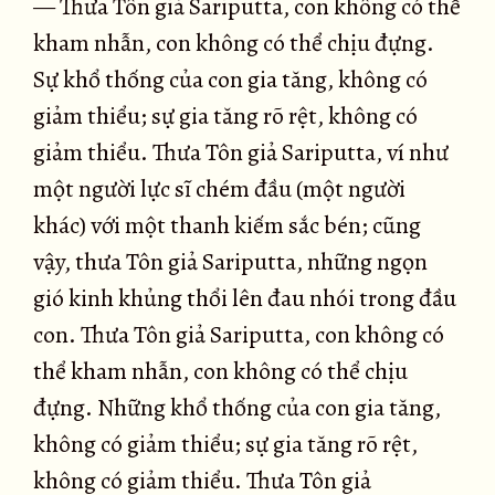
— Thưa Tôn giả Sariputta, con không có thể
kham nhẫn, con không có thể chịu đựng.
Sự khổ thống của con gia tăng, không có
giảm thiểu; sự gia tăng rõ rệt, không có
giảm thiểu. Thưa Tôn giả Sariputta, ví như
một người lực sĩ chém đầu (một người
khác) với một thanh kiếm sắc bén; cũng
vậy, thưa Tôn giả Sariputta, những ngọn
gió kinh khủng thổi lên đau nhói trong đầu
con. Thưa Tôn giả Sariputta, con không có
thể kham nhẫn, con không có thể chịu
đựng. Những khổ thống của con gia tăng,
không có giảm thiểu; sự gia tăng rõ rệt,
không có giảm thiểu. Thưa Tôn giả