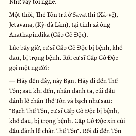
Như vầy tôi nghe.
Một thời, Thế Tôn trú ở Savatthi (Xá-vệ),
Jetavana, (Kỳ-đà Lâm), tại tinh xá ông
Anathapindika (Cấp Cô Ðộc).
Lúc bấy giờ, cư sĩ Cấp Cô Ðộc bị bệnh, khổ
đau, bị trọng bệnh. Rồi cư sĩ Cấp Cô Ðộc
gọi một người:
— Hãy đến đây, này Bạn. Hãy đi đến Thế
Tôn; sau khi đến, nhân danh ta, cúi đầu
đảnh lễ chân Thế Tôn và bạch như sau:
“Bạch Thế Tôn, cư sĩ Cấp Cô Ðộc bị bệnh,
khổ đau, bị trọng bệnh. Cấp Cô Ðộc xin cúi
đầu đảnh lễ chân Thế Tôn”. Rồi đi đến Tôn