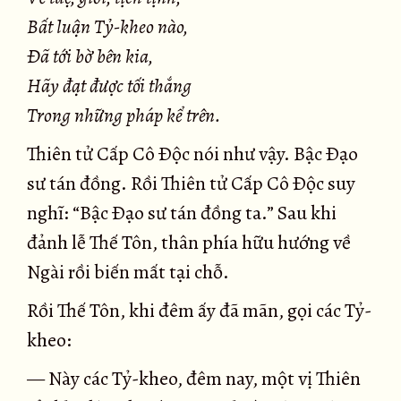
Bất luận Tỷ-kheo nào,
Ðã tới bờ bên kia,
Hãy đạt được tối thắng
Trong những pháp kể trên.
Thiên tử Cấp Cô Ðộc nói như vậy. Bậc Ðạo
sư tán đồng. Rồi Thiên tử Cấp Cô Ðộc suy
nghĩ: “Bậc Ðạo sư tán đồng ta.” Sau khi
đảnh lễ Thế Tôn, thân phía hữu hướng về
Ngài rồi biến mất tại chỗ.
Rồi Thế Tôn, khi đêm ấy đã mãn, gọi các Tỷ-
kheo:
— Này các Tỷ-kheo, đêm nay, một vị Thiên