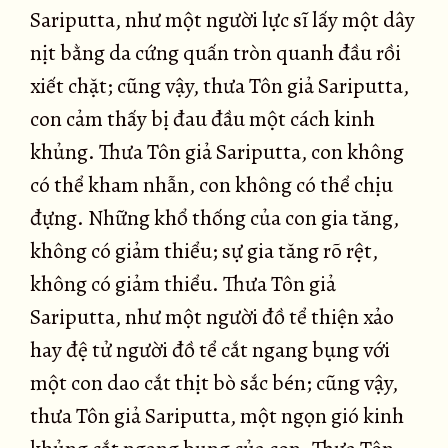
Sariputta, như một người lực sĩ lấy một dây
nịt bằng da cứng quấn tròn quanh đầu rồi
xiết chặt; cũng vậy, thưa Tôn giả Sariputta,
con cảm thấy bị đau đầu một cách kinh
khủng. Thưa Tôn giả Sariputta, con không
có thể kham nhẫn, con không có thể chịu
đựng. Những khổ thống của con gia tăng,
không có giảm thiểu; sự gia tăng rõ rệt,
không có giảm thiểu. Thưa Tôn giả
Sariputta, như một người đồ tể thiện xảo
hay đệ tử người đồ tể cắt ngang bụng với
một con dao cắt thịt bò sắc bén; cũng vậy,
thưa Tôn giả Sariputta, một ngọn gió kinh