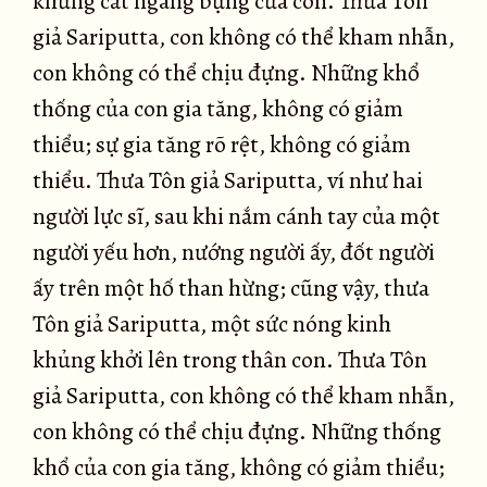
khủng cắt ngang bụng của con. Thưa Tôn
giả Sariputta, con không có thể kham nhẫn,
con không có thể chịu đựng. Những khổ
thống của con gia tăng, không có giảm
thiểu; sự gia tăng rõ rệt, không có giảm
thiểu. Thưa Tôn giả Sariputta, ví như hai
người lực sĩ, sau khi nắm cánh tay của một
người yếu hơn, nướng người ấy, đốt người
ấy trên một hố than hừng; cũng vậy, thưa
Tôn giả Sariputta, một sức nóng kinh
khủng khởi lên trong thân con. Thưa Tôn
giả Sariputta, con không có thể kham nhẫn,
con không có thể chịu đựng. Những thống
khổ của con gia tăng, không có giảm thiểu;