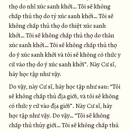
thọ do nhĩ xúc sanh khởi… Tôi sẽ không
chấp thủ thọ do tỷ xúc sanh khởi… Tôi sẽ
không chấp thủ thọ do thiệt xúc sanh
khởi… Tôi sẽ không chấp thủ thọ do thân
xúc sanh khởi… Tôi sẽ không chấp thủ thọ
do ý xúc sanh khởi và tôi sẽ không có thức y
cứ vào thọ do ý xúc sanh khởi”. Này Cư sĩ,
hãy học tập như vậy.
Do vậy, này Cư sĩ, hãy học tập như sau: “Tôi
sẽ không chấp thủ địa giới, và tôi sẽ không
có thức y cứ vào địa giới”. Này Cư sĩ, hãy
học tập như vậy. Do vậy… “Tôi sẽ không
chấp thủ thủy giới… Tôi sẽ không chấp thủ