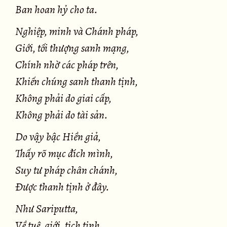
Ban hoan hỷ cho ta.
Nghiệp, minh và Chánh pháp,
Giới, tối thượng sanh mạng,
Chính nhờ các pháp trên,
Khiến chúng sanh thanh tịnh,
Không phải do giai cấp,
Không phải do tài sản.
Do vậy bậc Hiền giả,
Thấy rõ mục đích mình,
Suy tư pháp chân chánh,
Ðược thanh tịnh ở đây.
Như Sariputta,
Về tuệ, giới, tịch tịnh,