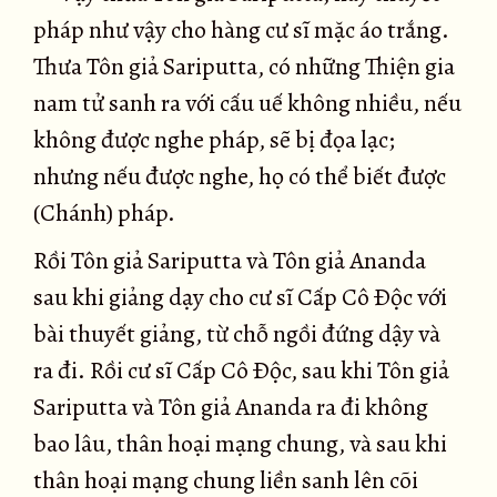
pháp như vậy cho hàng cư sĩ mặc áo trắng.
Thưa Tôn giả Sariputta, có những Thiện gia
nam tử sanh ra với cấu uế không nhiều, nếu
không được nghe pháp, sẽ bị đọa lạc;
nhưng nếu được nghe, họ có thể biết được
(Chánh) pháp.
Rồi Tôn giả Sariputta và Tôn giả Ananda
sau khi giảng dạy cho cư sĩ Cấp Cô Ðộc với
bài thuyết giảng, từ chỗ ngồi đứng dậy và
ra đi. Rồi cư sĩ Cấp Cô Ðộc, sau khi Tôn giả
Sariputta và Tôn giả Ananda ra đi không
bao lâu, thân hoại mạng chung, và sau khi
thân hoại mạng chung liền sanh lên cõi