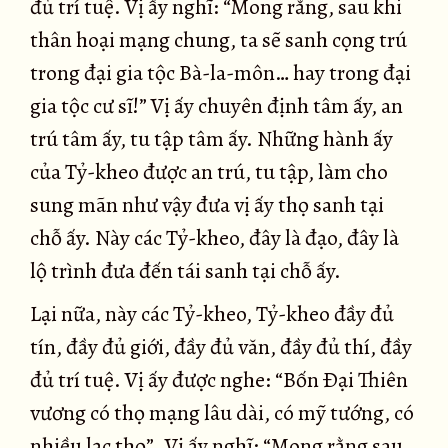
đủ trí tuệ. Vị ấy nghĩ: “Mong rằng, sau khi
thân hoại mạng chung, ta sẽ sanh cọng trú
trong đại gia tộc Bà-la-môn… hay trong đại
gia tộc cư sĩ!” Vị ấy chuyên định tâm ấy, an
trú tâm ấy, tu tập tâm ấy. Những hành ấy
của Tỷ-kheo được an trú, tu tập, làm cho
sung mãn như vậy đưa vị ấy thọ sanh tại
chỗ ấy. Này các Tỷ-kheo, đây là đạo, đây là
lộ trình đưa đến tái sanh tại chỗ ấy.
Lại nữa, này các Tỷ-kheo, Tỷ-kheo đầy đủ
tín, đầy đủ giới, đầy đủ văn, đầy đủ thí, đầy
đủ trí tuệ. Vị ấy được nghe: “Bốn Ðại Thiên
vương có thọ mạng lâu dài, có mỹ tướng, có
nhiều lạc thọ”. Vị ấy nghĩ: “Mong rằng sau