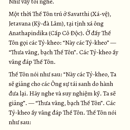
Như vầy tôi nghe.
Một thời Thế Tôn trú ở Savatthi (Xá-vệ),
Jetavana (Kỳ-đà Lâm), tại tịnh xá ông
Anathapindika (Cấp Cô Ðộc). Ở đấy Thế
Tôn gọi các Tỷ-kheo: “Này các Tỷ-kheo” —
“Thưa vâng, bạch Thế Tôn”. Các Tỷ-kheo ấy
vâng đáp Thế Tôn.
Thế Tôn nói như sau: “Này các Tỷ-kheo, Ta
sẽ giảng cho các Ông sự tái sanh do hành
đưa lại. Hãy nghe và suy nghiệm kỹ. Ta sẽ
giảng”. — “Thưa vâng, bạch Thế Tôn”. Các
Tỷ-kheo ấy vâng đáp Thế Tôn. Thế Tôn nói
như sau: