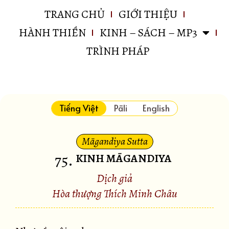
TRANG CHỦ
GIỚI THIỆU
HÀNH THIỀN
KINH – SÁCH – MP3
TRÌNH PHÁP
Tiếng Việt
Pāli
English
Māgandiya Sutta
75
.
KINH MĀGANDIYA
Dịch giả
Hòa thượng Thích Minh Châu