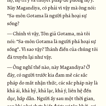
hộ, hộ trì ý và thuyết pháp để phòng hộ ý.
Này Magandiya, có phải vì vậy mà ông nói:
“Sa-môn Gotama là người phá hoại sự
sống?
— Chính vì vậy, Tôn giả Gotama, mà tôi
nói: “Sa-môn Gotama là người phá hoại sự
sống”. Vì sao vậy? Thánh điển của chúng tôi
đã truyền lại như vậy.
— Ông nghĩ thế nào, này Magandiya? Ở
đây, có người trước kia đam mê các sắc
pháp do mắt nhận thức, các sắc pháp này là
khả ái, khả hỷ, khả lạc, khả ý, liên hệ đến
dục, hấp dẫn. Người ấy sau một thời gian,