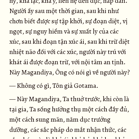
hỷ, khả lạc, khả ý, liên hệ đến dục, hấp dẫn.
Người ấy sau một thời gian, sau khi như
chơn biết được sự tập khởi, sự đoạn diệt, vị
ngọt, sự nguy hiểm và sự xuất ly của các
xúc, sau khi đoạn tận xúc ái, sau khi trừ diệt
nhiệt não đối với các xúc, người này trú với
khát ái được đoạn trừ, với nội tâm an tịnh.
Này Magandiya, Ông có nói gì về người này?
— Không có gì, Tôn giả Gotama.
— Này Magandiya, Ta thuở trước, khi còn là
tại gia, Ta sống hưởng thụ một cách đầy đủ,
một cách sung mãn, năm dục trưởng
dưỡng, các sắc pháp do mắt nhận thức, các