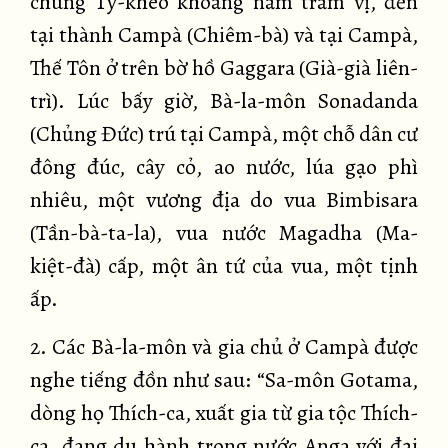
chúng Tỷ-kheo khoảng năm trăm vị, đến
tại thành Campà (Chiêm-bà) và tại Campà,
Thế Tôn ở trên bờ hồ Gaggara (Già-già liên-
trì). Lúc bấy giờ, Bà-la-môn Sonadanda
(Chủng Đức) trú tại Campà, một chỗ dân cư
đông đúc, cây cỏ, ao nước, lúa gạo phì
nhiêu, một vương địa do vua Bimbisara
(Tần-bà-ta-la), vua nước Magadha (Ma-
kiệt-đà) cấp, một ân tứ của vua, một tịnh
ấp.
2. Các Bà-la-môn và gia chủ ở Campà được
nghe tiếng đồn như sau: “Sa-môn Gotama,
dòng họ Thích-ca, xuất gia từ gia tộc Thích-
ca, đang du hành trong nước Anga với đại