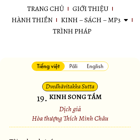
TRANG CHỦ
GIỚI THIỆU
HÀNH THIỀN
KINH – SÁCH – MP3
TRÌNH PHÁP
Tiếng việt
Pāli
English
Dvedhāvitakka Sutta
19
.
KINH SONG TẦM
Dịch giả
Hòa thượng Thích Minh Châu