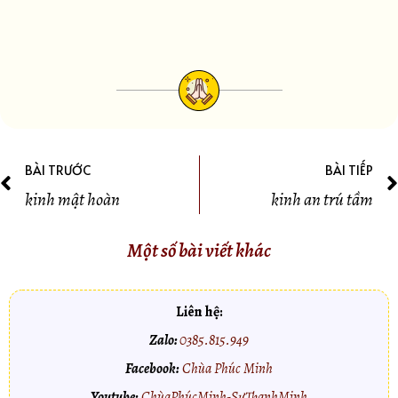
BÀI TRƯỚC
BÀI TIẾP
kinh mật hoàn
kinh an trú tầm
Một số bài viết khác
Liên hệ:
Zalo:
0385.815.949
Facebook:
Chùa Phúc Minh
Youtube:
ChùaPhúcMinh-SưThanhMinh