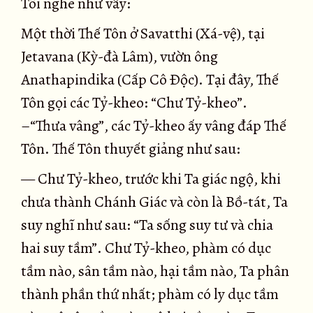
Tôi nghe như vầy:
Một thời Thế Tôn ở Savatthi (Xá-vệ), tại
Jetavana (Kỳ-đà Lâm), vườn ông
Anathapindika (Cấp Cô Ðộc). Tại đây, Thế
Tôn gọi các Tỷ-kheo: “Chư Tỷ-kheo”.
–“Thưa vâng”, các Tỷ-kheo ấy vâng đáp Thế
Tôn. Thế Tôn thuyết giảng như sau:
— Chư Tỷ-kheo, trước khi Ta giác ngộ, khi
chưa thành Chánh Giác và còn là Bồ-tát, Ta
suy nghĩ như sau: “Ta sống suy tư và chia
hai suy tầm”. Chư Tỷ-kheo, phàm có dục
tầm nào, sân tầm nào, hại tầm nào, Ta phân
thành phần thứ nhất; phàm có ly dục tầm