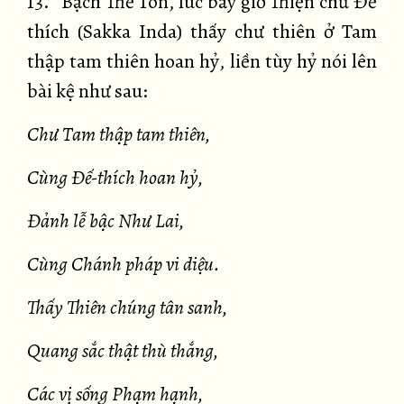
13. “Bạch Thế Tôn, lúc bấy giờ Thiện chủ Đế
thích (Sakka Inda) thấy chư thiên ở Tam
thập tam thiên hoan hỷ, liền tùy hỷ nói lên
bài kệ như sau:
Chư Tam thập tam thiên,
Cùng Đế-thích hoan hỷ,
Đảnh lễ bậc Như Lai,
Cùng Chánh pháp vi diệu.
Thấy Thiên chúng tân sanh,
Quang sắc thật thù thắng,
Các vị sống Phạm hạnh,