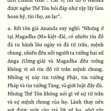
đến Chánh Giác”. Các vị tín đồ ở Nãdikã
được nghe Thế Tôn hỏi đáp như vậy lấy làm
hoan hỷ, tín thọ, an lạc”.
4. Rồi tôn giả Ananda suy nghĩ: “Nhưng ở
tại Magadha (Ma-kiệt-đà), có nhiều tín đồ
đã tu hành lâu ngày và đã từ trần, mệnh
chung, nhiều đến nỗi người ta tưởng hai xứ
Anga (Ương-già) và Magadha đều trống
không vì số tín đồ từ trần mệnh chung.
Những vị này tin tưởng Phật, tin tưởng
Pháp và tin tưởng Tăng, và giới luật đầy đủ.
Nhưng Thế Tôn không nói gì về sự từ trần
và sự mệnh chung của họ. Lành thay nếu
gợi được một câu trả lời về họ, nhờ vậy