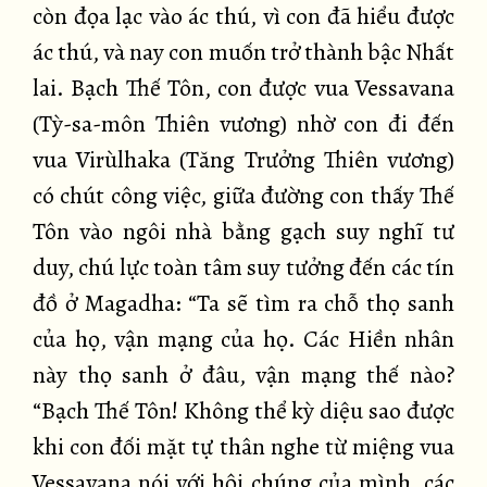
còn đọa lạc vào ác thú, vì con đã hiểu được
ác thú, và nay con muốn trở thành bậc Nhất
lai. Bạch Thế Tôn, con được vua Vessavana
(Tỳ-sa-môn Thiên vương) nhờ con đi đến
vua Virùlhaka (Tăng Trưởng Thiên vương)
có chút công việc, giữa đường con thấy Thế
Tôn vào ngôi nhà bằng gạch suy nghĩ tư
duy, chú lực toàn tâm suy tưởng đến các tín
đồ ở Magadha: “Ta sẽ tìm ra chỗ thọ sanh
của họ, vận mạng của họ. Các Hiền nhân
này thọ sanh ở đâu, vận mạng thế nào?
“Bạch Thế Tôn! Không thể kỳ diệu sao được
khi con đối mặt tự thân nghe từ miệng vua
Vessavana nói với hội chúng của mình, các