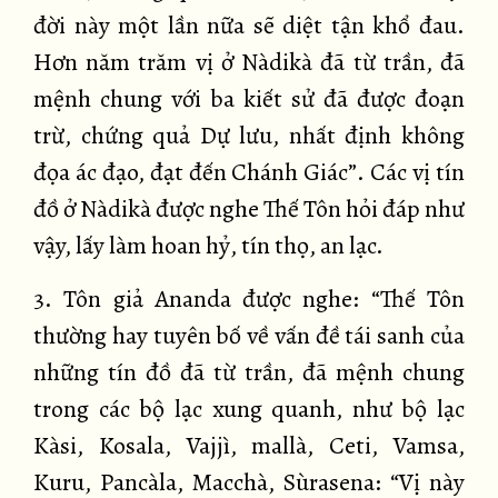
đời này một lần nữa sẽ diệt tận khổ đau.
Hơn năm trăm vị ở Nàdikà đã từ trần, đã
mệnh chung với ba kiết sử đã được đoạn
trừ, chứng quả Dự lưu, nhất định không
đọa ác đạo, đạt đến Chánh Giác”. Các vị tín
đồ ở Nàdikà được nghe Thế Tôn hỏi đáp như
vậy, lấy làm hoan hỷ, tín thọ, an lạc.
3. Tôn giả Ananda được nghe: “Thế Tôn
thường hay tuyên bố về vấn đề tái sanh của
những tín đồ đã từ trần, đã mệnh chung
trong các bộ lạc xung quanh, như bộ lạc
Kàsi, Kosala, Vajjì, mallà, Ceti, Vamsa,
Kuru, Pancàla, Macchà, Sùrasena: “Vị này