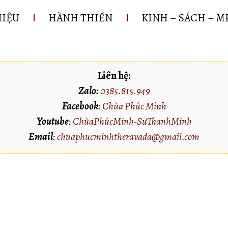
HIỆU
HÀNH THIỀN
KINH – SÁCH – M
Liên hệ:
Zalo:
0385.815.949
Facebook
:
Chùa Phúc Minh
Youtube
:
ChùaPhúcMinh-SưThanhMinh
Email
:
chuaphucminhtheravada@gmail.com