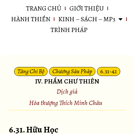
TRANG CHỦ
GIỚI THIỆU
HÀNH THIỀN
KINH – SÁCH – MP3
TRÌNH PHÁP
Tăng Chi Bộ
Chương Sáu Pháp
6.31-42
IV. PHẨM CHƯ THIÊN
Dịch giả
Hòa thượng Thích Minh Châu
6.31. Hữu Học