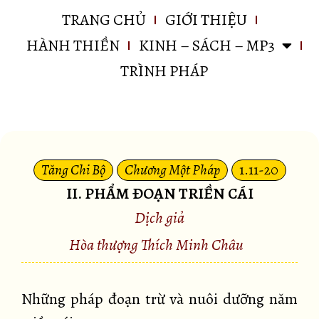
TRANG CHỦ
GIỚI THIỆU
HÀNH THIỀN
KINH – SÁCH – MP3
TRÌNH PHÁP
Tăng Chi Bộ
Chương Một Pháp
1.11-20
II. PHẨM ÐOẠN TRIỀN CÁI
Dịch giả
Hòa thượng Thích Minh Châu
Những pháp đoạn trừ và nuôi dưỡng năm