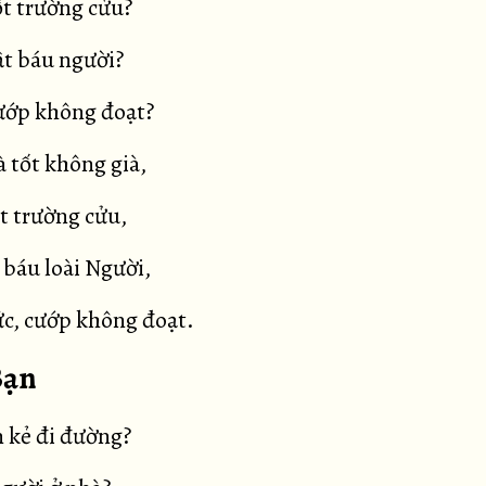
ốt trường cửu?
ật báu người?
cướp không đoạt?
 tốt không già,
ốt trường cửu,
 báu loài Người,
c, cướp không đoạt.
Bạn
 kẻ đi đường?