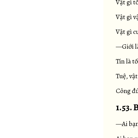
Vật gì t
Vật gì v
Vật gì 
—Giới là
Tín là t
Tuệ, vật
Công đứ
1.53. 
—Ai bạn