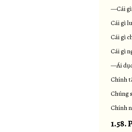
—Cái gì
Cái gì l
Cái gì c
Cái gì 
—Ái dục
Chính t
Chúng s
Chính n
1.58. 