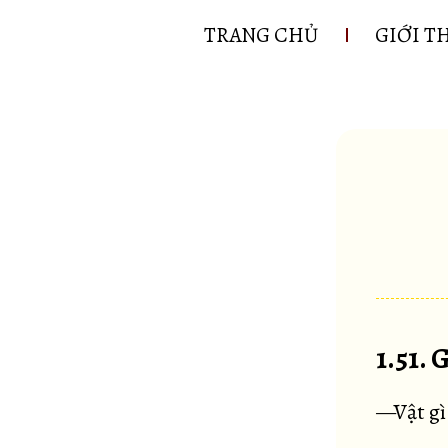
TRANG CHỦ
GIỚI T
1.51. 
—Vật gì 