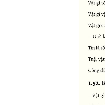
Vật gì t
Vật gì v
Vật gì 
—Giới là
Tín là t
Tuệ, vật
Công đứ
1.52.
—Vật gì