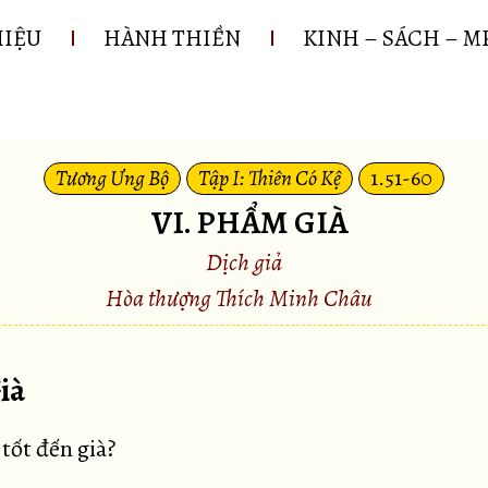
HIỆU
HÀNH THIỀN
KINH – SÁCH – M
Tương Ưng Bộ
Tập I: Thiên Có Kệ
1.51-60
VI. PHẨM GIÀ
Dịch giả
Hòa thượng Thích Minh Châu
Già
tốt đến già?