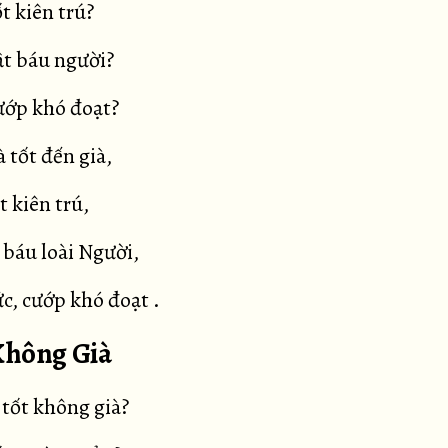
ốt kiên trú?
ật báu người?
cướp khó đoạt?
 tốt đến già,
ốt kiên trú,
 báu loài Người,
c, cướp khó đoạt .
 Không Già
 tốt không già?