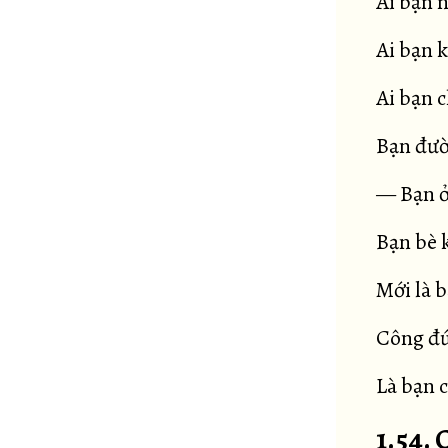
Ai bạn 
Ai bạn k
Ai bạn c
Bạn đườ
— Bạn ở
Bạn bè k
Mới là 
Công đứ
Là bạn c
1.54. 