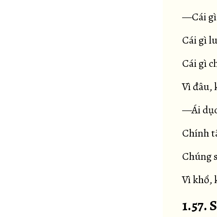
—Cái gì
Cái gì l
Cái gì c
Vì đâu, 
—Ái dục
Chính t
Chúng s
Vì khổ, 
1.57.