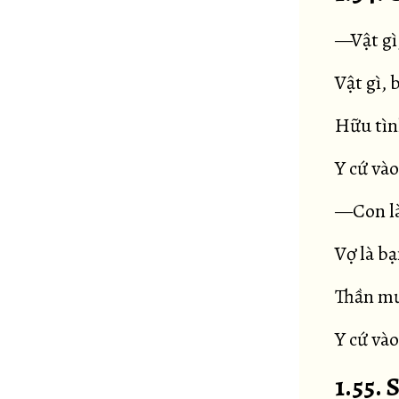
—Vật gì,
Vật gì, 
Hữu tìn
Y cứ vào
—Con là
Vợ là bạ
Thần mư
Y cứ vào
1.55.