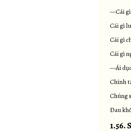
—Cái gì
Cái gì l
Cái gì c
Cái gì n
—Ái dục
Chính t
Chúng s
Đau khổ
1.56.