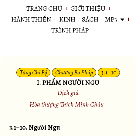
TRANG CHỦ
GIỚI THIỆU
HÀNH THIỀN
KINH – SÁCH – MP3
TRÌNH PHÁP
Tăng Chi Bộ
Chương Ba Pháp
3.1–10
I. PHẨM NGƯỜI NGU
Dịch giả
Hòa thượng Thích Minh Châu
3.1–10. Người Ngu