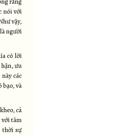
ong rằng
c nói với
 Như vậy,
 là người
ía có lời
 hận, ưu
, này các
ô bạo, và
-kheo, cả
, với tâm
 thời sự