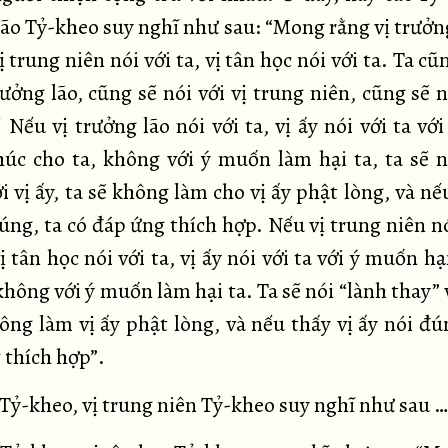
lão Tỷ-kheo suy nghĩ như sau: “Mong rằng vị trưởng
vị trung niên nói với ta, vị tân học nói với ta. Ta cũ
rưởng lão, cũng sẽ nói với vị trung niên, cũng sẽ n
 Nếu vị trưởng lão nói với ta, vị ấy nói với ta v
úc cho ta, không với ý muốn làm hại ta, ta sẽ n
i vị ấy, ta sẽ không làm cho vị ấy phật lòng, và nế
úng, ta có đáp ứng thích hợp. Nếu vị trung niên nó
 tân học nói với ta, vị ấy nói với ta với ý muốn 
không với ý muốn làm hại ta. Ta sẽ nói “lành thay” v
ông làm vị ấy phật lòng, và nếu thấy vị ấy nói đú
 thích hợp”.
 Tỷ-kheo, vị trung niên Tỷ-kheo suy nghĩ như sau 