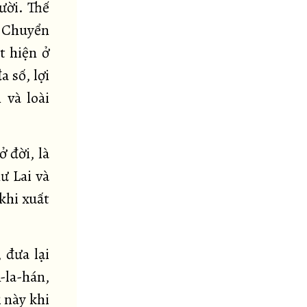
ười. Thế
à Chuyển
t hiện ở
a số, lợi
 và loài
ở đời, là
ư Lai và
khi xuất
 đưa lại
-la-hán,
 này khi