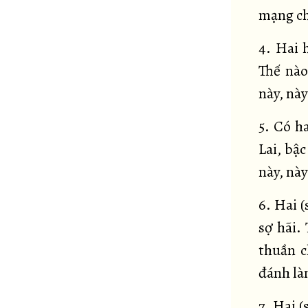
mạng ch
4. Hai 
Thế nào
này, nà
5. Có h
Lai, bậ
này, này
6. Hai (
sợ hãi.
thuần c
đánh là
7. Hai (