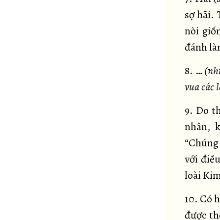
sợ hãi.
nòi giố
đánh là
8. …
(như
vua các l
9. Do th
nhân, k
“Chúng 
với điề
loài Ki
10. Có 
được th