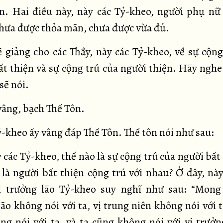
n. Hai điều này, này các Tỷ-kheo, người phụ nữ
hưa được thỏa mãn, chưa được vừa đủ.
sẽ giảng cho các Thầy, này các Tỷ-kheo, về sự cộng
ất thiện và sự cộng trú của người thiện. Hãy nghe
 sẽ nói.
vâng, bạch Thế Tôn.
tỷ-kheo ấy vâng đáp Thế Tôn. Thế tôn nói như sau:
 các Tỷ-kheo, thế nào là sự cộng trú của người bất
 là người bất thiện cộng trú với nhau? Ở đây, này
ị trưởng lão Tỷ-kheo suy nghĩ như sau: “Mong
ão không nói với ta, vị trung niên không nói với t
ng nói với ta, và ta cũng không nói với vị trưởng