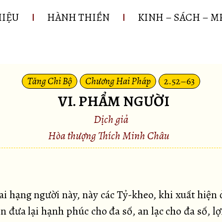
HIỆU
HÀNH THIỀN
KINH – SÁCH – M
Tăng Chi Bộ
Chương Hai Pháp
2.52–63
VI. PHẨM NGƯỜI
Dịch giả
Hòa thượng Thích Minh Châu
ai hạng người này, này các Tỷ-kheo, khi xuất hiện 
n đưa lại hạnh phúc cho đa số, an lạc cho đa số, lợ