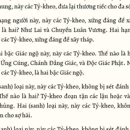
ung, này các Tỷ-kheo, đưa lại thương tiếc cho đa s
hạng người này, này các Tỷ-kheo, xứng đáng để x
 là hai? Như Lai và Chuyển Luân Vương. Hai hạ
y các Tỷ-kheo, xứng đáng để xây tháp.
ai bậc Giác ngộ này, này các Tỷ-kheo. Thế nào là 
c Ứng Cúng, Chánh Đẳng Giác, và Độc Giác Phật. 
 các Tỷ-kheo, là hai bậc Giác ngộ.
sanh) loại này, này các Tỷ-kheo, không bị sét đán
 Thế nào là hai? Tỷ-kheo đoạn tận các lậu hoặc và
hủng. Hai (sanh) loại này, này các Tỷ-kheo, khôn
m cho sợ hãi.
sanh) loại này, này các Tỷ-kheo, không bị sét đán