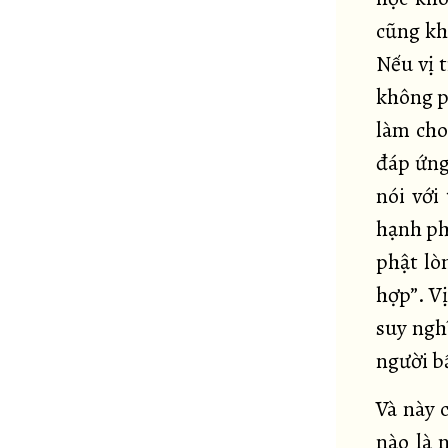
cũng khô
Nếu vị t
không ph
làm cho
đáp ứng
nói với
hạnh phú
phật lò
hợp”. V
suy ngh
người bấ
Và này 
nào là 