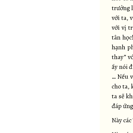
trưởng 
với ta, 
với vị t
tân học!
hạnh ph
thay” vớ
ấy nói đ
… Nếu vị
cho ta, 
ta sẽ kh
đáp ứng
Này các