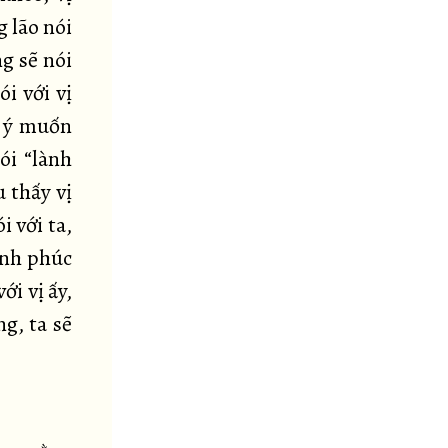
 lão nói
ng sẽ nói
ói với vị
ới ý muốn
ói “lành
u thấy vị
i với ta,
hạnh phúc
ới vị ấy,
ng, ta sẽ
…