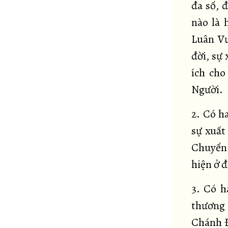
đa số, 
nào là 
Luân Vư
đời, sự 
ích cho
Người.
2. Có ha
sự xuất
Chuyển 
hiện ở đ
3. Có h
thương 
Chánh Đ