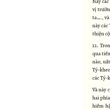
Này các
vị trưởn
ta…., và
này các 
thiện cộ
12. Tron
qua tiế
não, uất
Tỷ-kheo,
các Tỷ-
Và này c
hai phía
hiềm hậ