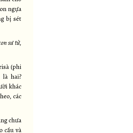
con ngựa
g bị sét
on sư tử,
risà (phi
 là hai?
ười khác
heo, các
ung chưa
o cấu và