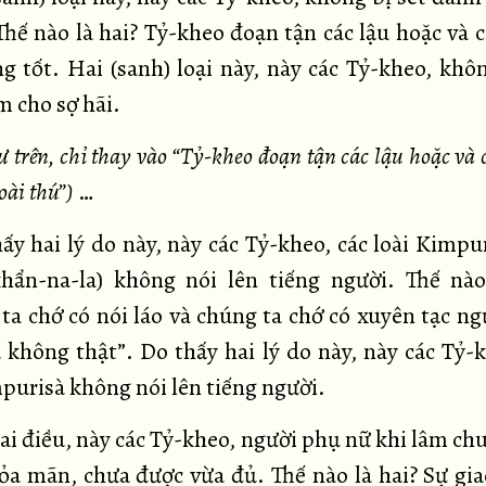
 Thế nào là hai? Tỷ-kheo đoạn tận các lậu hoặc và 
ng tốt. Hai (sanh) loại này, này các Tỷ-kheo, khôn
m cho sợ hãi.
 trên, chỉ thay vào “Tỷ-kheo đoạn tận các lậu hoặc và c
oài thú”)
…
ấy hai lý do này, này các Tỷ-kheo, các loài Kimpu
hẩn-na-la) không nói lên tiếng người. Thế nào
ta chớ có nói láo và chúng ta chớ có xuyên tạc ng
u không thật”. Do thấy hai lý do này, này các Tỷ-k
mpurisà không nói lên tiếng người.
hai điều, này các Tỷ-kheo, người phụ nữ khi lâm ch
ỏa mãn, chưa được vừa đủ. Thế nào là hai? Sự gia