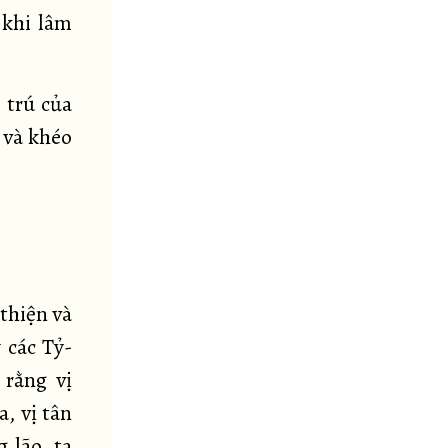
 khi lâm
 trú của
 và khéo
 thiện và
 các Tỷ-
 rằng vị
a, vị tân
 lão, ta