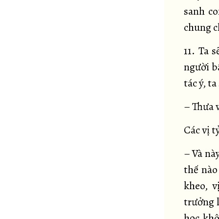
sanh co
chung c
11. Ta 
người b
tác ý, ta
– Thưa 
Các vị 
– Và này
thế nào
kheo, v
trưởng l
học khô