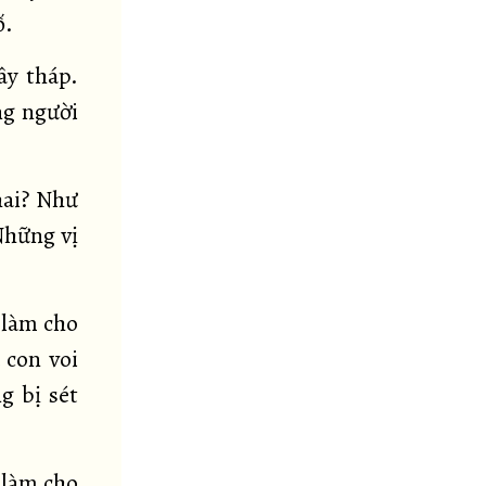
ố.
ây tháp.
ng người
hai? Như
Những vị
h làm cho
 con voi
g bị sét
h làm cho