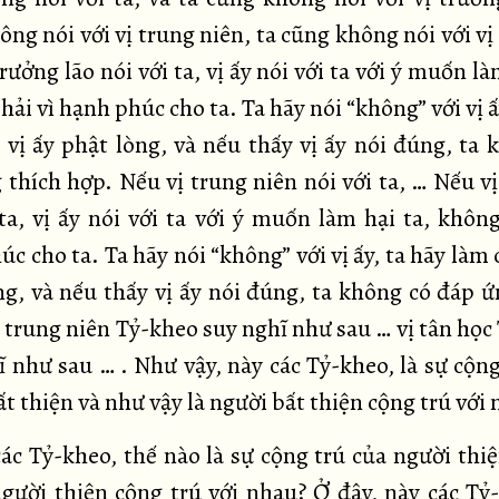
ng nói với vị trung niên, ta cũng không nói với vị
rưởng lão nói với ta, vị ấy nói với ta với ý muốn là
ải vì hạnh phúc cho ta. Ta hãy nói “không” với vị ấ
 vị ấy phật lòng, và nếu thấy vị ấy nói đúng, ta 
 thích hợp. Nếu vị trung niên nói với ta, … Nếu vị
 ta, vị ấy nói với ta với ý muốn làm hại ta, không
c cho ta. Ta hãy nói “không” với vị ấy, ta hãy làm 
ng, và nếu thấy vị ấy nói đúng, ta không có đáp ứ
ị trung niên Tỷ-kheo suy nghĩ như sau … vị tân học
ĩ như sau … . Như vậy, này các Tỷ-kheo, là sự cộng
t thiện và như vậy là người bất thiện cộng trú với
các Tỷ-kheo, thế nào là sự cộng trú của người thiệ
người thiện cộng trú với nhau? Ở đây, này các Tỷ-