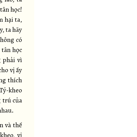
 tân học!
m hại ta,
y, ta hãy
không có
 tân học
 phải vì
cho vị ấy
ng thích
 Tỷ-kheo
 trú của
 nhau.
n và thế
kheo, vị