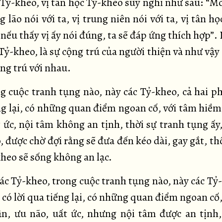
 Tỷ-kheo, vị tân học Tỷ-kheo suy nghĩ như sau: “M
g lão nói với ta, vị trung niên nói với ta, vị tân họ
 nếu thấy vị ấy nói đúng, ta sẽ đáp ứng thích hợp”.
Tỷ-kheo, là sự cộng trú của người thiện và như vậy
ng trú với nhau.
g cuộc tranh tụng nào, này các Tỷ-kheo, cả hai ph
ng lại, có những quan điểm ngoan cố, với tâm hiềm
 ức, nội tâm không an tịnh, thời sự tranh tụng ấy
 được chờ đợi rằng sẽ đưa đến kéo dài, gay gắt, th
kheo sẽ sống không an lạc.
ác Tỷ-kheo, trong cuộc tranh tụng nào, này các Tỷ
 có lời qua tiếng lại, có những quan điểm ngoan cố
n, ưu não, uất ức, nhưng nội tâm được an tịnh,