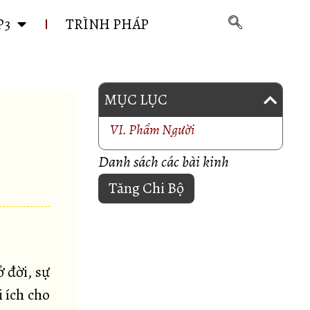
P3
TRÌNH PHÁP
MỤC LỤC
VI. Phẩm Người
Danh sách các bài kinh
Tăng Chi Bộ
ở đời, sự
i ích cho