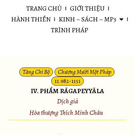
TRANG CHỦ
GIỚI THIỆU
HÀNH THIỀN
KINH – SÁCH – MP3
TRÌNH PHÁP
Tăng Chi Bộ
Chương Mười Một Pháp
11.982-1151
IV. PHẨM RĀGAPEYYĀLA
Dịch giả
Hòa thượng Thích Minh Châu