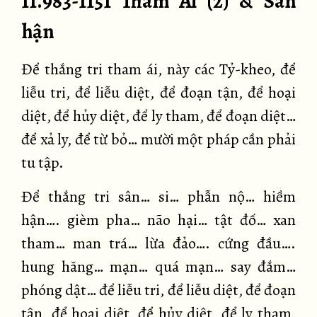
11.983-1151 Tham Ái (2) & Sân
hận
Để thắng tri tham ái, này các Tỷ-kheo, để
liễu tri, để liễu diệt, để đoạn tận, để hoại
diệt, để hủy diệt, để ly tham, để đoạn diệt…
để xả ly, để từ bỏ… mười một pháp cần phải
tu tập.
Để thắng tri sân… si… phẫn nộ… hiềm
hận…. gièm pha… não hại… tật đố… xan
tham… man trá… lừa đảo…. cứng đầu….
hung hăng… mạn… quá mạn… say đắm…
phóng dật… để liễu tri, để liễu diệt, để đoạn
tận, để hoại diệt, để hủy diệt, để ly tham,