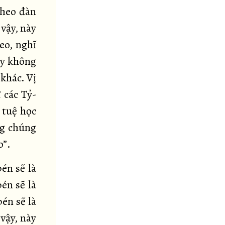
theo đàn
 vậy, này
eo, nghĩ
ấy không
khác. Vị
 các Tỷ-
 tuệ học
ng chúng
o”.
én sẽ là
én sẽ là
én sẽ là
vậy, này