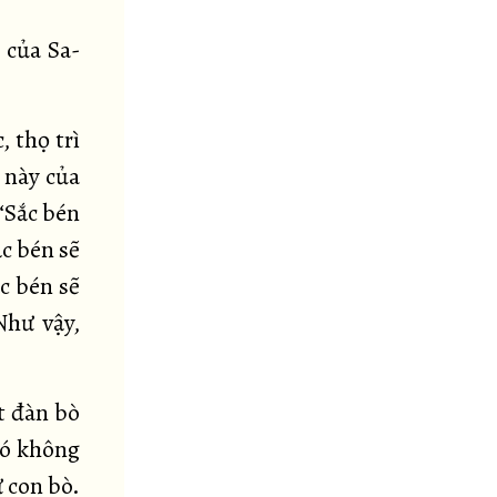
 của Sa-
, thọ trì
 này của
“Sắc bén
ắc bén sẽ
c bén sẽ
Như vậy,
t đàn bò
nó không
 con bò.