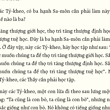
c Tỷ-kheo, có ba hạnh Sa-môn cần phải làm này
ế nào là ba?
tăng thượng giới học, thọ trì tăng thượng định học
ượng tuệ học. Đây là ba hạnh Sa-môn cần phải làm
 Ở đây vậy, này các Tỷ-kheo, hãy học tập như sau: 
c muốn chúng ta để thọ trì tăng thượng giới học. S
muốn chúng ta để thọ trì tăng thượng định học. Sắ
muốn chúng ta để thọ trì tăng thượng tuệ học”. 
Tỷ-kheo, các Thầy cần phải học tập.
 này các Tỷ-kheo, một con lừa đi theo sau lưng mộ
ng: “Ta cũng là con bò, ta cũng là con bò”, nhưng 
sắc giống như con bò. Nó không có tiếng giống như