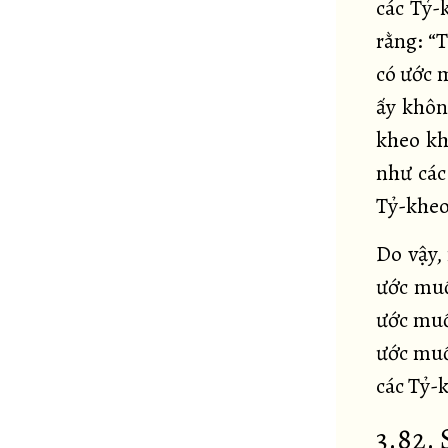
các Tỷ-
rằng: “
có ước 
ấy khôn
kheo kh
như các
Tỷ-kheo,
Do vậy,
ước muố
ước muố
ước muố
các Tỷ-k
3.82.