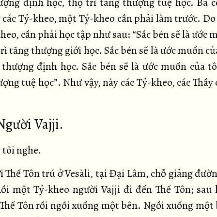
ượng định học, thọ trì tăng thượng tuệ học. Ba c
y các Tỷ-kheo, một Tỷ-kheo cần phải làm trước. Do 
heo, cần phải học tập như sau: “Sắc bén sẽ là ước
trì tăng thượng giới học. Sắc bén sẽ là ước muốn củ
g thượng định học. Sắc bén sẽ là ước muốn của tôi
ượng tuệ học”. Như vậy, này các Tỷ-kheo, các Thầy 
Người Vajji.
 tôi nghe.
 Thế Tôn trú ở Vesàli, tại Đại Lâm, chỗ giảng đườ
ồi một Tỷ-kheo người Vajji đi đến Thế Tôn; sau 
 Thế Tôn rồi ngồi xuống một bên. Ngồi xuống một 