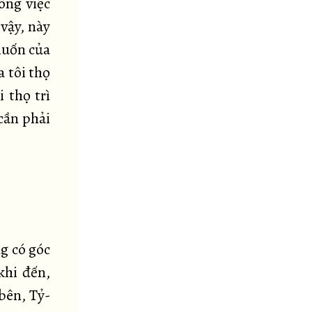
ông việc
vậy, này
 muốn của
a tôi thọ
 thọ trì
cần phải
ng có góc
khi đến,
bên, Tỷ-