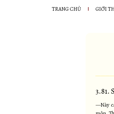
TRANG CHỦ
GIỚI T
3.81.
—Này cá
môn. Th