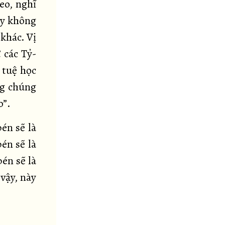
eo, nghĩ
ấy không
khác. Vị
 các Tỷ-
 tuệ học
ng chúng
o”.
én sẽ là
én sẽ là
én sẽ là
vậy, này