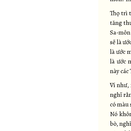
Thọ trì 
tăng th
Sa-môn.
sẽ là ướ
là ước 
là ước 
này các 
Ví như,
nghĩ rằ
có màu 
Nó khôn
bò, nghĩ