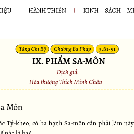
HIỆU
HÀNH THIỀN
KINH – SÁCH – M
Tăng Chi Bộ
Chương Ba Pháp
3.81-91
IX. PHẨM SA-MÔN
Dịch giả
Hòa thượng Thích Minh Châu
 Sa Môn
c Tỷ-kheo, có ba hạnh Sa-môn cần phải làm này
ế nào là ba?