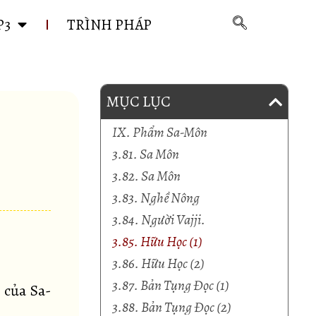
P3
TRÌNH PHÁP
MỤC LỤC
IX. Phẩm Sa-Môn
3.81. Sa Môn
3.82. Sa Môn
3.83. Nghề Nông
3.84. Người Vajji.
3.85. Hữu Học (1)
3.86. Hữu Học (2)
3.87. Bản Tụng Đọc (1)
 của Sa-
3.88. Bản Tụng Đọc (2)