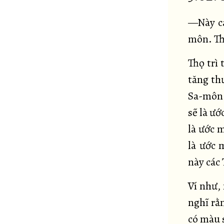
—Này cá
môn. Th
Thọ trì 
tăng th
Sa-môn.
sẽ là ướ
là ước 
là ước 
này các 
Ví như,
nghĩ rằ
có màu 