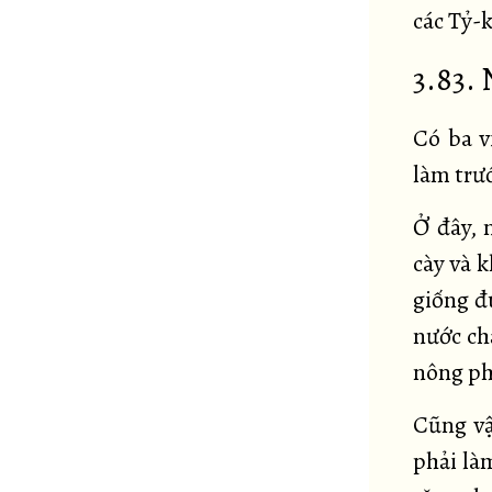
các Tỷ-k
3.83.
Có ba v
làm trướ
Ở đây, 
cày và 
giống đ
nước ch
nông ph
Cũng vậ
phải làm