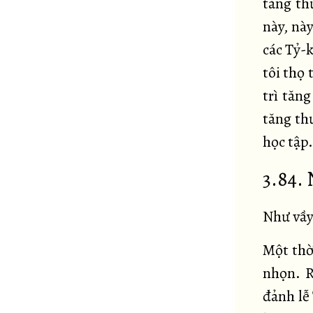
tăng th
này, nà
các Tỷ-k
tôi thọ 
trì tăn
tăng th
học tập.
3.84. 
Như vầy
Một thời
nhọn. R
đảnh lễ