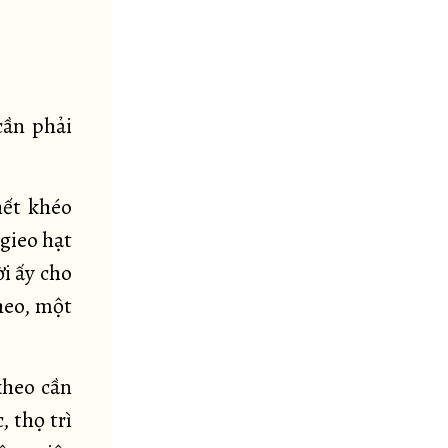
cần phải
hết khéo
gieo hạt
i ấy cho
heo, một
kheo cần
, thọ trì