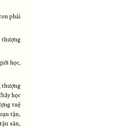
con phải
g thượng
iới học,
g thượng
Thầy học
ượng tuệ
oạn tận,
tận sân,