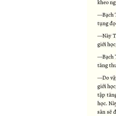
kheo ngư
—Bạch T
tụng đọc
—Này Tỷ
giới họ
—Bạch T
tăng th
—Do vậy
giới họ
tập tăn
học. Nà
sân sẽ 