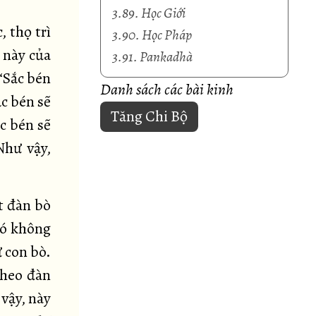
3.89. Học Giới
, thọ trì
3.90. Học Pháp
 này của
3.91. Pankadhà
“Sắc bén
Danh sách các bài kinh
ắc bén sẽ
Tăng Chi Bộ
c bén sẽ
Như vậy,
t đàn bò
nó không
 con bò.
theo đàn
 vậy, này