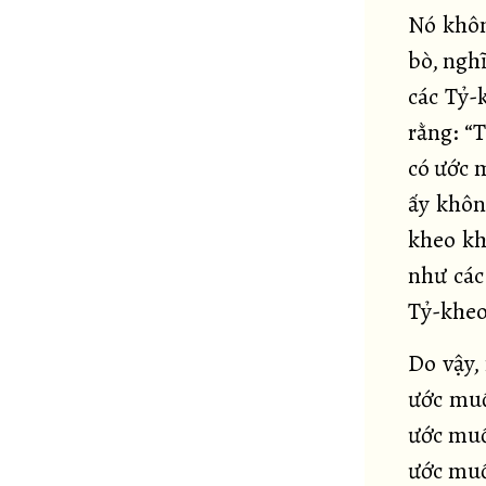
Nó khôn
bò, nghĩ
các Tỷ-
rằng: “
có ước 
ấy khôn
kheo kh
như các
Tỷ-kheo,
Do vậy,
ước muố
ước muố
ước muố