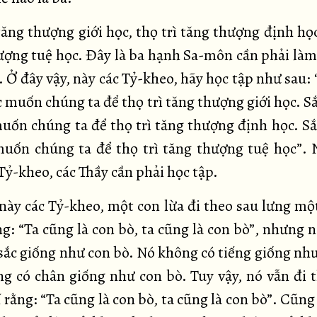
tăng thượng giới học, thọ trì tăng thượng định học
ượng tuệ học. Đây là ba hạnh Sa-môn cần phải làm
 Ở đây vậy, này các Tỷ-kheo, hãy học tập như sau: 
c muốn chúng ta để thọ trì tăng thượng giới học. S
muốn chúng ta để thọ trì tăng thượng định học. Sắ
muốn chúng ta để thọ trì tăng thượng tuệ học”. 
Tỷ-kheo, các Thầy cần phải học tập.
 này các Tỷ-kheo, một con lừa đi theo sau lưng mộ
ng: “Ta cũng là con bò, ta cũng là con bò”, nhưng 
sắc giống như con bò. Nó không có tiếng giống như
g có chân giống như con bò. Tuy vậy, nó vẫn đi 
 rằng: “Ta cũng là con bò, ta cũng là con bò”. Cũng