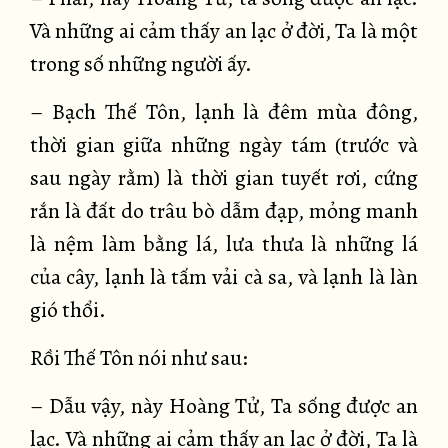
Và những ai cảm thấy an lạc ở đời, Ta là một
trong số những người ấy.
– Bạch Thế Tôn, lạnh là đêm mùa đông,
thời gian giữa những ngày tám (trước và
sau ngày rằm) là thời gian tuyết rơi, cứng
rắn là đất do trâu bò dẫm đạp, mỏng manh
là nệm làm bằng lá, lưa thưa là những lá
của cây, lạnh là tấm vải cà sa, và lạnh là làn
gió thổi.
Rồi Thế Tôn nói như sau:
– Dẫu vậy, này Hoàng Tử, Ta sống được an
lạc. Và những ai cảm thấy an lạc ở đời, Ta là