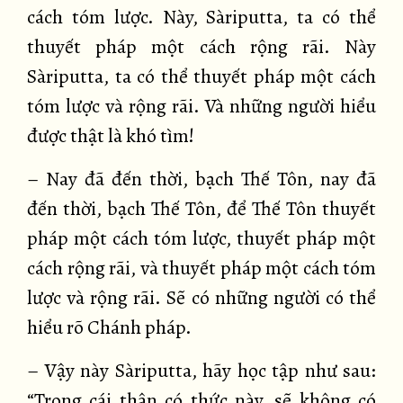
cách tóm lược. Này, Sàriputta, ta có thể
thuyết pháp một cách rộng rãi. Này
Sàriputta, ta có thể thuyết pháp một cách
tóm lược và rộng rãi. Và những người hiểu
được thật là khó tìm!
– Nay đã đến thời, bạch Thế Tôn, nay đã
đến thời, bạch Thế Tôn, để Thế Tôn thuyết
pháp một cách tóm lược, thuyết pháp một
cách rộng rãi, và thuyết pháp một cách tóm
lược và rộng rãi. Sẽ có những người có thể
hiểu rõ Chánh pháp.
– Vậy này Sàriputta, hãy học tập như sau:
“Trong cái thân có thức này, sẽ không có