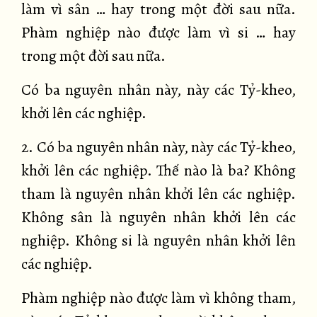
làm vì sân … hay trong một đời sau nữa.
Phàm nghiệp nào được làm vì si … hay
trong một đời sau nữa.
Có ba nguyên nhân này, này các Tỷ-kheo,
khởi lên các nghiệp.
2. Có ba nguyên nhân này, này các Tỷ-kheo,
khởi lên các nghiệp. Thế nào là ba? Không
tham là nguyên nhân khởi lên các nghiệp.
Không sân là nguyên nhân khởi lên các
nghiệp. Không si là nguyên nhân khởi lên
các nghiệp.
Phàm nghiệp nào được làm vì không tham,