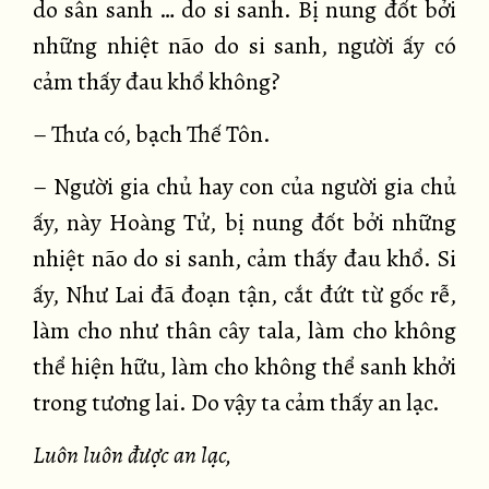
do sân sanh … do si sanh. Bị nung đốt bởi
những nhiệt não do si sanh, người ấy có
cảm thấy đau khổ không?
– Thưa có, bạch Thế Tôn.
– Người gia chủ hay con của người gia chủ
ấy, này Hoàng Tử, bị nung đốt bởi những
nhiệt não do si sanh, cảm thấy đau khổ. Si
ấy, Như Lai đã đoạn tận, cắt đứt từ gốc rễ,
làm cho như thân cây tala, làm cho không
thể hiện hữu, làm cho không thể sanh khởi
trong tương lai. Do vậy ta cảm thấy an lạc.
Luôn luôn được an lạc,