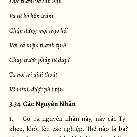
Dục tham và sân hận
Và từ bỏ hôn trầm
Chận đứng mọi trạo hối
Với xả niệm thanh tịnh
Chạy trước pháp tư duy?
Ta nói trí giải thoát
Vô minh được phá tận.
3.34. Các Nguyên Nhân
1. – Có ba nguyên nhân này, này các Tỷ-
kheo, khởi lên các nghiệp. Thế nào là ba?