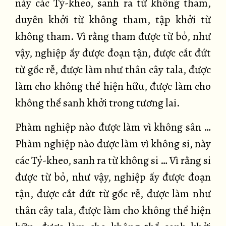
này các Tỷ-kheo, sanh ra từ không tham,
duyên khởi từ không tham, tập khởi từ
không tham. Vì rằng tham được từ bỏ, như
vậy, nghiệp ấy được đoạn tận, được cắt đứt
từ gốc rễ, được làm như thân cây tala, được
làm cho không thể hiện hữu, được làm cho
không thể sanh khởi trong tương lai.
Phàm nghiệp nào được làm vì không sân …
Phàm nghiệp nào được làm vì không si, này
các Tỷ-kheo, sanh ra từ không si … Vì rằng si
được từ bỏ, như vậy, nghiệp ấy được đoạn
tận, được cắt đứt từ gốc rễ, được làm như
thân cây tala, được làm cho không thể hiện