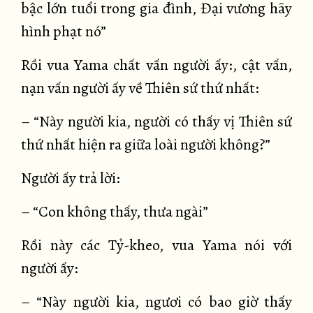
bậc lớn tuổi trong gia đình, Đại vương hãy
hình phạt nó”
Rồi vua Yama chất vấn người ấy:, cật vấn,
nạn vấn người ấy về Thiên sứ thứ nhất:
– “Này người kia, người có thấy vị Thiên sứ
thứ nhất hiện ra giữa loài người không?”
Người ấy trả lời:
– “Con không thấy, thưa ngài”
Rồi này các Tỷ-kheo, vua Yama nói với
người ấy:
– “Này người kia, ngươi có bao giờ thấy