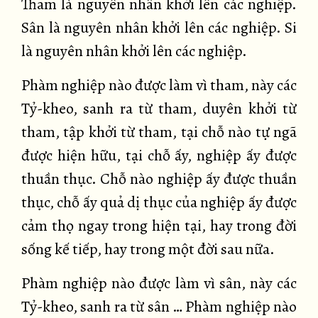
Tham là nguyên nhân khởi lên các nghiệp.
Sân là nguyên nhân khởi lên các nghiệp. Si
là nguyên nhân khởi lên các nghiệp.
Phàm nghiệp nào được làm vì tham, này các
Tỷ-kheo, sanh ra từ tham, duyên khởi từ
tham, tập khởi từ tham, tại chỗ nào tự ngã
được hiện hữu, tại chỗ ấy, nghiệp ấy được
thuần thục. Chỗ nào nghiệp ấy được thuần
thục, chỗ ấy quả dị thục của nghiệp ấy được
cảm thọ ngay trong hiện tại, hay trong đời
sống kế tiếp, hay trong một đời sau nữa.
Phàm nghiệp nào được làm vì sân, này các
Tỷ-kheo, sanh ra từ sân … Phàm nghiệp nào