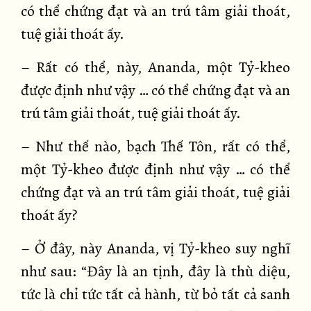
có thể chứng đạt và an trú tâm giải thoát,
tuệ giải thoát ấy.
– Rất có thể, này, Ananda, một Tỷ-kheo
được định như vậy … có thể chứng đạt và an
trú tâm giải thoát, tuệ giải thoát ấy.
– Như thế nào, bạch Thế Tôn, rất có thể,
một Tỷ-kheo được định như vậy … có thể
chứng đạt và an trú tâm giải thoát, tuệ giải
thoát ấy?
– Ở đây, này Ananda, vị Tỷ-kheo suy nghĩ
như sau: “Đây là an tịnh, đây là thù diệu,
tức là chỉ tức tất cả hành, từ bỏ tất cả sanh