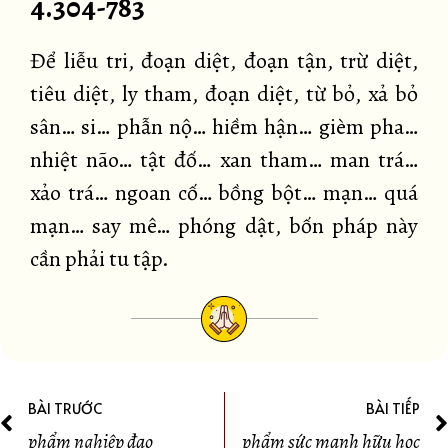
4.304-783
Để liễu tri, đoạn diệt, đoạn tận, trừ diệt,
tiêu diệt, ly tham, đoạn diệt, từ bỏ, xả bỏ
sân… si… phẫn nộ… hiềm hận… gièm pha…
nhiệt não… tật đố… xan tham… man trá…
xảo trá… ngoan cố… bồng bột… mạn… quá
mạn… say mê… phóng dật, bốn pháp này
cần phải tu tập.
BÀI TRƯỚC
BÀI TIẾP
phẩm nghiệp đạo
phẩm sức mạnh hữu học