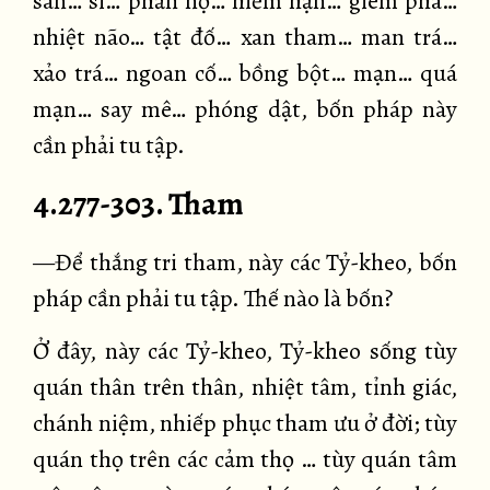
sân… si… phẫn nộ… hiềm hận… gièm pha…
nhiệt não… tật đố… xan tham… man trá…
xảo trá… ngoan cố… bồng bột… mạn… quá
mạn… say mê… phóng dật, bốn pháp này
cần phải tu tập.
4.277-303. Tham
—Để thắng tri tham, này các Tỷ-kheo, bốn
pháp cần phải tu tập. Thế nào là bốn?
Ở đây, này các Tỷ-kheo, Tỷ-kheo sống tùy
quán thân trên thân, nhiệt tâm, tỉnh giác,
chánh niệm, nhiếp phục tham ưu ở đời; tùy
quán thọ trên các cảm thọ … tùy quán tâm