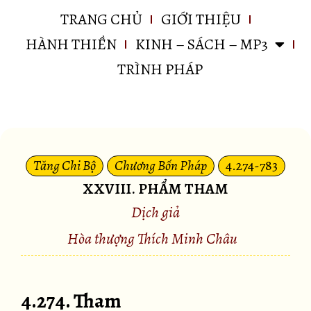
TRANG CHỦ
GIỚI THIỆU
HÀNH THIỀN
KINH – SÁCH – MP3
TRÌNH PHÁP
Tăng Chi Bộ
Chương Bốn Pháp
4.274-783
XXVIII. PHẨM THAM
Dịch giả
Hòa thượng Thích Minh Châu
4.274. Tham