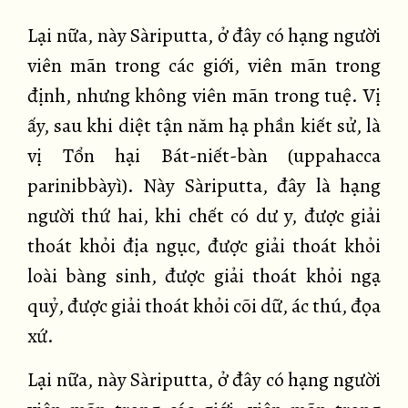
Lại nữa, này Sàriputta, ở đây có hạng người
viên mãn trong các giới, viên mãn trong
định, nhưng không viên mãn trong tuệ. Vị
ấy, sau khi diệt tận năm hạ phần kiết sử, là
vị Tổn hại Bát-niết-bàn (uppahacca
parinibbàyì). Này Sàriputta, đây là hạng
người thứ hai, khi chết có dư y, được giải
thoát khỏi địa ngục, được giải thoát khỏi
loài bàng sinh, được giải thoát khỏi ngạ
quỷ, được giải thoát khỏi cõi dữ, ác thú, đọa
xứ.
Lại nữa, này Sàriputta, ở đây có hạng người