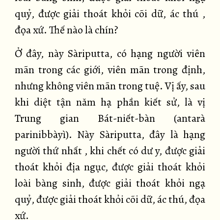
quỷ, được giải thoát khỏi cõi dữ, ác thú ,
đọa xứ. Thế nào là chín?
Ở đây, này Sàriputta, có hạng người viên
mãn trong các giới, viên mãn trong định,
nhưng không viên mãn trong tuệ. Vị ấy, sau
khi diệt tận năm hạ phần kiết sử, là vị
Trung gian Bát-niết-bàn (antarà
parinibbàyì). Này Sàriputta, đây là hạng
người thứ nhất , khi chết có dư y, được giải
thoát khỏi địa ngục, được giải thoát khỏi
loài bàng sinh, được giải thoát khỏi ngạ
quỷ, được giải thoát khỏi cõi dữ, ác thú, đọa
xứ.