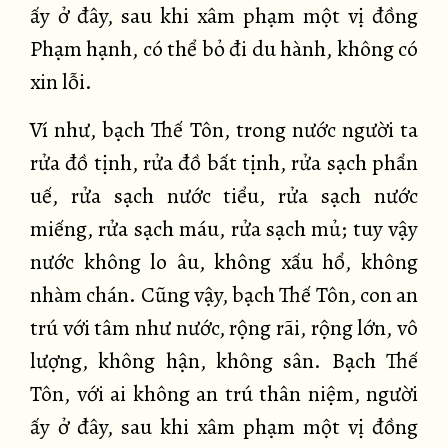
ấy ở đây, sau khi xâm phạm một vị đồng
Phạm hạnh, có thể bỏ đi du hành, không có
xin lỗi.
Ví như, bạch Thế Tôn, trong nước người ta
rửa đồ tịnh, rửa đồ bất tịnh, rửa sạch phẩn
uế, rửa sạch nước tiểu, rửa sạch nước
miếng, rửa sạch máu, rửa sạch mủ; tuy vậy
nước không lo âu, không xấu hổ, không
nhàm chán. Cũng vậy, bạch Thế Tôn, con an
trú với tâm như nước, rộng rãi, rộng lớn, vô
lượng, không hận, không sân. Bạch Thế
Tôn, với ai không an trú thân niệm, người
ấy ở đây, sau khi xâm phạm một vị đồng