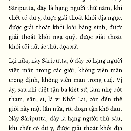
Sàriputta, đây là hạng người thứ năm, khi
chết có dư y, được giải thoát khỏi địa ngục,
được giải thoát khỏi loài bàng sinh, được
giải thoát khỏi ngạ quỷ, được giải thoát
khỏi cõi dữ, ác thú, đọa xứ.
Lại nữa, này Sàriputta, ở đây có hạng người
viên mãn trong các giới, không viên mãn
trong định, không viên mãn trong tuệ. Vị
ấy, sau khi diệt tận ba kiết sử, làm nhẹ bớt
tham, sân, si, là vị Nhất Lai, còn đến thế
giới này một lần nữa, rồi đoạn tận khổ đau.
Này Sàriputta, đây là hạng người thứ sáu,
khi chết có dư y, được giải thoát khỏi địa