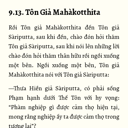
9.13. Tôn Giả Mahàkotthita
Rồi Tôn giả Mahàkotthita đến Tôn giả
Sàriputta, sau khi đến, chào đón hỏi thăm
Tôn giả Sàriputta, sau khi nói lên những lời
chào đón hỏi thăm thân hữu rồi ngồi xuống
một bên. Ngồi xuống một bên, Tôn giả
Mahàkotthita nói với Tôn giả Sàriputta:
—Thưa Hiền giả Sàriputta, có phải sống
Phạm hạnh dưới Thế Tôn với hy vọng:
“Phàm nghiệp gì được cảm thọ hiện tại,
mong rằng nghiệp ấy ta được cảm thọ trong
tương lai”?