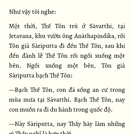
Như vậy tôi nghe:
Một thời, Thế Tôn trú ở Sàvatthi, tại
Jetavana, khu vườn ông Anàthapindika, rồi
Tôn giả Sàriputta đi đến Thế Tôn, sau khi
đến đảnh lễ Thế Tôn rồi ngồi xuống một
bên. Ngồi xuống một bên, Tôn giả
Sàriputta bạch Thế Tôn:
—Bạch Thế Tôn, con đã sống an cư trong
mùa mưa tại Sàvatthi. Bạch Thế Tôn, nay
con muốn ra đi du hành trong quốc độ.
—Này Sàriputta, nay Thầy hãy làm những
gì Thầy nghĩ là hợp thời.