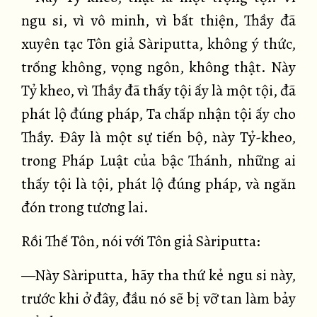
ngu si, vì vô minh, vì bất thiện, Thầy đã
xuyên tạc Tôn giả Sàriputta, không ý thức,
trống không, vọng ngôn, không thật. Này
Tỷ kheo, vì Thầy đã thấy tội ấy là một tội, đã
phát lộ đúng pháp, Ta chấp nhận tội ấy cho
Thầy. Đây là một sự tiến bộ, này Tỷ-kheo,
trong Pháp Luật của bậc Thánh, những ai
thấy tội là tội, phát lộ đúng pháp, và ngăn
đón trong tương lai.
Rồi Thế Tôn, nói với Tôn giả Sàriputta:
—Này Sàriputta, hãy tha thứ kẻ ngu si này,
trước khi ở đây, đầu nó sẽ bị vỡ tan làm bảy