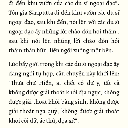
đi đến khu vườn của các du sĩ ngoại đạo”.
Tôn giả Sàriputta đi đến khu vườn các du sĩ
ngoại đạo, sau khi đến, nói lên với các du sĩ
ngoại đạo ấy những lời chào đón hỏi thăm ,
sau khi nói lên những lời chào đón hỏi
thăm thân hữu, liền ngồi xuống một bên.
Lúc bấy giờ, trong khi các du sĩ ngoại đạo ấy
đang ngồi tụ họp, câu chuyện này khởi lên:
“Thưa chư Hiền, ai chết có dư y, tất cả
không được giải thoát khỏi địa ngục, không
được giải thoát khỏi bàng sinh, không được
giải thoát ngạ quỷ, không được giải thoát
khỏi cõi dữ, ác thú, đọa xứ”.