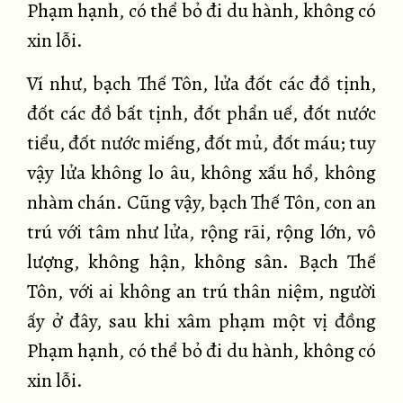
Phạm hạnh, có thể bỏ đi du hành, không có
xin lỗi.
Ví như, bạch Thế Tôn, lửa đốt các đồ tịnh,
đốt các đồ bất tịnh, đốt phẩn uế, đốt nước
tiểu, đốt nước miếng, đốt mủ, đốt máu; tuy
vậy lửa không lo âu, không xấu hổ, không
nhàm chán. Cũng vậy, bạch Thế Tôn, con an
trú với tâm như lửa, rộng rãi, rộng lớn, vô
lượng, không hận, không sân. Bạch Thế
Tôn, với ai không an trú thân niệm, người
ấy ở đây, sau khi xâm phạm một vị đồng
Phạm hạnh, có thể bỏ đi du hành, không có
xin lỗi.