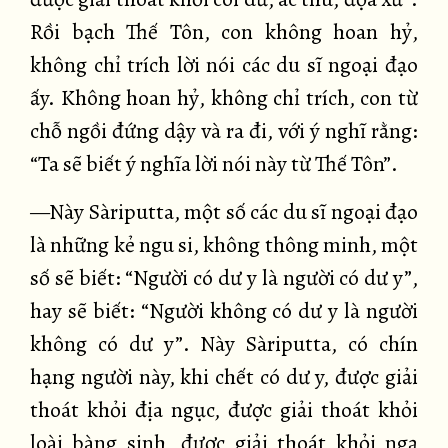
Rồi bạch Thế Tôn, con không hoan hỷ,
không chỉ trích lời nói các du sĩ ngoại đạo
ấy. Không hoan hỷ, không chỉ trích, con từ
chỗ ngồi đứng dậy và ra đi, với ý nghĩ rằng:
“Ta sẽ biết ý nghĩa lời nói này từ Thế Tôn”.
—Này Sàriputta, một số các du sĩ ngoại đạo
là những kẻ ngu si, không thông minh, một
số sẽ biết: “Người có dư y là người có dư y”,
hay sẽ biết: “Người không có dư y là người
không có dư y”. Này Sàriputta, có chín
hạng người này, khi chết có dư y, được giải
thoát khỏi địa ngục, được giải thoát khỏi
loài bàng sinh, được giải thoát khỏi ngạ