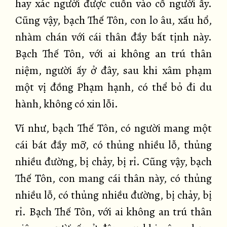
hay xác người được cuốn vào cổ người ấy.
Cũng vậy, bạch Thế Tôn, con lo âu, xấu hổ,
nhàm chán với cái thân đầy bất tịnh này.
Bạch Thế Tôn, với ai không an trú thân
niệm, người ấy ở đây, sau khi xâm phạm
một vị đồng Phạm hạnh, có thể bỏ đi du
hành, không có xin lỗi.
Ví như, bạch Thế Tôn, có người mang một
cái bát đầy mỡ, có thủng nhiều lỗ, thủng
nhiều đường, bị chảy, bị rỉ. Cũng vậy, bạch
Thế Tôn, con mang cái thân này, có thủng
nhiều lỗ, có thủng nhiều đường, bị chảy, bị
rỉ. Bạch Thế Tôn, với ai không an trú thân