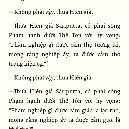
—Không phải vậy, thưa Hiền giả.
—Thưa Hiền giả Sàriputta, có phải sống
Phạm hạnh dưới Thế Tôn với hy vọng:
“Phàm nghiệp gì được cảm thọ tương lai,
mong rằng nghiệp ấy, ta được cảm thọ
trong hiện tại”?
—Không phải vậy, thưa Hiền giả.
—Thưa Hiền giả Sàriputta, có phải sống
Phạm hạnh dưới Thế Tôn với hy vọng:
“Phàm nghiệp gì được cảm giác là lạc thọ,
mong rằng nghiệp ấy ta được cảm giác là