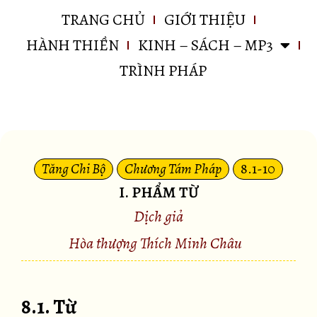
TRANG CHỦ
GIỚI THIỆU
HÀNH THIỀN
KINH – SÁCH – MP3
TRÌNH PHÁP
Tăng Chi Bộ
Chương Tám Pháp
8.1-10
I. PHẨM TỪ
Dịch giả
Hòa thượng Thích Minh Châu
8.1. Từ