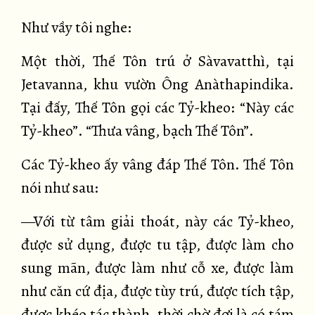
Như vầy tôi nghe:
Một thời, Thế Tôn trú ở Sàvavatthì, tại
Jetavanna, khu vườn Ông Anàthapindika.
Tại đấy, Thế Tôn gọi các Tỷ-kheo: “Này các
Tỷ-kheo”. “Thưa vâng, bạch Thế Tôn”.
Các Tỷ-kheo ấy vâng đáp Thế Tôn. Thế Tôn
nói như sau:
—Với từ tâm giải thoát, này các Tỷ-kheo,
được sử dụng, được tu tập, được làm cho
sung mãn, được làm như cỗ xe, được làm
như căn cứ địa, được tùy trú, được tích tập,
được khéo tác thành, thời chờ đợi là có tám