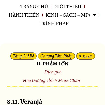
TRANG CHỦ
GIỚI THIỆU
HÀNH THIỀN
KINH – SÁCH – MP3
TRÌNH PHÁP
Tăng Chi Bộ
Chương Tám Pháp
8.11-20
II. PHẨM LỚN
Dịch giả
Hòa thượng Thích Minh Châu
8.11. Veranjà