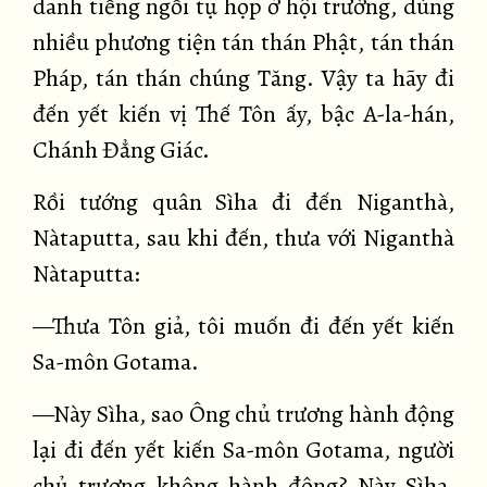
danh tiếng ngồi tụ họp ở hội trường, dùng
nhiều phương tiện tán thán Phật, tán thán
Pháp, tán thán chúng Tăng. Vậy ta hãy đi
đến yết kiến vị Thế Tôn ấy, bậc A-la-hán,
Chánh Đẳng Giác.
Rồi tướng quân Sìha đi đến Niganthà,
Nàtaputta, sau khi đến, thưa với Niganthà
Nàtaputta:
—Thưa Tôn giả, tôi muốn đi đến yết kiến
Sa-môn Gotama.
—Này Sìha, sao Ông chủ trương hành động
lại đi đến yết kiến Sa-môn Gotama, người
chủ trương không hành động? Này Sìha,