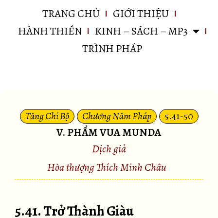
TRANG CHỦ
GIỚI THIỆU
HÀNH THIỀN
KINH – SÁCH – MP3
TRÌNH PHÁP
Tăng Chi Bộ
Chương Năm Pháp
5.41-50
V. PHẨM VUA MUNDA
Dịch giả
Hòa thượng Thích Minh Châu
5.41. Trở Thành Giàu