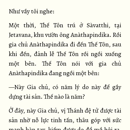
Như vầy tôi nghe:
Một thời, Thế Tôn trú ở Sàvatthi, tại
Jetavana, khu vườn ông Anàthapindika. Rồi
gia chủ Anàthapindika đi đến Thế Tôn, sau
khi đến, đảnh lễ Thế Tôn rồi ngồi xuống
một bên. Thế Tôn nói với gia chủ
Anàthapindika đang ngồi một bên:
—Này Gia chủ, có năm lý do này để gầy
dựng tài sản. Thế nào là năm?
Ở đây, này Gia chủ, vị Thánh đệ tử được tài
sản nhờ nỗ lực tinh tấn, thâu góp với sức
mạnh bàn tay, kiếm được do đổ mồ hôi ra,