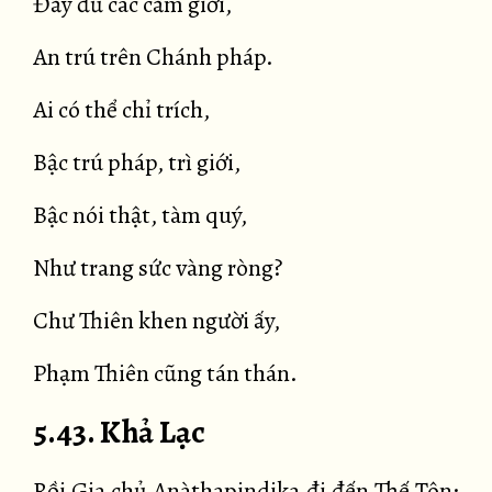
Đầy đủ các cấm giới,
An trú trên Chánh pháp.
Ai có thể chỉ trích,
Bậc trú pháp, trì giới,
Bậc nói thật, tàm quý,
Như trang sức vàng ròng?
Chư Thiên khen người ấy,
Phạm Thiên cũng tán thán.
5.43. Khả Lạc
Rồi Gia chủ Anàthapindika đi đến Thế Tôn;