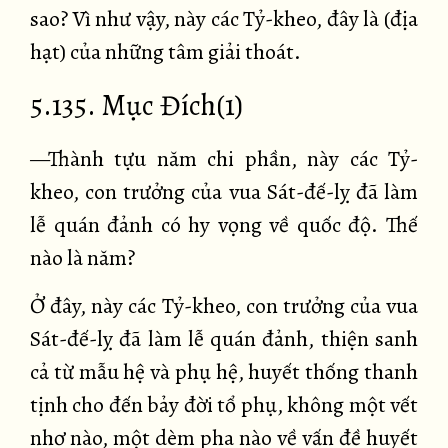
sao? Vì như vậy, này các Tỷ-kheo, đây là (địa
hạt) của những tâm giải thoát.
5.135. Mục Đích(1)
—Thành tựu năm chi phần, này các Tỷ-
kheo, con trưởng của vua Sát-đế-lỵ đã làm
lễ quán đảnh có hy vọng về quốc độ. Thế
nào là năm?
Ở đây, này các Tỷ-kheo, con trưởng của vua
Sát-đế-lỵ đã làm lễ quán đảnh, thiện sanh
cả từ mẫu hệ và phụ hệ, huyết thống thanh
tịnh cho đến bảy đời tổ phụ, không một vết
nhơ nào, một dèm pha nào về vấn đề huyết