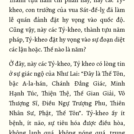
Thành tựu năm chi phần này, này các Tỷ-
kheo, con trưởng của vua Sát-đế-lỵ đã làm
lễ quán đảnh đặt hy vọng vào quốc độ.
Cũng vậy, này các Tỷ-kheo, thành tựu năm
pháp, Tỷ-kheo đặt hy vọng vào sự đoạn diệt
các lậu hoặc. Thế nào là năm?
Ở đây, này các Tỷ-kheo, Tỷ kheo có lòng tin
ở sự giác ngộ của Như Lai: “Đây là Thế Tôn,
bậc A-la-hán, Chánh Đẳng Giác, Minh
Hạnh Túc, Thiện Thệ, Thế Gian Giải, Vô
Thượng Sĩ, Điều Ngự Trượng Phu, Thiên
Nhân Sư, Phật, Thế Tôn”. Tỷ-kheo ấy ít
bệnh, ít não, sự tiêu hóa được điều hòa,
không lạnh quá, không nóng quá, trung