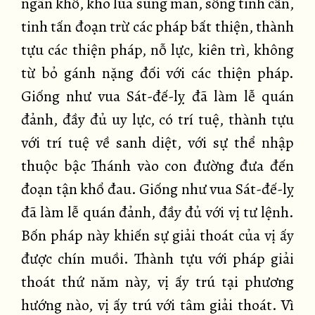
ngân khố, kho lúa sung mãn, sống tinh cần,
tinh tấn đoạn trừ các pháp bất thiện, thành
tựu các thiện pháp, nỗ lực, kiên trì, không
từ bỏ gánh nặng đối với các thiện pháp.
Giống như vua Sát-đế-lỵ đã làm lễ quán
đảnh, đầy đủ uy lực, có trí tuệ, thành tựu
với trí tuệ về sanh diệt, với sự thể nhập
thuộc bậc Thánh vào con đường đưa đến
đoạn tận khổ đau. Giống như vua Sát-đế-lỵ
đã làm lễ quán đảnh, đầy đủ với vị tư lệnh.
Bốn pháp này khiến sự giải thoát của vị ấy
được chín muồi. Thành tựu với pháp giải
thoát thứ năm này, vị ấy trú tại phương
hướng nào, vị ấy trú với tâm giải thoát. Vì