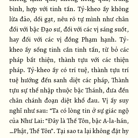
bình, hợp với tinh tấn. Tỷ-kheo ấy không
lừa đảo, dối gạt, nêu rõ tự mình như chân
đối với bậc Đạo sư, đối với các vị sáng suốt,
hay đối với các vị đồng Phạm hạnh. Tỷ-
kheo ấy sống tinh cần tinh tấn, từ bỏ các
pháp bất thiện, thành tựu với các thiện
pháp. Tỷ-kheo ấy có trí tuệ, thành tựu trí
tuệ hướng đến sanh diệt các pháp, Thành
tựu sự thể nhập thuộc bậc Thánh, đưa đến
chân chánh đoạn diệt khổ đau. Vị ấy suy
nghĩ như sau: “Ta có lòng tin ở sự giác ngộ
của Như Lai: “Đây là Thế Tôn, bậc A-la-hán,
…Phật, Thế Tôn”. Tại sao ta lại không đặt hy