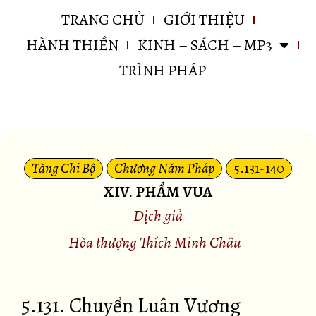
TRANG CHỦ
GIỚI THIỆU
HÀNH THIỀN
KINH – SÁCH – MP3
TRÌNH PHÁP
Tăng Chi Bộ
Chương Năm Pháp
5.131-140
XIV. PHẨM VUA
Dịch giả
Hòa thượng Thích Minh Châu
5.131. Chuyển Luân Vương