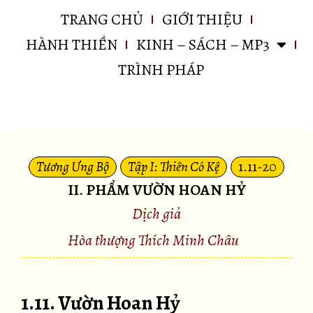
TRANG CHỦ
GIỚI THIỆU
HÀNH THIỀN
KINH – SÁCH – MP3
TRÌNH PHÁP
Tương Ưng Bộ
Tập I: Thiên Có Kệ
1.11-20
II. PHẨM VƯỜN HOAN HỶ
Dịch giả
Hòa thượng Thích Minh Châu
1.11. Vườn Hoan Hỷ