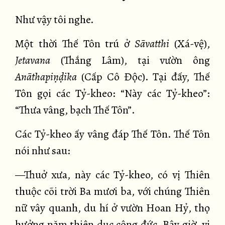
Như vậy tôi nghe.
Một thời Thế Tôn trú ở
Sāvatthi
(Xá-vệ),
Jetavana
(Thắng Lâm), tại vườn ông
Anāthapiṇḍika
(Cấp Cô Độc). Tại đấy, Thế
Tôn gọi các Tỷ-kheo: “Này các Tỷ-kheo”:
“Thưa vâng, bạch Thế Tôn”.
Các Tỷ-kheo ấy vâng đáp Thế Tôn. Thế Tôn
nói như sau:
—Thuở xưa, này các Tỷ-kheo, có vị Thiên
thuộc cõi trời Ba mươi ba, với chúng Thiên
nữ vây quanh, du hí ở vườn Hoan Hỷ, thọ
hưởng năm thiên dục công đức. Bây giờ, vị