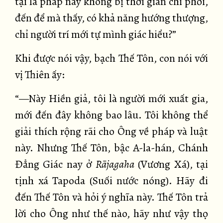
tại là pháp này không bị thời gian chi phối,
đến để mà thấy, có khả năng hướng thượng,
chỉ người trí mới tự mình giác hiểu?”
Khi được nói vậy, bạch Thế Tôn, con nói với
vị Thiên ấy:
“—Này Hiền giả, tôi là người mới xuất gia,
mới đến đây không bao lâu. Tôi không thể
giải thích rộng rãi cho Ông về pháp và luật
này. Nhưng Thế Tôn, bậc A-la-hán, Chánh
Đẳng Giác nay ở
Rājagaha
(Vương Xá), tại
tịnh xá Tapoda (Suối nước nóng). Hãy đi
đến Thế Tôn và hỏi ý nghĩa này. Thế Tôn trả
lời cho Ông như thế nào, hãy như vậy thọ