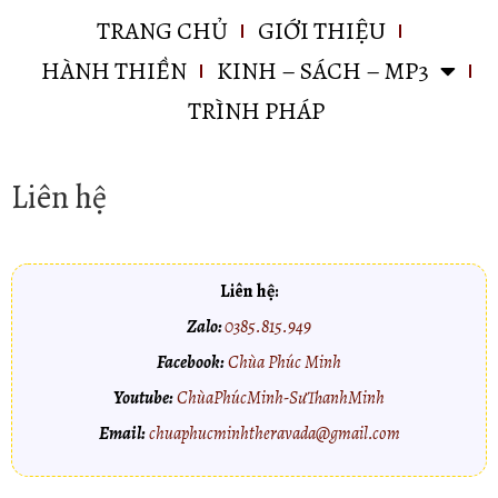
TRANG CHỦ
GIỚI THIỆU
HÀNH THIỀN
KINH – SÁCH – MP3
TRÌNH PHÁP
Liên hệ
Liên hệ:
Zalo:
0385.815.949
Facebook:
Chùa Phúc Minh
Youtube:
ChùaPhúcMinh-SưThanhMinh
Email:
chuaphucminhtheravada@gmail.com