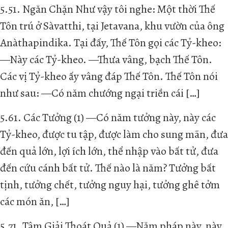
5.51. Ngăn Chặn Như vậy tôi nghe: Một thời Thế
Tôn trú ở Sàvatthi, tại Jetavana, khu vườn của ông
Anàthapindika. Tại đấy, Thế Tôn gọi các Tỷ-kheo:
—Này các Tỷ-kheo. —Thưa vâng, bạch Thế Tôn.
Các vị Tỷ-kheo ấy vâng đáp Thế Tôn. Thế Tôn nói
như sau: —Có năm chướng ngại triền cái […]
5.61. Các Tưởng (1) —Có năm tưởng này, này các
Tỷ-kheo, được tu tập, được làm cho sung mãn, đưa
đến quả lớn, lợi ích lớn, thể nhập vào bất tử, đưa
đến cứu cánh bất tử. Thế nào là năm? Tưởng bất
tịnh, tưởng chết, tưởng nguy hại, tưởng ghê tởm
các món ăn, […]
5.71. Tâm Giải Thoát Quả (1) —Năm pháp này, này