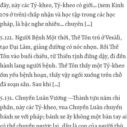
đây, này các Tỷ-kheo, Tỷ-kheo có giới… (xem Kinh
109 ở trên) chấp nhận và học tập trong các học
pháp, là bậc nghe nhiều… chuyên […]
5.121. Người Bệnh Một thời, Thế Tôn trú ở Vesàlì,
tạo Đại Lâm, giảng đường có nóc nhọn. Rồi Thế
Tôn vào buổi chiều, từ Thiền tịnh đứng dậy, đi đến
hành lang người bệnh. Thế Tôn thấy một Tỷ-kheo
ốm yếu bệnh hoạn, thấy vậy ngồi xuống trên chỗ
đã soạn sẵn. Sau khi […]
5.131. Chuyển Luân Vương —Thành tựu năm chi
phần, này các Tỷ-kheo, vua Chuyển Luân chuyển
bánh xe với pháp; bánh xe ấy không một bàn tay ai
có thể chuyển ngược lại, dầu là con của người thù