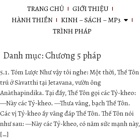
TRANG CHỦ
GIỚI THIỆU
HÀNH THIỀN
KINH – SÁCH – MP3
TRÌNH PHÁP
Danh mục:
Chương 5 pháp
5.1. Tóm Lược Như vậy tôi nghe: Một thời, Thế Tôn
trú ở Sàvatthi tại Jetavana, vườn ông
Anàthapindika. Tại đấy, Thế Tôn gọi các Tỷ-kheo:
—Này các Tỷ-kheo. —Thưa vâng, bạch Thế Tôn.
Các vị Tỷ-kheo ấy vâng đáp Thế Tôn. Thế Tôn nói
như sau: —Này các Tỷ-kheo, có năm sức mạnh này,
[…]