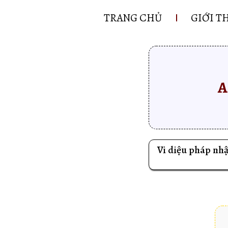
TRANG CHỦ
GIỚI T
A
Vi diệu pháp nh