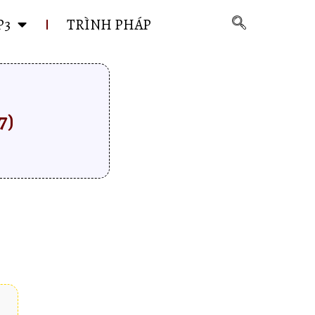
P3
TRÌNH PHÁP
7)