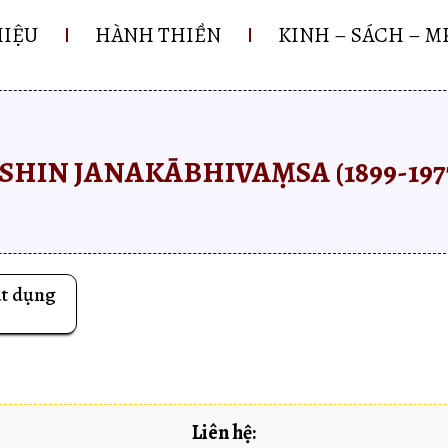
HIỆU
HÀNH THIỀN
KINH – SÁCH – M
SHIN JANAKĀBHIVAṂSA (1899-197
ật dụng
Liên hệ: