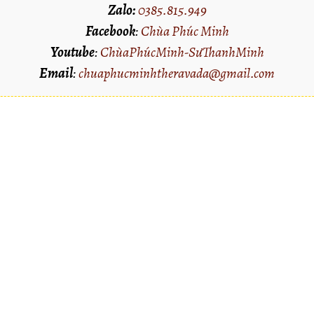
Zalo:
0385.815.949
Facebook
:
Chùa Phúc Minh
Youtube
:
ChùaPhúcMinh-SưThanhMinh
Email
:
chuaphucminhtheravada@gmail.com