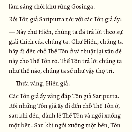
làm sáng chói khu rừng Gosinga.
Rồi Tôn giả Sariputta nói với các Tôn giả ấy:
— Này chư Hiền, chúng ta đã trả lời theo sự
giải thích của chúng ta. Chư Hiền, chúng ta
hãy đi đến chỗ Thế Tôn ở và thuật lại vấn đề
này cho Thế Tôn rõ. Thế Tôn trả lời chúng ta
như thế nào, chúng ta sẽ như vậy thọ trì.
— Thưa vâng, Hiền giả.
Các Tôn giả ấy vâng đáp Tôn giả Sariputta.
Rồi những Tôn giả ấy đi đến chỗ Thế Tôn ở,
sau khi đến, đảnh lễ Thế Tôn và ngồi xuống
một bên. Sau khi ngồi xuống một bên, Tôn