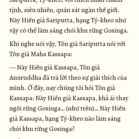
tịnh, siêu nhiên, quán sát ngàn thế giới.
Này Hiền giả Sariputta, hạng Tỷ-kheo như
vậy có thể làm sáng chói khu rừng Gosinga.
Khi nghe nói vậy, Tôn giả Sariputta nói với
Tôn giả Maha Kassapa:
— Này Hiền giả Kassapa, Tôn giả
Anuruddha đã trả lời theo sự giải thích của
mình. Ở đây, nay chúng tôi hỏi Tôn giả
Kassapa: Này Hiền giả Kassapa, khả ái thay
ngôi rừng Gosinga… (như trên)… Này Hiền
giả Kassapa, hạng Tỷ-kheo nào làm sáng
chói khu rừng Gosinga?