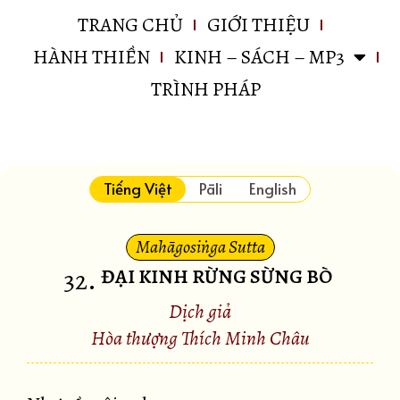
TRANG CHỦ
GIỚI THIỆU
HÀNH THIỀN
KINH – SÁCH – MP3
TRÌNH PHÁP
Tiếng Việt
Pāli
English
Mahāgosiṅga Sutta
32
.
ĐẠI KINH RỪNG SỪNG BÒ
Dịch giả
Hòa thượng Thích Minh Châu