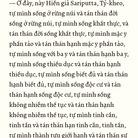
— Ở đây, này Hiền giả Sariputta, Tỷ-kheo,
tự mình sống ở rừng núi và tán thán đời
sống ở rừng núi, tự mình sống khất thực, và
tán thán đời sống khất thực, tự mình mặc y
phấn tảo và tán thán hạnh mặc y phấn tảo,
tự mình sống với ba y và tán thán hạnh ba y,
tự mình sống thiểu dục và tán thán hạnh
thiểu dục, tự mình sống biết đủ và tán thán
hạnh biết đủ, tự mình sống độc cư và tán
thán hạnh sống độc cư, tự mình sống
không nhiễm thế tục và tán thán hạnh
không nhiễm thế tục, tự mình tinh cần,
tinh tấn và tán thán hạn tinh cần, tinh tấn,
tự mình thành tựu giới hạnh và tán thán sự