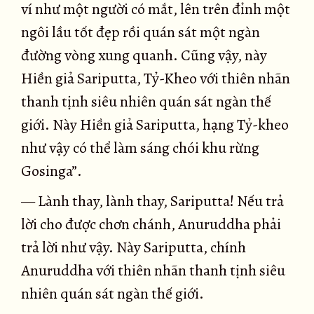
ví như một người có mắt, lên trên đỉnh một
ngôi lầu tốt đẹp rồi quán sát một ngàn
đường vòng xung quanh. Cũng vậy, này
Hiền giả Sariputta, Tỷ-Kheo với thiên nhãn
thanh tịnh siêu nhiên quán sát ngàn thế
giới. Này Hiền giả Sariputta, hạng Tỷ-kheo
như vậy có thể làm sáng chói khu rừng
Gosinga”.
— Lành thay, lành thay, Sariputta! Nếu trả
lời cho được chơn chánh, Anuruddha phải
trả lời như vậy. Này Sariputta, chính
Anuruddha với thiên nhãn thanh tịnh siêu
nhiên quán sát ngàn thế giới.