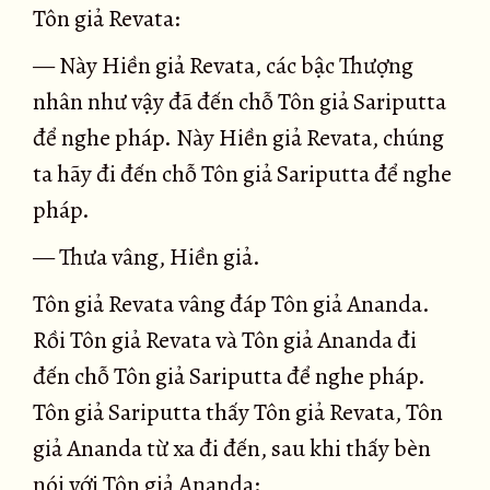
Tôn giả Revata:
— Này Hiền giả Revata, các bậc Thượng
nhân như vậy đã đến chỗ Tôn giả Sariputta
để nghe pháp. Này Hiền giả Revata, chúng
ta hãy đi đến chỗ Tôn giả Sariputta để nghe
pháp.
— Thưa vâng, Hiền giả.
Tôn giả Revata vâng đáp Tôn giả Ananda.
Rồi Tôn giả Revata và Tôn giả Ananda đi
đến chỗ Tôn giả Sariputta để nghe pháp.
Tôn giả Sariputta thấy Tôn giả Revata, Tôn
giả Ananda từ xa đi đến, sau khi thấy bèn
nói với Tôn giả Ananda: