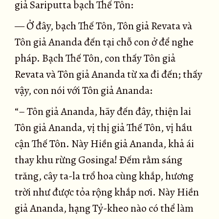
giả Sariputta bạch Thế Tôn:
— Ở đây, bạch Thế Tôn, Tôn giả Revata và
Tôn giả Ananda đến tại chỗ con ở để nghe
pháp. Bạch Thế Tôn, con thấy Tôn giả
Revata và Tôn giả Ananda từ xa đi đến; thấy
vậy, con nói với Tôn giả Ananda:
“– Tôn giả Ananda, hãy đến đây, thiện lai
Tôn giả Ananda, vị thị giả Thế Tôn, vị hầu
cận Thế Tôn. Này Hiền giả Ananda, khả ái
thay khu rừng Gosinga! Ðếm rằm sáng
trăng, cây ta-la trổ hoa cùng khắp, hương
trời như được tỏa rộng khắp nơi. Này Hiền
giả Ananda, hạng Tỷ-kheo nào có thể làm