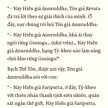
“– Này Hiền giả Anuruddha, Tôn giả Revata
đã trả lời theo sự giải thích của mình. Ở
đây, nay chúng tôi hỏi Tôn giả Anuruddha:
“– Này Hiền giả Anuruddha, khả ái thay
ngôi rừng Gosinga… (như trên)… Này Hiền
giả Anuruddha, hạng Tỷ-kheo nào làm sáng
chói khu rừng Gosinga?”
Bạch Thế Tôn, được nói vậy, Tôn giả
Anuruddha nói với con:
“– Này Hiền giả Sariputta, ở đây, Tỷ-kheo
với thiên nhãn thanh tịnh siêu nhiên, quán
sát ngàn thế giới. Này Hiền giả Sariputta,