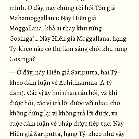
mình. Ở đây, nay chúng tôi hỏi Tôn giả
Mahamoggallana: Này Hiền giả
Moggallana, khả ái thay khu rừng
Gosinga!… Này Hiền giả Moggallana, hạng
Tỷ-kheo nào có thể làm sáng chói khu rừng
Gosinga?
— Ở đây, này Hiền giả Sariputta, hai Tỷ-
kheo đàm luận về Abhidhamma (A-tỳ-
đàm). Các vị ấy hỏi nhau câu hỏi, và khi
được hỏi, các vị trả lời được với nhau chớ
không dừng lại vì không trả lời được, và
cuộc đàm luận về pháp được tiếp tục. Này
Hiền giả Sariputta, hạng Tỷ-kheo như vậy