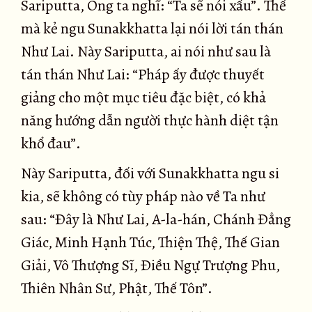
Sariputta, Ông ta nghĩ: “Ta sẽ nói xấu”. Thế
mà kẻ ngu Sunakkhatta lại nói lời tán thán
Như Lai. Này Sariputta, ai nói như sau là
tán thán Như Lai: “Pháp ấy được thuyết
giảng cho một mục tiêu đặc biệt, có khả
năng hướng dẫn người thực hành diệt tận
khổ đau”.
Này Sariputta, đối với Sunakkhatta ngu si
kia, sẽ không có tùy pháp nào về Ta như
sau: “Ðây là Như Lai, A-la-hán, Chánh Ðẳng
Giác, Minh Hạnh Túc, Thiện Thệ, Thế Gian
Giải, Vô Thượng Sĩ, Ðiều Ngự Trượng Phu,
Thiên Nhân Sư, Phật, Thế Tôn”.