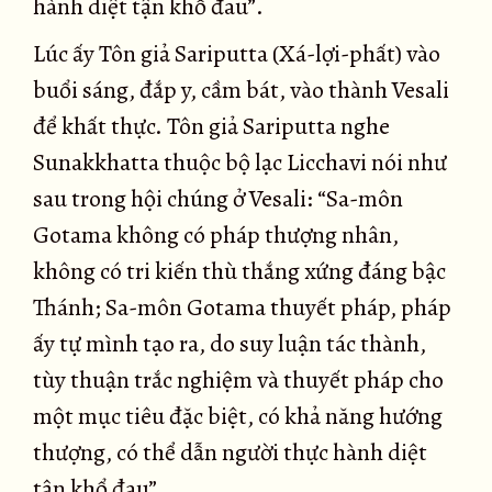
hành diệt tận khổ đau”.
Lúc ấy Tôn giả Sariputta (Xá-lợi-phất) vào
buổi sáng, đắp y, cầm bát, vào thành Vesali
để khất thực. Tôn giả Sariputta nghe
Sunakkhatta thuộc bộ lạc Licchavi nói như
sau trong hội chúng ở Vesali: “Sa-môn
Gotama không có pháp thượng nhân,
không có tri kiến thù thắng xứng đáng bậc
Thánh; Sa-môn Gotama thuyết pháp, pháp
ấy tự mình tạo ra, do suy luận tác thành,
tùy thuận trắc nghiệm và thuyết pháp cho
một mục tiêu đặc biệt, có khả năng hướng
thượng, có thể dẫn người thực hành diệt
tận khổ đau”.