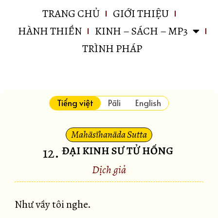
TRANG CHỦ
GIỚI THIỆU
HÀNH THIỀN
KINH – SÁCH – MP3
TRÌNH PHÁP
Tiếng việt
Pāli
English
Mahāsīhanāda Sutta
12
.
ĐẠI KINH SƯ TỬ HỐNG
Dịch giả
Như vầy tôi nghe.