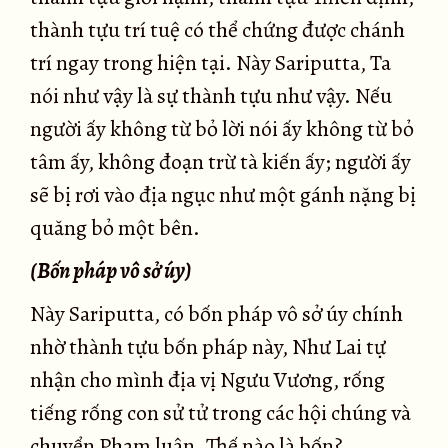
thành tựu trí tuệ có thể chứng được chánh
trí ngay trong hiện tại. Này Sariputta, Ta
nói như vậy là sự thành tựu như vậy. Nếu
người ấy không từ bỏ lời nói ấy không từ bỏ
tâm ấy, không đoạn trừ tà kiến ấy; người ấy
sẽ bị rơi vào địa ngục như một gánh nặng bị
quăng bỏ một bên.
(Bốn pháp vô sở úy)
Này Sariputta, có bốn pháp vô sở úy chính
nhờ thành tựu bốn pháp này, Như Lai tự
nhận cho mình địa vị Ngưu Vương, rống
tiếng rống con sử tử trong các hội chúng và
chuyển Phạm luân. Thế nào là bốn?