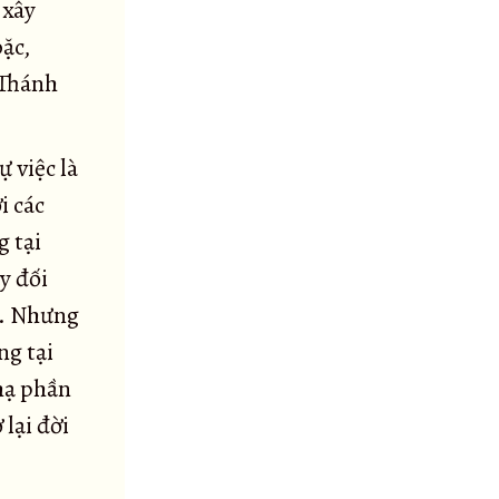
 xây
ặc,
 Thánh
 việc là
i các
g tại
y đối
c. Nhưng
ng tại
hạ phần
 lại đời