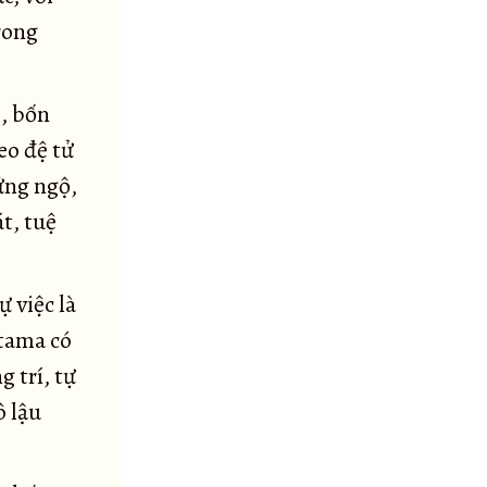
rong
, bốn
eo đệ tử
hứng ngộ,
t, tuệ
 việc là
otama có
g trí, tự
ô lậu