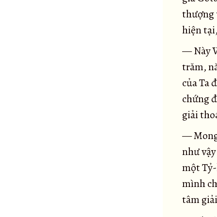
Kinh Phạm Thiên cầu thỉnh
49
thượng 
Kinh Hàng ma
50
hiện tại
Kinh Kandaraka
51
— Này V
Kinh Bát thành
52
trăm, n
Kinh Hữu học
53
của Ta đ
Kinh Potaliya
54
chứng đạ
Kinh Jivaka
55
giải tho
Kinh Ưu-ba-ly
56
— Mong 
Kinh Hạnh con chó
57
như vậy
Kinh Vương tử Vô Úy
58
một Tỷ-k
Kinh Nhiều cảm thọ
59
mình chứ
Kinh Không gì chuyển hướng
60
tâm giải
Kinh Giáo giới La-hầu-la ở rừng Ambala
61