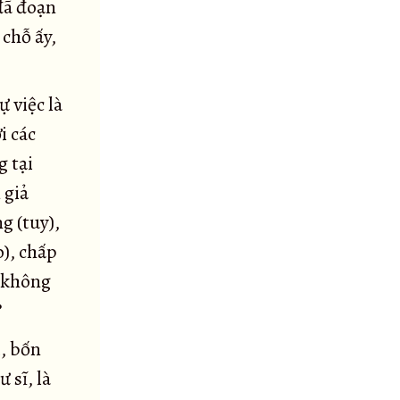
 đã đoạn
 chỗ ấy,
 việc là
i các
g tại
 giả
g (tuy),
), chấp
, không
?
, bốn
 sĩ, là