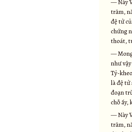
— Này V
Đại kinh Giáo giới La-hầu-la
62
trăm, n
Tiểu kinh Māluṅkya
63
đệ tử củ
Đại kinh Māluṅkya
64
chứng ng
Kinh Bhaddāli
65
thoát, t
Kinh Ví dụ con chim cáy
66
Kinh Cātuma
67
— Mong 
Kinh Naḷakapāna
như vậy 
68
Kinh Gulissāni
Tỷ-kheo
69
Kinh Kīṭāgiri
là đệ tử
70
đoạn tr
Kinh Dạy Vacchagotta về Tam Minh
71
chỗ ấy, 
Kinh Dạy Vacchagotta về lửa
72
Đại kinh Vaccaghotta
73
— Này V
Kinh Trường Trảo
74
trăm, n