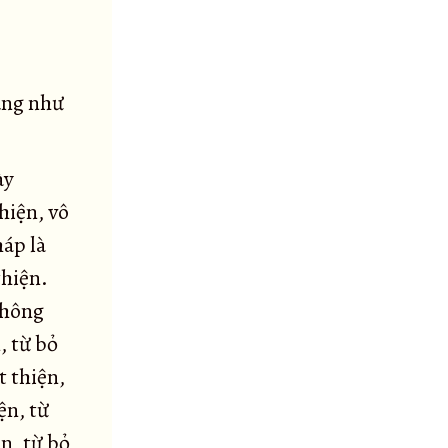
ảng như
ày
thiện, vô
háp là
thiện.
không
, từ bỏ
t thiện,
ện, từ
ện, từ bỏ