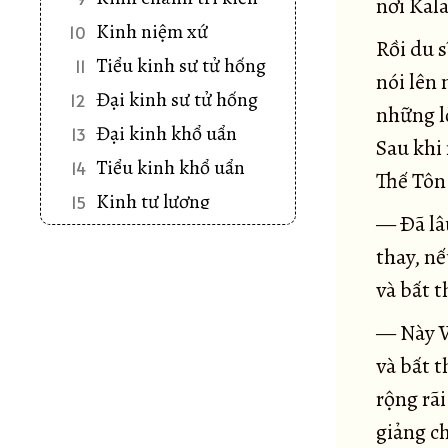
nơi Kal
Kinh niệm xứ
10
Rồi du s
Tiểu kinh sư tử hống
11
nói lên 
Đại kinh sư tử hống
12
những l
Đại kinh khổ uẩn
13
Sau khi
Tiểu kinh khổ uẩn
14
Thế Tôn
Kinh tư lượng
15
— Ðã lâ
Kinh Tâm hoang vu
16
thay, nế
Kinh Khu rừng
17
và bất t
Kinh Mật hoàn
18
— Này V
Kinh Song tầm
19
và bất 
Kinh An trú tầm
20
rộng rãi
Kinh Ví dụ cái cưa
21
giảng ch
Kinh Ví dụ con rắn
22