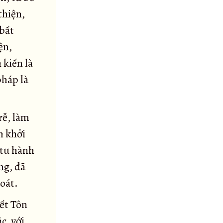
thiện,
 bất
ện,
 kiến là
pháp là
rễ, làm
h khởi
 tu hành
ng, đã
hoát.
ết Tôn
c, với