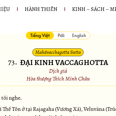
HIỆU
HÀNH THIỀN
KINH – SÁCH – M
Tiếng Việt
Pāli
English
Mahāvacchagotta Sutta
73
.
ĐẠI KINH VACCAGHOTTA
Dịch giả
Hòa thượng Thích Minh Châu
 tôi nghe.
i Thế Tôn ở tại Rajagaha (Vương Xá), Veluvàna (Trú