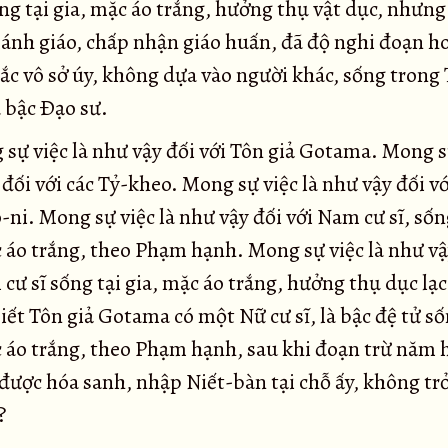
ng tại gia, mặc áo trắng, hưởng thụ vật dục, nhưng
ánh giáo, chấp nhận giáo huấn, đã độ nghi đoạn ho
ắc vô sở úy, không dựa vào người khác, sống trong
 bậc Ðạo sư.
sự việc là như vậy đối với Tôn giả Gotama. Mong sự
đối với các Tỷ-kheo. Mong sự việc là như vậy đối vớ
ni. Mong sự việc là như vậy đối với Nam cư sĩ, sốn
c áo trắng, theo Phạm hạnh. Mong sự việc là như vậ
cư sĩ sống tại gia, mặc áo trắng, hưởng thụ dục lạ
ết Tôn giả Gotama có một Nữ cư sĩ, là bậc đệ tử số
c áo trắng, theo Phạm hạnh, sau khi đoạn trừ năm 
 được hóa sanh, nhập Niết-bàn tại chỗ ấy, không trở
?