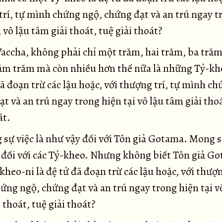
trí, tự mình chứng ngộ, chứng đạt và an trú ngay t
, vô lậu tâm giải thoát, tuệ giải thoát?
accha, không phải chỉ một trăm, hai trăm, ba trăm
ăm trăm mà còn nhiều hơn thế nữa là những Tỷ-kh
ã đoạn trừ các lậu hoặc, với thượng trí, tự mình c
t và an trú ngay trong hiện tại vô lậu tâm giải thoá
át.
sự việc là như vậy đối với Tôn giả Gotama. Mong sự
 đối với các Tỷ-kheo. Nhưng không biết Tôn giả G
heo-ni là đệ tử đã đoạn trừ các lậu hoặc, với thượn
ng ngộ, chứng đạt và an trú ngay trong hiện tại v
 thoát, tuệ giải thoát?