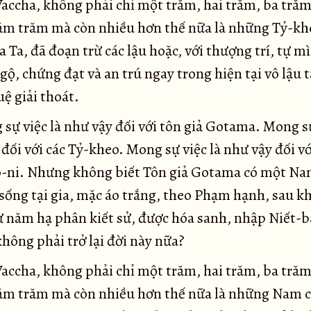
accha, không phải chỉ một trăm, hai trăm, ba trăm
ăm trăm mà còn nhiều hơn thế nữa là những Tỷ-kh
a Ta, đã đoạn trừ các lậu hoặc, với thượng trí, tự m
ộ, chứng đạt và an trú ngay trong hiện tại vô lậu 
uệ giải thoát.
sự việc là như vậy đối với tôn giả Gotama. Mong sự
đối với các Tỷ-kheo. Mong sự việc là như vậy đối vớ
-ni. Nhưng không biết Tôn giả Gotama có một Nam
 sống tại gia, mặc áo trắng, theo Phạm hạnh, sau kh
ừ năm hạ phân kiết sử, được hóa sanh, nhập Niết-b
không phải trở lại đời này nữa?
accha, không phải chỉ một trăm, hai trăm, ba trăm
ăm trăm mà còn nhiều hơn thế nữa là những Nam cư