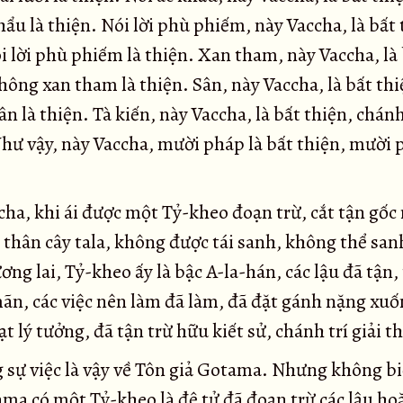
hẩu là thiện. Nói lời phù phiếm, này Vaccha, là bất 
i lời phù phiếm là thiện. Xan tham, này Vaccha, là
hông xan tham là thiện. Sân, này Vaccha, là bất thi
n là thiện. Tà kiến, này Vaccha, là bất thiện, chánh
Như vậy, này Vaccha, mười pháp là bất thiện, mười 
ha, khi ái được một Tỷ-kheo đoạn trừ, cắt tận gốc 
 thân cây tala, không được tái sanh, không thể san
ơng lai, Tỷ-kheo ấy là bậc A-la-hán, các lậu đã tận,
ãn, các việc nên làm đã làm, đã đặt gánh nặng xuố
t lý tưởng, đã tận trừ hữu kiết sử, chánh trí giải t
sự việc là vậy về Tôn giả Gotama. Nhưng không bi
ma có một Tỷ-kheo là đệ tử đã đoạn trừ các lậu hoặ