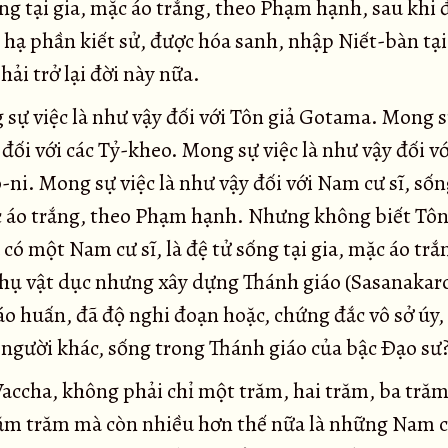
ng tại gia, mặc áo trắng, theo Phạm hạnh, sau khi
hạ phần kiết sử, được hóa sanh, nhập Niết-bàn tại
ải trở lại đời này nữa.
sự việc là như vậy đối với Tôn giả Gotama. Mong sự
)
đối với các Tỷ-kheo. Mong sự việc là như vậy đối vớ
ni. Mong sự việc là như vậy đối với Nam cư sĩ, sốn
c áo trắng, theo Phạm hạnh. Nhưng không biết Tôn
ó một Nam cư sĩ, là đệ tử sống tại gia, mặc áo trắn
hụ vật dục nhưng xây dựng Thánh giáo (Sasanakaro
áo huấn, đã độ nghi đoạn hoặc, chứng đắc vô sở úy
 người khác, sống trong Thánh giáo của bậc Ðạo sư
accha, không phải chỉ một trăm, hai trăm, ba trăm
ăm trăm mà còn nhiều hơn thế nữa là những Nam cư