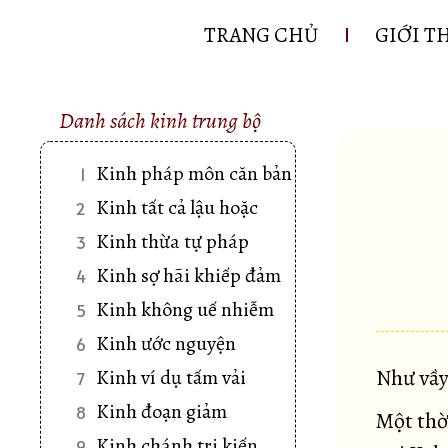
TRANG CHỦ
GIỚI T
Danh sách kinh trung bộ
Kinh pháp môn căn bản
1
Kinh tất cả lậu hoặc
2
Kinh thừa tự pháp
3
Kinh sợ hãi khiếp đảm
4
Kinh không uế nhiễm
5
Kinh ước nguyện
6
Như vầy
Kinh ví dụ tấm vải
7
Kinh đoạn giảm
8
Một thờ
Kinh chánh tri kiến
9