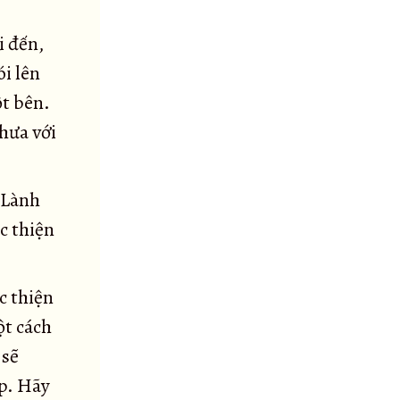
i đến,
ói lên
t bên.
hưa với
 Lành
c thiện
c thiện
ột cách
 sẽ
áp. Hãy