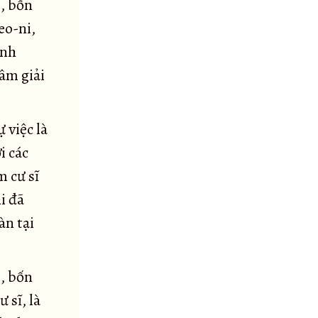
, bốn
eo-ni,
ình
tâm giải
 việc là
i các
 cư sĩ
i đã
àn tại
, bốn
 sĩ, là