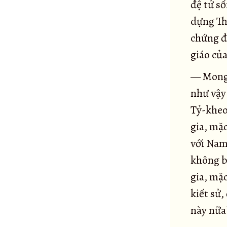
đệ tử số
Kinh Pháp trang nghiêm
89
dựng Th
Kinh Kaṇṇakatthala
90
chứng đ
Kinh Brahmāyu
91
giáo của
Kinh Sela
92
— Mong 
Kinh Assalāyana
93
như vậy 
Kinh Ghoṭamukha
94
Tỷ-kheo-
Kinh Caṅkī
95
gia, mặ
Kinh Esukārī
96
với Nam 
Kinh Dhanañjāni
97
không bi
Kinh Vāseṭṭha
98
gia, mặ
Kinh Subha
99
kiết sử,
Kinh Saṅgārava
100
này nữa
Kinh Devadaha
101