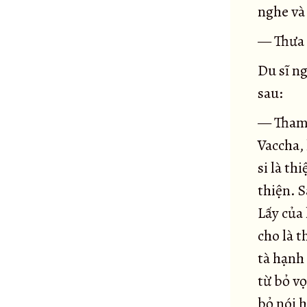
nghe và 
Kinh Gò mối
23
— Thưa 
Kinh Trạm xe
24
Kinh Bẫy mồi
25
Du sĩ n
Kinh Thánh cầu
26
sau:
Tiểu kinh Ví dụ dấu chân voi
27
— Tham, 
Đại kinh Ví dụ dấu chân voi
28
Vaccha, 
Đại kinh Ví dụ Lõi cây
29
si là th
Tiểu kinh Ví dụ lõi cây
30
thiện. S
Tiểu kinh Rừng sừng bò
31
Lấy của 
Đại kinh Rừng sừng bò
32
cho là t
Đại kinh Người chăn bò
33
tà hạnh 
Tiểu kinh Người chăn bò
34
từ bỏ vọ
Tiểu kinh Saccaka
35
bỏ nói h