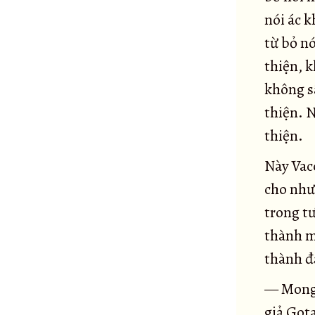
Đại kinh Saccaka
36
nói ác k
Tiểu kinh Đoạn tận ái
37
từ bỏ nó
Đại kinh Đoạn tận ái
38
thiện, k
Đại kinh Xóm ngựa
39
không sâ
Tiểu kinh Xóm ngựa
40
thiện. 
Kinh Sāleyyakā
thiện.
41
Kinh verañjakā
42
Này Vacc
Đại kinh Phương quảng
43
cho như
Tiểu kinh Phương quảng
44
trong tư
Tiểu kinh Pháp hành
45
thành m
Đại kinh Pháp hành
46
thành đạ
Kinh Tư sát
47
— Mong 
Kinh Kosambiya
48
giả Gota