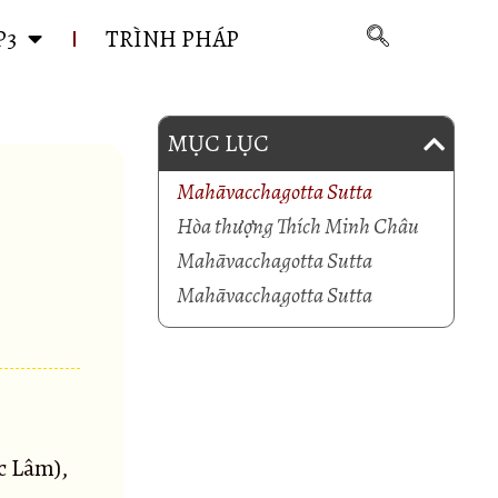
P3
TRÌNH PHÁP
MỤC LỤC
Mahāvacchagotta Sutta
Hòa thượng Thích Minh Châu
Mahāvacchagotta Sutta
Mahāvacchagotta Sutta
c Lâm),