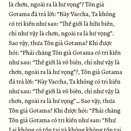
là chơn, ngoài ra là hư vọng”? Tôn giả
Gotama đã trả lời: “Này Vaccha, Ta không
có tri kiến như sau: “Thế giới là hữu biên,
chỉ như vậy là chơn, ngoài ra là hư vọng”.
Sao vậy, thưa Tôn giả Gotama? Khi được
hỏi: “Phải chăng Tôn giả Gotama có tri kiến
như sau: “Thế giới là vô biên, chỉ như vậy là
chơn, ngoài ra là hư vọng”?, Tôn giả Gotama
đã trả lời: “Này Vaccha, Ta không có tri kiến
như sau: “Thế giới là vô biên, chỉ như vậy là
chơn, ngoài ra là hư vọng”… Sao vậy, thưa
Tôn giả Gotama? Khi được hỏi: “Phải chăng
Tôn giả Gotama có tri kiến như sau: “Như
Lai không có tồn tại và không không tồn tại