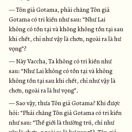
— Tôn giả Gotama, phải chăng Tôn giả
Gotama có tri kiến như sau: “Như Lai
không có tồn tại và không không tồn tại sau
khi chết, chỉ như vậy là chơn, ngoài ra là hư
vọng”?
— Này Vaccha, Ta không có tri kiến như
sau: “Như Lai không có tồn tại và không
không tồn tại sau khi chết, chỉ như vậy là
chơn, ngoài ra là hư vọng”.
— Sao vậy, thưa Tôn giả Gotama? Khi được
hỏi: “Phải chăng Tôn giả Gotama có tri kiến
như sau: “Thế giới là thường trú, chỉ như