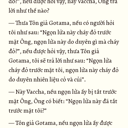
đỏ?”, nếu được hỏi vậy, này Vaccha, Ông trả
lời như thế nào?
— Thưa Tôn giả Gotama, nếu có người hỏi
tôi như sau: “Ngọn lửa này cháy đỏ trước
mặt Ông, ngọn lửa này do duyên gì mà cháy
đỏ?”, nếu được hỏi vậy, thưa Tôn giả
Gotama, tôi sẽ trả lời như sau: “Ngọn lửa
cháy đỏ trước mặt tôi, ngọn lửa này cháy đỏ
do duyên nhiên liệu cỏ và củi”.
— Này Vaccha, nếu ngọn lửa ấy bị tắt trước
mặt Ông, Ông có biết: “Ngọn lửa này đã tắt
trước mặt tôi?”
— Tôn giả Gotama, nếu ngọn lửa ấy được