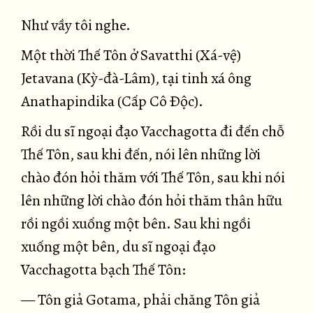
Như vầy tôi nghe.
Một thời Thế Tôn ở Savatthi (Xá-vệ)
Jetavana (Kỳ-đà-Lâm), tại tinh xá ông
Anathapindika (Cấp Cô Ðộc).
Rồi du sĩ ngoại đạo Vacchagotta đi đến chỗ
Thế Tôn, sau khi đến, nói lên những lời
chào đón hỏi thăm với Thế Tôn, sau khi nói
lên những lời chào đón hỏi thăm thân hữu
rồi ngồi xuống một bên. Sau khi ngồi
xuống một bên, du sĩ ngoại đạo
Vacchagotta bạch Thế Tôn:
— Tôn giả Gotama, phải chăng Tôn giả