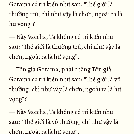
Gotama có tri kiến như sau: “Thế giới là
thường trú, chỉ như vậy là chơn, ngoài ra là
hư vọng”?
— Này Vaccha, Ta không có tri kiến như
sau: “Thế giới là thường trú, chỉ như vậy là
chơn, ngoài ra là hư vọng”.
— Tôn giả Gotama, phải chăng Tôn giả
Gotama có tri kiến như sau: “Thế giới là vô
thường, chỉ như vậy là chơn, ngoài ra là hư
vọng”?
— Này Vaccha, Ta không có tri kiến như
sau: “Thế giới là vô thường, chỉ như vậy là
chơn, ngoài ra là hư vọng”.