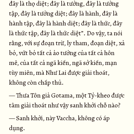
đây là thọ diệt; đây là tưởng, đây là tưởng
tập, đây là tưởng diệt; đây là hành, đây là
hành tập, đây là hành diệt; đây là thức, đây
là thức tập, đây là thức diệt”. Do vậy, ta nói
rằng, với sự đoạn trừ, ly tham, đoạn diệt, xả
bỏ, vứt bỏ tất cả ảo tưởng của tất cả hôn
mê, của tất cả ngã kiến, ngã sở kiến, mạn
tùy miên, mà Như Lai được giải thoát,
không còn chấp thủ.
— Thưa Tôn giả Gotama, một Tỷ-kheo được
tâm giải thoát như vậy sanh khởi chỗ nào?
— Sanh khởi, này Vaccha, không có áp
dụng.