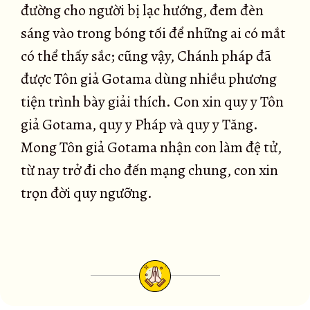
đường cho người bị lạc hướng, đem đèn
sáng vào trong bóng tối để những ai có mắt
có thể thấy sắc; cũng vậy, Chánh pháp đã
được Tôn giả Gotama dùng nhiều phương
tiện trình bày giải thích. Con xin quy y Tôn
giả Gotama, quy y Pháp và quy y Tăng.
Mong Tôn giả Gotama nhận con làm đệ tử,
từ nay trở đi cho đến mạng chung, con xin
trọn đời quy ngưỡng.