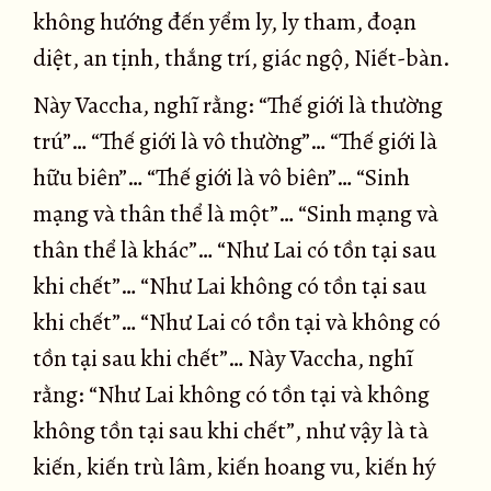
không hướng đến yểm ly, ly tham, đoạn
diệt, an tịnh, thắng trí, giác ngộ, Niết-bàn.
Này Vaccha, nghĩ rằng: “Thế giới là thường
trú”… “Thế giới là vô thường”… “Thế giới là
hữu biên”… “Thế giới là vô biên”… “Sinh
mạng và thân thể là một”… “Sinh mạng và
thân thể là khác”… “Như Lai có tồn tại sau
khi chết”… “Như Lai không có tồn tại sau
khi chết”… “Như Lai có tồn tại và không có
tồn tại sau khi chết”… Này Vaccha, nghĩ
rằng: “Như Lai không có tồn tại và không
không tồn tại sau khi chết”, như vậy là tà
kiến, kiến trù lâm, kiến hoang vu, kiến hý