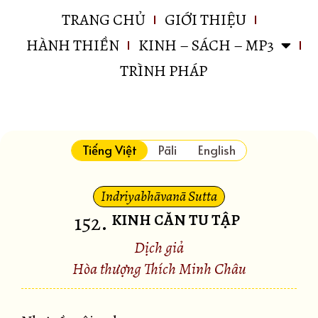
TRANG CHỦ
GIỚI THIỆU
HÀNH THIỀN
KINH – SÁCH – MP3
TRÌNH PHÁP
Tiếng Việt
Pāli
English
Indriyabhāvanā Sutta
152
.
KINH CĂN TU TẬP
Dịch giả
Hòa thượng Thích Minh Châu