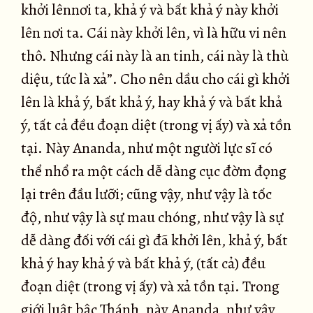
khởi lênnơi ta, khả ý và bất khả ý này khởi
lên nơi ta. Cái này khởi lên, vì là hữu vi nên
thô. Nhưng cái này là an tinh, cái này là thù
diệu, tức là xả”. Cho nên dầu cho cái gì khởi
lên là khả ý, bất khả ý, hay khả ý và bất khả
ý, tất cả đều đoạn diệt (trong vị ấy) và xả tồn
tại. Này Ananda, như một người lực sĩ có
thể nhổ ra một cách dễ dàng cục đờm đọng
lại trên đầu lưỡi; cũng vậy, như vậy là tốc
độ, như vậy là sự mau chóng, như vậy là sự
dễ dàng đối với cái gì đã khởi lên, khả ý, bất
khả ý hay khả ý và bất khả ý, (tất cả) đều
đoạn diệt (trong vị ấy) và xả tồn tại. Trong
giới luật bậc Thánh, này Ananda, như vậy