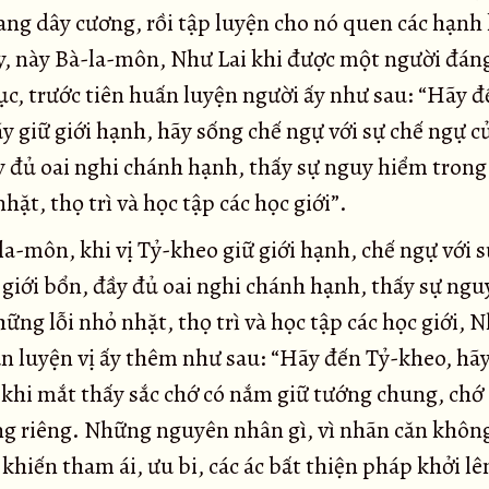
ng dây cương, rồi tập luyện cho nó quen các hạnh 
y, này Bà-la-môn, Như Lai khi được một người đán
ục, trước tiên huấn luyện người ấy như sau: “Hãy đ
y giữ giới hạnh, hãy sống chế ngự với sự chế ngự củ
y đủ oai nghi chánh hạnh, thấy sự nguy hiểm tron
nhặt, thọ trì và học tập các học giới”.
a-môn, khi vị Tỷ-kheo giữ giới hạnh, chế ngự với s
 giới bổn, đầy đủ oai nghi chánh hạnh, thấy sự ng
ững lỗi nhỏ nhặt, thọ trì và học tập các học giới, N
n luyện vị ấy thêm như sau: “Hãy đến Tỷ-kheo, hãy
, khi mắt thấy sắc chớ có nắm giữ tướng chung, chớ
ng riêng. Những nguyên nhân gì, vì nhãn căn khôn
khiến tham ái, ưu bi, các ác bất thiện pháp khởi lên