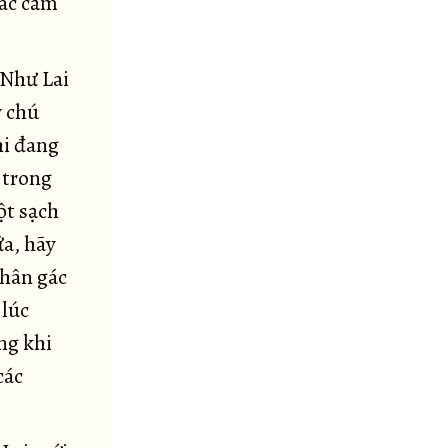
các cảm
 Như Lai
y chú
hi đang
 trong
ột sạch
ữa, hãy
chân gác
 lúc
ng khi
các