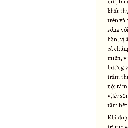
núi, han
Kinh Pháp trang nghiêm
89
khất thự
Kinh Kaṇṇakatthala
90
trên và 
Kinh Brahmāyu
91
sống với
Kinh Sela
92
hận, vị
Kinh Assalāyana
93
cả chún
Kinh Ghoṭamukha
miên, v
94
Kinh Caṅkī
hướng v
95
Kinh Esukārī
trầm thụ
96
nội tâm 
Kinh Dhanañjāni
97
vị ấy số
Kinh Vāseṭṭha
98
tâm hết 
Kinh Subha
99
Kinh Saṅgārava
100
Khi đoạ
Kinh Devadaha
101
trí tuệ 