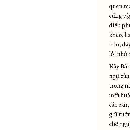
Đại kinh Saccaka
quen ma
36
cũng vậ
Tiểu kinh Đoạn tận ái
37
điều ph
Đại kinh Đoạn tận ái
38
kheo, hã
Đại kinh Xóm ngựa
39
bổn, đầ
Tiểu kinh Xóm ngựa
40
lỗi nhỏ 
Kinh Sāleyyakā
41
Kinh verañjakā
42
Này Bà-l
Đại kinh Phương quảng
43
ngự của
Tiểu kinh Phương quảng
trong nh
44
Tiểu kinh Pháp hành
mới huấ
45
Đại kinh Pháp hành
các căn
46
giữ tướ
Kinh Tư sát
47
chế ngự 
Kinh Kosambiya
48