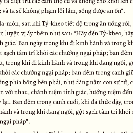
 ta diệt trừ các cảm thọ cũ và không cho khởi lên 
 và ta sẽ không phạm lỗi lầm, sống được an ổn”.
la-môn, sau khi Tỷ-kheo tiết độ trong ăn uống rồi,
n luyện vị ấy thêm như sau: “Hãy đến Tỷ-kheo, hã
h giác! Ban ngày trong khi đi kinh hành và trong k
ột sạch tâm trí khỏi các chướng ngại pháp; ban đêm
, trong khi đi kinh hành và trong khi đang ngồi, g
 khỏi các chướng ngại pháp; ban đêm trong canh gi
ng phía hông bên phải, như dáng nằm con sư tử, 
ân với nhau, chánh niệm tỉnh giác, hướng niệm đến
 lại. Ban đêm trong canh cuối, khi đã thức dậy, tro
hành và trong khi đang ngồi, gột sạch tâm trí khỏi 
ngại pháp”.