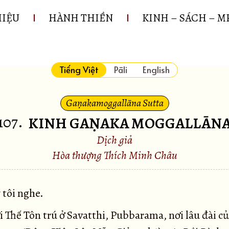
HIỆU
HÀNH THIỀN
KINH – SÁCH – M
Tiếng Việt
Pāli
English
Gaṇakamoggallāna Sutta
107
.
KINH GAṆAKA MOGGALLĀN
Dịch giả
Hòa thượng Thích Minh Châu
 tôi nghe.
 Thế Tôn trú ở Savatthi, Pubbarama, nơi lâu đài c