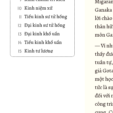
Migaram
Kinh niệm xứ
10
Ganaka 
Tiểu kinh sư tử hống
11
lời chào
Đại kinh sư tử hống
12
thân hữ
Đại kinh khổ uẩn
13
môn Gan
Tiểu kinh khổ uẩn
14
— Ví nh
Kinh tư lượng
15
thấy đư
Kinh Tâm hoang vu
16
tuần tự,
Kinh Khu rừng
17
giả Got
Kinh Mật hoàn
18
một học 
Kinh Song tầm
19
tức là s
Kinh An trú tầm
20
đối với
Kinh Ví dụ cái cưa
21
công trì
Kinh Ví dụ con rắn
22
cung. C