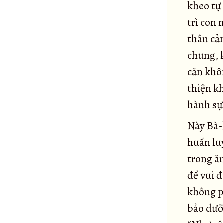
kheo tự
Kinh Phạm Thiên cầu thỉnh
49
trì con
Kinh Hàng ma
50
thân cả
Kinh Kandaraka
51
chung, 
Kinh Bát thành
52
căn khôn
Kinh Hữu học
53
thiện kh
Kinh Potaliya
54
hành sự 
Kinh Jivaka
55
Kinh Ưu-ba-ly
Này Bà-l
56
huấn lu
Kinh Hạnh con chó
57
trong ă
Kinh Vương tử Vô Úy
58
để vui 
Kinh Nhiều cảm thọ
59
không p
Kinh Không gì chuyển hướng
60
bảo dưỡn
Kinh Giáo giới La-hầu-la ở rừng Ambala
61