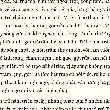
g đá, bãi tha ma, lùm cây, ngoài trời, đống rơm. Sa
c về và ăn xong, vị ấy ngồi kiết-già, lưng thẳng tại
an trú chánh niệm trước mặt. Vị ấy từ bỏ tham ái ở 
 tâm thoát ly tham ái, gột rửa tâm hết tham ái. Từ
 ấy sống với tâm không sân hận, lòng từ mẫn thương
g hữu tình, gột rửa tâm hết sân hận. Từ bỏ hôn tr
ị ấy sống thoát ly hôn trầm thụy miên, với tâm tưở
ề ánh sáng, chánh niệm tỉnh giác, gột rửa tâm hết
y miên; từ bỏ trạo cử hối tiếc, vị ấy sống không trạ
trầm lặng, gột rửa tâm hết trạo cử hối tiếc; từ bỏ 
ng thoát khỏi nghi ngờ, không phân vân lưỡng lự, g
nghi ngờ đối với các thiện pháp.
n trừ năm triền cái ấy, những pháp làm ô nhiễm tâ
yếu ớt, vị ấy ly dục, ly bất thiện pháp chứng và trú 