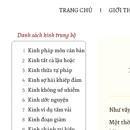
TRANG CHỦ
GIỚI T
Danh sách kinh trung bộ
Kinh pháp môn căn bản
1
Kinh tất cả lậu hoặc
2
Kinh thừa tự pháp
3
Kinh sợ hãi khiếp đảm
4
Kinh không uế nhiễm
5
Kinh ước nguyện
6
Như vầy
Kinh ví dụ tấm vải
7
Kinh đoạn giảm
8
Một thời
Kinh chánh tri kiến
9