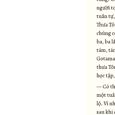
Kinh Gò mối
23
người t
Kinh Trạm xe
tuần tự,
24
Kinh Bẫy mồi
Thưa Tôn
25
Kinh Thánh cầu
chúng co
26
ba, ba l
Tiểu kinh Ví dụ dấu chân voi
27
tám, tám
Đại kinh Ví dụ dấu chân voi
28
Gotama,
Đại kinh Ví dụ Lõi cây
29
thưa Tô
Tiểu kinh Ví dụ lõi cây
30
học tập,
Tiểu kinh Rừng sừng bò
31
Đại kinh Rừng sừng bò
32
— Có th
Đại kinh Người chăn bò
33
một tuần
Tiểu kinh Người chăn bò
lộ. Ví 
34
Tiểu kinh Saccaka
sau khi 
35