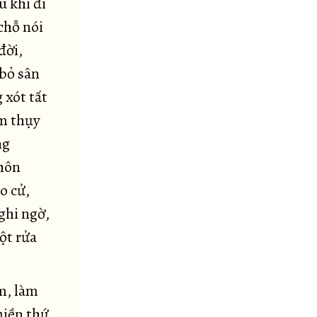
u khi đi
 chỗ nói
đời,
 bỏ sân
 xót tất
ầm thụy
ng
 hôn
o cử,
nghi ngờ,
ột rửa
m, làm
Thiền thứ