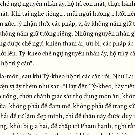
 chế ngự nguyên nhân ấy, hộ trì con mắt, thực hành
 mắt. Khi tai nghe tiếng…. mũi ngửi hương… lưỡi nế
m xúc… ý nhận thức các pháp, vị ấy không nắm giữ
không nắm giữ tướng riêng. Những nguyên nhân gì,
g được chế ngự, khiến tham ái, ưu bi, các pháp ác
ởi lên, Tỷ-kheo chế ngự nguyên nhân ấy, hộ trì ý c
hộ trì ý căn”.
a-môn, sau khi Tỷ-kheo hộ trì các căn rồi, Như Lai
yện vị ấy thêm như sau: “Hãy đến Tỷ-kheo, hãy tiết
n uống, chơn chánh giác sát thọ dụng món ăn, khô
đùa, không phải để đam mê, không phải để trang sứ
hải để tự làm đẹp mình, chỉ để thân này được duy t
g, khỏi bị gia hại, để chấp trì Phạm hạnh, nghĩ rằ