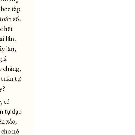
 học tập
 toán số.
c hết
i lần,
ảy lần,
giả
y chăng,
 tuần tự
y?
, có
ần tự đạo
ện xảo,
p cho nó