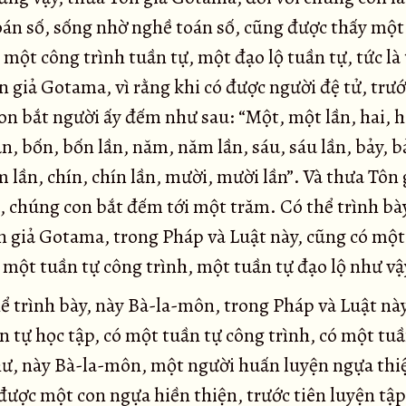
oán số, sống nhờ nghề toán số, cũng được thấy một
 một công trình tuần tự, một đạo lộ tuần tự, tức là
 giả Gotama, vì rằng khi có được người đệ tử, trướ
n bắt người ấy đếm như sau: “Một, một lần, hai, ha
ần, bốn, bốn lần, năm, năm lần, sáu, sáu lần, bảy, b
 lần, chín, chín lần, mười, mười lần”. Và thưa Tôn 
 chúng con bắt đếm tới một trăm. Có thể trình bà
n giả Gotama, trong Pháp và Luật này, cũng có một
 một tuần tự công trình, một tuần tự đạo lộ như vậ
ể trình bày, này Bà-la-môn, trong Pháp và Luật này
 tự học tập, có một tuần tự công trình, có một tu
như, này Bà-la-môn, một người huấn luyện ngựa thi
được một con ngựa hiền thiện, trước tiên luyện tậ