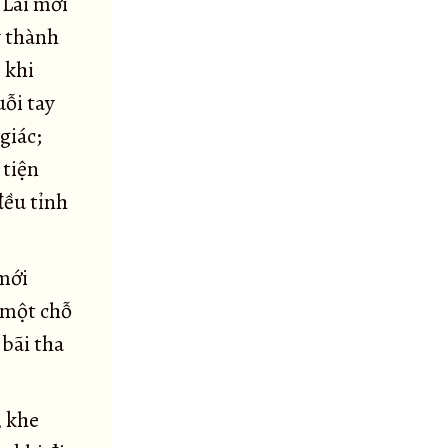
 Lai mới
y thành
; khi
uỗi tay
giác;
 tiện
đều tỉnh
 mới
 một chỗ
 bãi tha
, khe