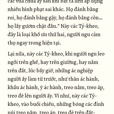
các vua chúa ấy sau khi bắt ta liền áp dụng
nhiều hình phạt sai khác. Họ đánh bằng
roi, họ đánh bằng gậy, họ đánh bằng côn…
họ lấy gươm chặt đầu.” Này các Tỷ-kheo,
đây là loại khổ ưu thứ hai, người ngu cảm
thọ ngay trong hiện tại.
Lại nữa, này các Tỷ-kheo, khi người ngu leo
ngồi trên ghế, hay trên giường, hay nằm
trên đất, lúc bấy giờ, những ác nghiệp
người ấy làm từ trước, như thân ác hành,
khẩu ác hành, ý ác hành, treo nằm, treo áp,
treo đè lên người ấy. Ví như, này các Tỷ-
kheo, vào buổi chiều, những bóng các đỉnh
núi treo nằm, treo áp, treo đè trên đất;