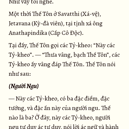
Như vầy tôi nghe.
Một thời Thế Tôn ở Savatthi (Xá-vệ),
Jetavana (Kỳ-đà viên), tại tịnh xá ông
Anathapindika (Cấp Cô Ðộc).
Tại đấy, Thế Tôn gọi các Tỷ-kheo: “Này các
Tỷ-kheo”. — “Thưa vâng, bạch Thế Tôn”, các
Tỷ-kheo ấy vâng đáp Thế Tôn. Thế Tôn nói
như sau:
(Người Ngu)
— Này các Tỷ-kheo, có ba đặc điểm, đặc
tướng, và đặc ấn này của người ngu. Thế
nào là ba? Ở đây, này các Tỷ-kheo, người
ngu tư duy ác tư duy, nói lời ác ngữ và hành