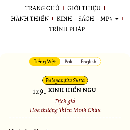
TRANG CHỦ
GIỚI THIỆU
HÀNH THIỀN
KINH – SÁCH – MP3
TRÌNH PHÁP
Tiếng Việt
Pāli
English
Bālapaṇḍita Sutta
129
.
KINH HIỀN NGU
Dịch giả
Hòa thượng Thích Minh Châu