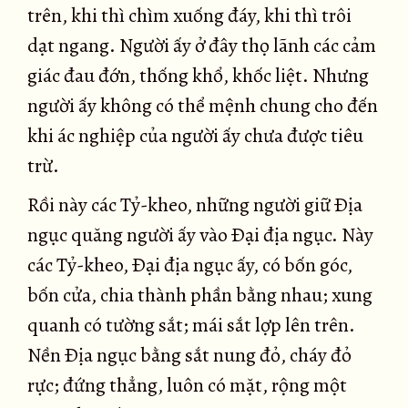
trên, khi thì chìm xuống đáy, khi thì trôi
dạt ngang. Người ấy ở đây thọ lãnh các cảm
giác đau đớn, thống khổ, khốc liệt. Nhưng
người ấy không có thể mệnh chung cho đến
khi ác nghiệp của người ấy chưa được tiêu
trừ.
Rồi này các Tỷ-kheo, những người giữ Ðịa
ngục quăng người ấy vào Ðại địa ngục. Này
các Tỷ-kheo, Ðại địa ngục ấy, có bốn góc,
bốn cửa, chia thành phần bằng nhau; xung
quanh có tường sắt; mái sắt lợp lên trên.
Nền Ðịa ngục bằng sắt nung đỏ, cháy đỏ
rực; đứng thẳng, luôn có mặt, rộng một