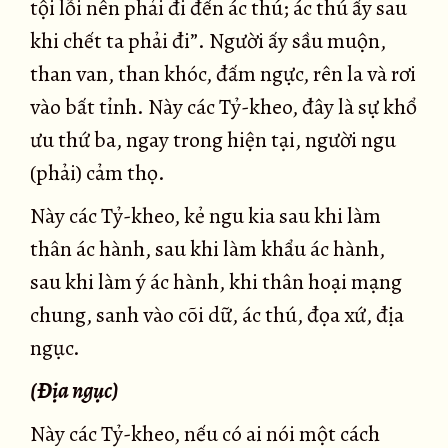
tội lỗi nên phải đi đến ác thú; ác thú ấy sau
khi chết ta phải đi”. Người ấy sầu muộn,
than van, than khóc, đấm ngực, rên la và rơi
vào bất tỉnh. Này các Tỷ-kheo, đây là sự khổ
ưu thứ ba, ngay trong hiện tại, người ngu
(phải) cảm thọ.
Này các Tỷ-kheo, kẻ ngu kia sau khi làm
thân ác hành, sau khi làm khẩu ác hành,
sau khi làm ý ác hành, khi thân hoại mạng
chung, sanh vào cõi dữ, ác thú, đọa xứ, địa
ngục.
(Ðịa ngục)
Này các Tỷ-kheo, nếu có ai nói một cách