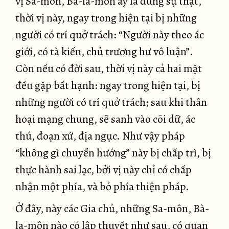
vị Sa-môn, Bà-la-môn ấy là đúng sự thật,
thời vị này, ngay trong hiện tại bị những
người có trí quở trách: “Người này theo ác
giới, có tà kiến, chủ trương hư vô luận”.
Còn nếu có đời sau, thời vị này cả hai mặt
đều gặp bất hạnh: ngay trong hiện tại, bị
những người có trí quở trách; sau khi thân
hoại mạng chung, sẽ sanh vào cõi dữ, ác
thú, đoạn xứ, địa ngục. Như vậy pháp
“không gì chuyển hướng” này bị chấp trì, bị
thực hành sai lạc, bởi vị này chỉ có chấp
nhận một phía, và bỏ phía thiện pháp.
Ở đây, này các Gia chủ, những Sa-môn, Bà-
la-môn nào có lập thuyết như sau, có quan