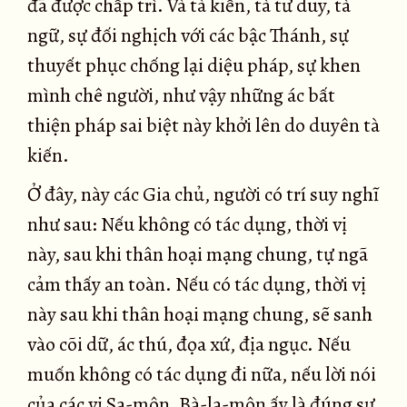
đã được chấp trì. Và tà kiến, tà tư duy, tà
ngữ, sự đối nghịch với các bậc Thánh, sự
thuyết phục chống lại diệu pháp, sự khen
mình chê người, như vậy những ác bất
thiện pháp sai biệt này khởi lên do duyên tà
kiến.
Ở đây, này các Gia chủ, người có trí suy nghĩ
như sau: Nếu không có tác dụng, thời vị
này, sau khi thân hoại mạng chung, tự ngã
cảm thấy an toàn. Nếu có tác dụng, thời vị
này sau khi thân hoại mạng chung, sẽ sanh
vào cõi dữ, ác thú, đọa xứ, địa ngục. Nếu
muốn không có tác dụng đi nữa, nếu lời nói
của các vị Sa-môn, Bà-la-môn ấy là đúng sự