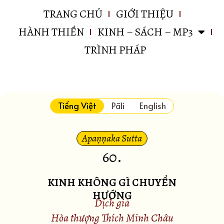
TRANG CHỦ
GIỚI THIỆU
HÀNH THIỀN
KINH – SÁCH – MP3
TRÌNH PHÁP
Tiếng Việt
Pāli
English
Apaṇṇaka Sutta
60
.
KINH KHÔNG GÌ CHUYỂN
HƯỚNG
Dịch giả
Hòa thượng Thích Minh Châu