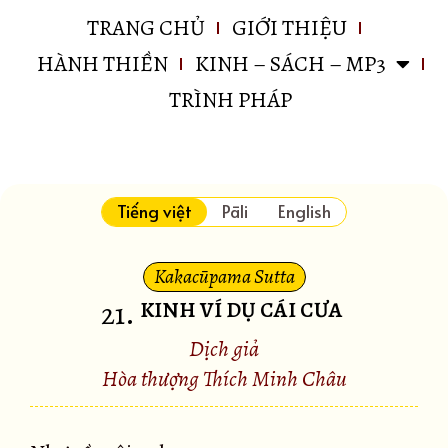
TRANG CHỦ
GIỚI THIỆU
HÀNH THIỀN
KINH – SÁCH – MP3
TRÌNH PHÁP
Tiếng việt
Pāli
English
Kakacūpama Sutta
21
.
KINH VÍ DỤ CÁI CƯA
Dịch giả
Hòa thượng Thích Minh Châu