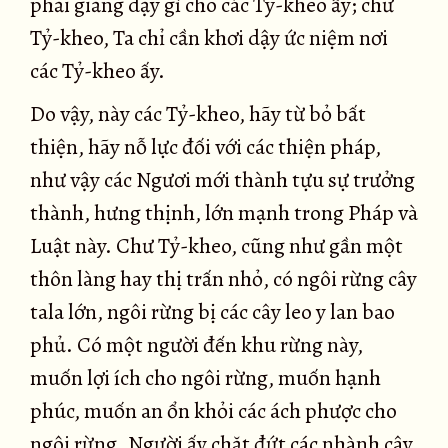
phải giảng dạy gì cho các Tỷ-kheo ấy; chư
Tỷ-kheo, Ta chỉ cần khơi dậy ức niệm nơi
các Tỷ-kheo ấy.
Do vậy, này các Tỷ-kheo, hãy từ bỏ bất
thiện, hãy nỗ lực đối với các thiện pháp,
như vậy các Ngươi mới thành tựu sự trưởng
thành, hưng thịnh, lớn mạnh trong Pháp và
Luật này. Chư Tỷ-kheo, cũng như gần một
thôn làng hay thị trấn nhỏ, có ngôi rừng cây
tala lớn, ngôi rừng bị các cây leo y lan bao
phủ. Có một người đến khu rừng này,
muốn lợi ích cho ngôi rừng, muốn hạnh
phúc, muốn an ổn khỏi các ách phược cho
ngôi rừng. Người ấy chặt đứt các nhành cây