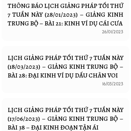
THÔNG BÁO LỊCH GIẢNG PHÁP TỐI THỨ
7 TUẦN NÀY (28/01/2023) – GIẢNG KINH
TRUNG BỘ – BÀI 21: KINH VÍ DỤ CÁI CƯA
26/01/2023
LỊCH GIẢNG PHÁP TỐI THỨ 7 TUẦN NÀY
(18/03/2023) – GIẢNG KINH TRUNG BỘ –
BÀI 28: ĐẠI KINH VÍ DỤ DẤU CHÂN VOI
16/03/2023
LỊCH GIẢNG PHÁP TỐI THỨ 7 TUẦN NÀY
(17/06/2023) – GIẢNG KINH TRUNG BỘ –
BÀI 38 – ĐẠI KINH ĐOẠN TẬN ÁI