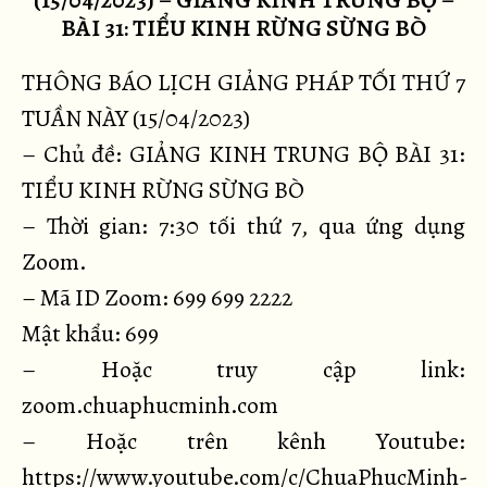
(15/04/2023) – GIẢNG KINH TRUNG BỘ –
BÀI 31: TIỂU KINH RỪNG SỪNG BÒ
THÔNG BÁO LỊCH GIẢNG PHÁP TỐI THỨ 7
TUẦN NÀY (15/04/2023)
– Chủ đề: GIẢNG KINH TRUNG BỘ BÀI 31:
TIỂU KINH RỪNG SỪNG BÒ
– Thời gian: 7:30 tối thứ 7, qua ứng dụng
Zoom.
– Mã ID Zoom: 699 699 2222
Mật khẩu: 699
– Hoặc truy cập link:
zoom.chuaphucminh.com
– Hoặc trên kênh Youtube:
https://www.youtube.com/c/ChuaPhucMinh-