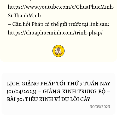
https://www.youtube.com/c/ChuaPhucMinh-
SuThanhMinh
– Câu hỏi Pháp có thể gửi trước tại link sau:
https://chuaphucminh.com/trinh-phap/
LỊCH GIẢNG PHÁP TỐI THỨ 7 TUẦN NÀY
(01/04/2023) – GIẢNG KINH TRUNG BỘ –
BÀI 30: TIỂU KINH VÍ DỤ LÕI CÂY
30/03/2023