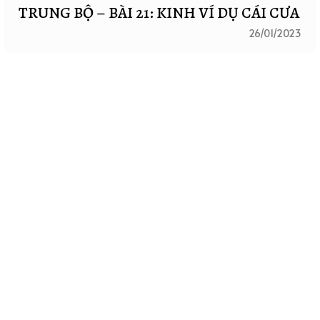
TRUNG BỘ – BÀI 21: KINH VÍ DỤ CÁI CƯA
26/01/2023
THÔNG BÁO LỊCH GIẢNG PHÁP TỐI THỨ
7 TUẦN NÀY (31/12/2022)
28/12/2022
Liên hệ:
Zalo:
0385.815.949
Facebook:
Chùa Phúc Minh
Youtube:
ChùaPhúcMinh-SưThanhMinh
Email:
chuaphucminhtheravada@gmail.com