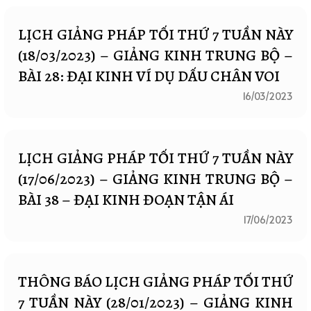
LỊCH GIẢNG PHÁP TỐI THỨ 7 TUẦN NÀY
(18/03/2023) – GIẢNG KINH TRUNG BỘ –
BÀI 28: ĐẠI KINH VÍ DỤ DẤU CHÂN VOI
16/03/2023
LỊCH GIẢNG PHÁP TỐI THỨ 7 TUẦN NÀY
(17/06/2023) – GIẢNG KINH TRUNG BỘ –
BÀI 38 – ĐẠI KINH ĐOẠN TẬN ÁI
17/06/2023
THÔNG BÁO LỊCH GIẢNG PHÁP TỐI THỨ
7 TUẦN NÀY (28/01/2023) – GIẢNG KINH