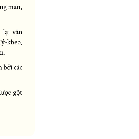
ung mãn,
 lại vận
Tỷ-kheo,
âm.
m bởi các
được gột