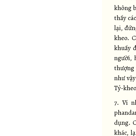
không b
thấy các
lại, đứ
kheo. C
khuấy đ
người, 
thượng 
như vậy 
Tỷ-khe
7. Ví n
phandan
dụng. C
khác, l