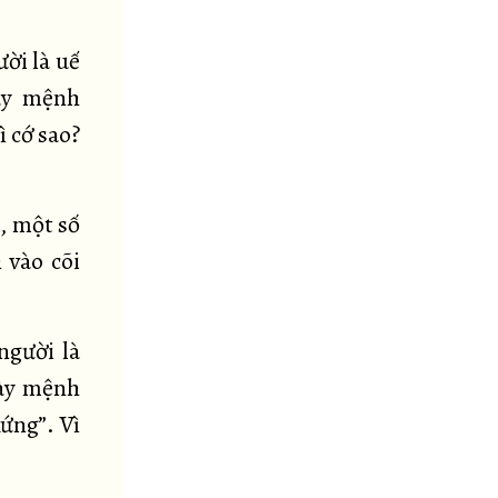
ười là uế
này mệnh
ì cớ sao?
, một số
 vào cõi
người là
này mệnh
ứng”. Vì