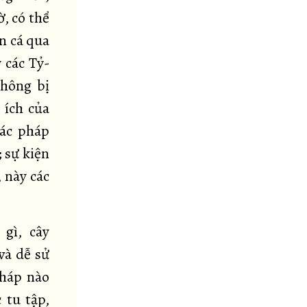
, có thể
àn cá qua
 các Tỷ-
không bị
 ích của
các pháp
 sự kiện
, này các
 gì, cây
và dễ sử
pháp nào
 tu tập,