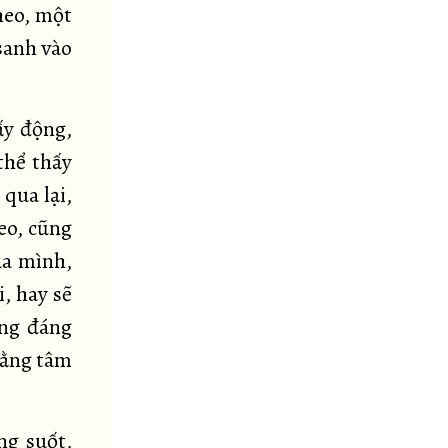
heo, một
 sanh vào
ấy động,
thể thấy
 qua lại,
eo, cũng
ủa mình,
i, hay sẽ
ứng đáng
 rằng tâm
ng suốt,