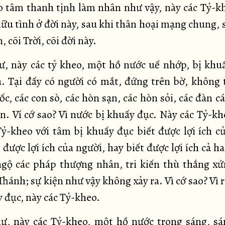
 tâm thanh tịnh làm nhân như vậy, này các Tỷ-k
hữu tình ở đời này, sau khi thân hoại mạng chung,
, cõi Trời, cõi đời này.
hư, này các tỷ kheo, một hồ nước uế nhớp, bị khu
. Tại đấy có người có mắt, đứng trên bờ, không 
ốc, các con sò, các hòn sạn, các hòn sỏi, các đàn cá
n. Ví cớ sao? Vì nước bị khuấy đục. Này các Tỷ-kh
 Tỷ-kheo với tâm bị khuấy đục biết được lợi ích c
 được lợi ích của người, hay biết được lợi ích cả ha
gộ các pháp thượng nhân, tri kiến thù thắng x
Thánh; sự kiện như vậy không xảy ra. Vì cớ sao? Vì
y đục, này các Tỷ-kheo.
hư, này các Tỷ-kheo, một hồ nước trong sáng, sá