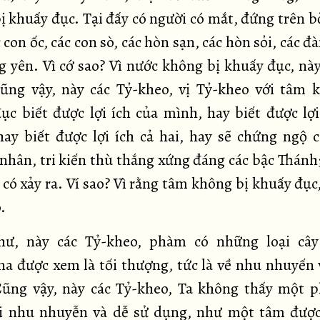
ị khuấy đục. Tại đấy có người có mắt, đứng trên bờ
 con ốc, các con sò, các hòn sạn, các hòn sỏi, các đ
ng yên. Vì cớ sao? Vì nước không bị khuấy đục, này
ũng vậy, này các Tỷ-kheo, vị Tỷ-kheo với tâm 
ục biết được lợi ích của mình, hay biết được lợi
hay biết được lợi ích cả hai, hay sẽ chứng ngộ 
nhân, tri kiến thù thắng xứng đáng các bậc Thánh;
có xảy ra. Ví sao? Vì rằng tâm không bị khuấy đục
o.
hư, này các Tỷ-kheo, phàm có những loại cây
a được xem là tối thượng, tức là về nhu nhuyến 
ũng vậy, này các Tỷ-kheo, Ta không thấy một 
ại nhu nhuyễn và dễ sử dụng, như một tâm được