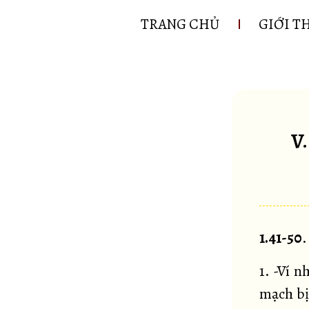
TRANG CHỦ
GIỚI T
V
1.41-50
.
1. -Ví n
mạch bị