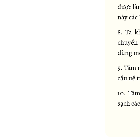
được là
này các
8. Ta k
chuyển 
dùng mộ
9. Tâm n
cấu uế t
10. Tâm
sạch các