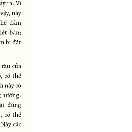
y ra. Vì
 vậy, này
 thể đâm
iết-bàn;
âm bị đặt
i râu của
, có thể
h này có
ng hướng.
đặt đúng
, có thể
 Này các