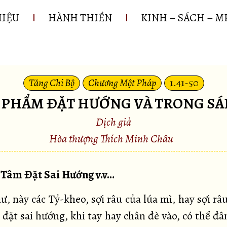
HIỆU
HÀNH THIỀN
KINH – SÁCH – M
Tăng Chi Bộ
Chương Một Pháp
1.41-50
. PHẨM ÐẶT HƯỚNG VÀ TRONG S
Dịch giả
Hòa thượng Thích Minh Châu
Tâm Ðặt Sai Hướng v.v…
hư, này các Tỷ-kheo, sợi râu của lúa mì, hay sợi râ
 đặt sai hướng, khi tay hay chân đè vào, có thể đ