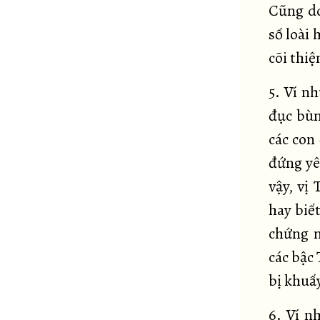
Cũng do
số loài 
cõi thiện
5. Ví n
đục bùn
các con 
đứng yê
vậy, vị
hay biết
chứng n
các bậc 
bị khuấ
6. Ví n