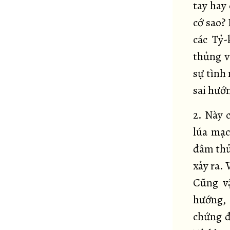
tay hay
cớ sao? 
các Tỷ-
thủng v
sự tình 
sai hướ
2. Này c
lúa mạc
đâm thủ
xảy ra. 
Cũng vậ
hướng, 
chứng đ