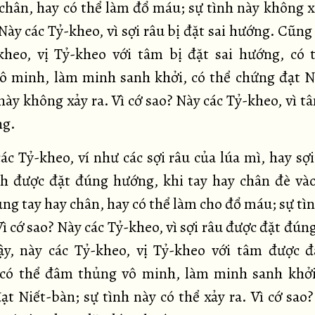
 chân, hay có thể làm đổ máu; sự tình này không xả
Này các Tỷ-kheo, vì sợi râu bị đặt sai hướng. Cũng
kheo, vị Tỷ-kheo với tâm bị đặt sai hướng, có
ô minh, làm minh sanh khởi, có thể chứng đạt N
này không xảy ra. Vì cớ sao? Này các Tỷ-kheo, vì t
ng.
ác Tỷ-kheo, ví như các sợi râu của lúa mì, hay sợ
h được đặt đúng hướng, khi tay hay chân đè vào
ng tay hay chân, hay có thể làm cho đổ máu; sự tìn
Vì cớ sao? Này các Tỷ-kheo, vì sợi râu được đặt đú
y, này các Tỷ-kheo, vị Tỷ-kheo với tâm được 
có thể đâm thủng vô minh, làm minh sanh khởi
ạt Niết-bàn; sự tình này có thể xảy ra. Vì cớ sao?