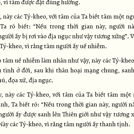
, vì tâm được đặt đúng hướng.
, này các Tỷ-kheo, với tâm của Ta biết tâm một ng
Ta rõ biết: “Nếu trong thời gian này, người 
gười ấy bị rơi vào địa ngục như vậy tương xứng”. V
 Tỷ-kheo, vì rằng tâm người ấy uế nhiễm.
 tâm uế nhiễm làm nhân như vậy, này các Tỷ-kheo
u tình ở đời, sau khi thân hoại mạng chung, sanh
hú, đọa xứ, địa ngục.
y, này các Tỷ-kheo, với tâm của Ta biết tâm một 
ịnh, Ta biết rõ: “Nếu trong thời gian này, người 
người ấy được sanh lên Thiên giới như vậy tương x
Này các Tỷ-kheo, vì rằng tâm người ấy thanh tịnh.