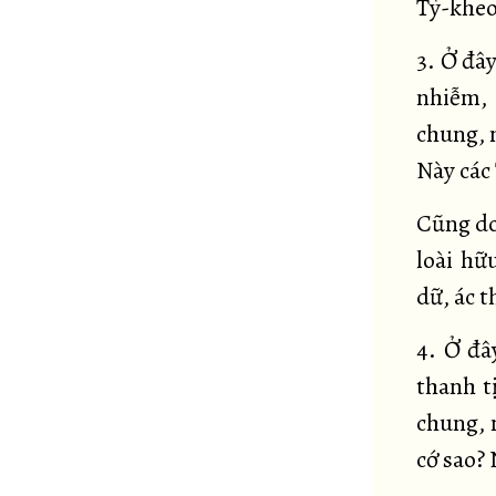
Tỷ-kheo
3. Ở đây
nhiễm, 
chung, n
Này các
Cũng do
loài hữ
dữ, ác t
4. Ở đâ
thanh t
chung, 
cớ sao? 