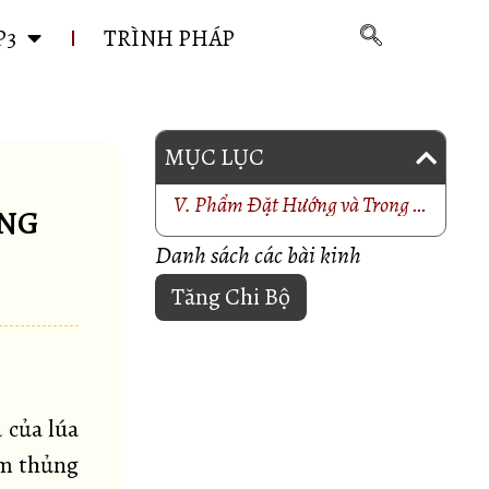
P3
TRÌNH PHÁP
MỤC LỤC
V. Phẩm Ðặt Hướng và Trong Sáng
ÁNG
Danh sách các bài kinh
Tăng Chi Bộ
u của lúa
âm thủng