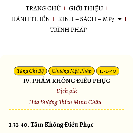
TRANG CHỦ
GIỚI THIỆU
HÀNH THIỀN
KINH – SÁCH – MP3
TRÌNH PHÁP
Tăng Chi Bộ
Chương Một Pháp
1.31-40
IV. PHẨM KHÔNG ÐIỀU PHỤC
Dịch giả
Hòa thượng Thích Minh Châu
1.31-40
.
Tâm Không Ðiều Phục