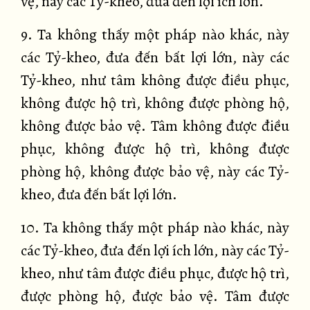
vệ, này các Tỷ-kheo, đưa đến lợi ích lớn.
9. Ta không thấy một pháp nào khác, này
các Tỷ-kheo, đưa đến bất lợi lớn, này các
Tỷ-kheo, như tâm không được điều phục,
không được hộ trì, không được phòng hộ,
không được bảo vệ. Tâm không được điều
phục, không được hộ trì, không được
phòng hộ, không được bảo vệ, này các Tỷ-
kheo, đưa đến bất lợi lớn.
10. Ta không thấy một pháp nào khác, này
các Tỷ-kheo, đưa đến lợi ích lớn, này các Tỷ-
kheo, như tâm được điều phục, được hộ trì,
được phòng hộ, được bảo vệ. Tâm được