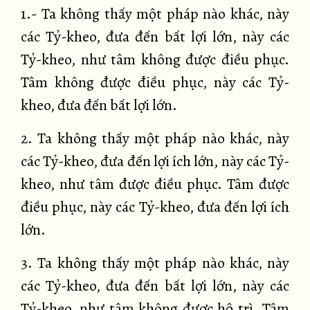
1.- Ta không thấy một pháp nào khác, này
các Tỷ-kheo, đưa đến bất lợi lớn, này các
Tỷ-kheo, như tâm không được điều phục.
Tâm không được điều phục, này các Tỷ-
kheo, đưa đến bất lợi lớn.
2. Ta không thấy một pháp nào khác, này
các Tỷ-kheo, đưa đến lợi ích lớn, này các Tỷ-
kheo, như tâm được điều phục. Tâm được
điều phục, này các Tỷ-kheo, đưa đến lợi ích
lớn.
3. Ta không thấy một pháp nào khác, này
các Tỷ-kheo, đưa đến bất lợi lớn, này các
Tỷ-kheo, như tâm không được hộ trì. Tâm