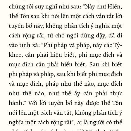
chúng tôi suy nghĩ như sau: “Này chư Hiền,
Thế Tôn sau khi nói lên một cách vắn tắt lời
tuyên bố này, không phân tích ý nghĩa một
cách rộng rãi, từ chỗ ngồi đứng dậy, đã đi
vào tinh xá: “Phi pháp và pháp, này các Tỷ-
kheo, cần phải hiểu biết, phi mục đích và
mục đích cần phải hiểu biết. Sau khi biết
phi pháp và pháp, sau khi biết phi mục đích
và mục đích, pháp như thế nào, mục đích
như thế nào, như thế ấy cần phải thực
hành.” Với lời tuyên bố này được Thế Tôn
nói lên một cách vắn tắt, không phân tích ý
nghĩa một cách rộng rãi”, ai là người có thể