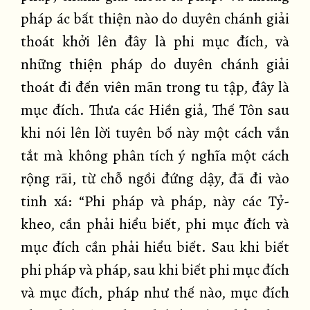
pháp ác bất thiện nào do duyên chánh giải
thoát khởi lên đây là phi mục đích, và
những thiện pháp do duyên chánh giải
thoát đi đến viên mãn trong tu tập, đây là
mục đích. Thưa các Hiền giả, Thế Tôn sau
khi nói lên lời tuyên bố này một cách vắn
tắt mà không phân tích ý nghĩa một cách
rộng rãi, từ chỗ ngồi đứng dậy, đã đi vào
tinh xá: “Phi pháp và pháp, này các Tỷ-
kheo, cần phải hiểu biết, phi mục đích và
mục đích cần phải hiểu biết. Sau khi biết
phi pháp và pháp, sau khi biết phi mục đích
và mục đích, pháp như thế nào, mục đích