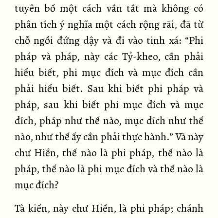
tuyên bố một cách vắn tắt mà không có
phân tích ý nghĩa một cách rộng rãi, đã từ
chỗ ngồi đứng dậy và đi vào tinh xá: “Phi
pháp và pháp, này các Tỷ-kheo, cần phải
hiểu biết, phi mục đích và mục đích cần
phải hiểu biết. Sau khi biết phi pháp và
pháp, sau khi biết phi mục đích và mục
đích, pháp như thế nào, mục đích như thế
nào, như thế ấy cần phải thực hành.” Và này
chư Hiền, thế nào là phi pháp, thế nào là
pháp, thế nào là phi mục đích và thế nào là
mục đích?
Tà kiến, này chư Hiền, là phi pháp; chánh