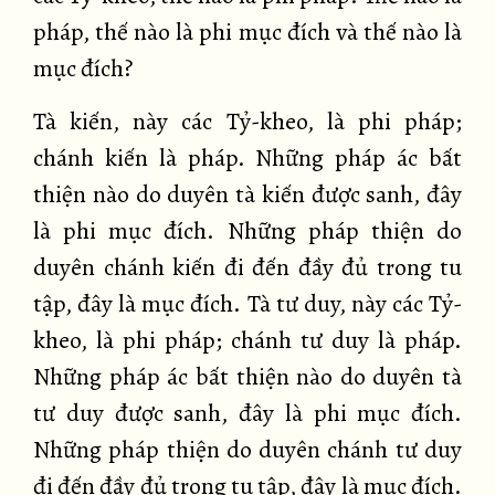
pháp, thế nào là phi mục đích và thế nào là
mục đích?
Tà kiến, này các Tỷ-kheo, là phi pháp;
chánh kiến là pháp. Những pháp ác bất
thiện nào do duyên tà kiến được sanh, đây
là phi mục đích. Những pháp thiện do
duyên chánh kiến đi đến đầy đủ trong tu
tập, đây là mục đích. Tà tư duy, này các Tỷ-
kheo, là phi pháp; chánh tư duy là pháp.
Những pháp ác bất thiện nào do duyên tà
tư duy được sanh, đây là phi mục đích.
Những pháp thiện do duyên chánh tư duy
đi đến đầy đủ trong tu tập, đây là mục đích.