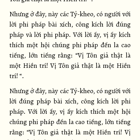
Nhưng ở đây, này các Tỷ-kheo, có người với
lời phi pháp bài xích, công kích lời đúng
pháp và lời phi pháp. Với lời ấy, vị ấy kích
thích một hội chúng phi pháp đến la cao
tiếng, lớn tiếng rằng: “Vị Tôn giả thật là
một Hiền trí! Vị Tôn giả thật là một Hiền
trí! “.
Nhưng ở đây, này các Tỷ-kheo, có người với
lời đúng pháp bài xích, công kích lời phi
pháp. Với lời ấy, vị ấy kích thích một hội
chúng phi pháp đến la cao tiếng, lớn tiếng
rằng: “Vị Tôn giả thật là một Hiền trí! Vị