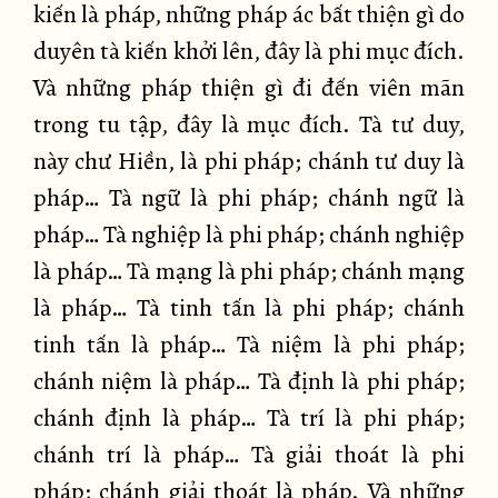
kiến là pháp, những pháp ác bất thiện gì do
duyên tà kiến khởi lên, đây là phi mục đích.
Và những pháp thiện gì đi đến viên mãn
trong tu tập, đây là mục đích. Tà tư duy,
này chư Hiền, là phi pháp; chánh tư duy là
pháp… Tà ngữ là phi pháp; chánh ngữ là
pháp… Tà nghiệp là phi pháp; chánh nghiệp
là pháp… Tà mạng là phi pháp; chánh mạng
là pháp… Tà tinh tấn là phi pháp; chánh
tinh tấn là pháp… Tà niệm là phi pháp;
chánh niệm là pháp… Tà định là phi pháp;
chánh định là pháp… Tà trí là phi pháp;
chánh trí là pháp… Tà giải thoát là phi
pháp; chánh giải thoát là pháp. Và những