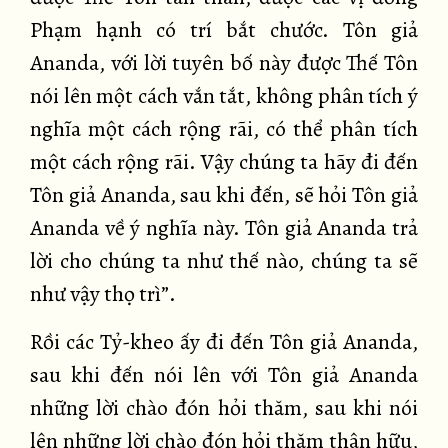
Phạm hạnh có trí bắt chước. Tôn giả
Ananda, với lời tuyên bố này được Thế Tôn
nói lên một cách vắn tắt, không phân tích ý
nghĩa một cách rộng rãi, có thể phân tích
một cách rộng rãi. Vậy chúng ta hãy đi đến
Tôn giả Ananda, sau khi đến, sẽ hỏi Tôn giả
Ananda về ý nghĩa này. Tôn giả Ananda trả
lời cho chúng ta như thế nào, chúng ta sẽ
như vậy thọ trì”.
Rồi các Tỷ-kheo ấy đi đến Tôn giả Ananda,
sau khi đến nói lên với Tôn giả Ananda
những lời chào đón hỏi thăm, sau khi nói
lên những lời chào đón hỏi thăm thân hữu,