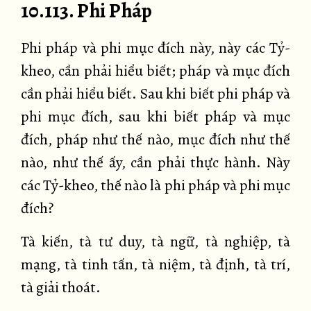
10.113. Phi Pháp
Phi pháp và phi mục đích này, này các Tỷ-
kheo, cần phải hiểu biết; pháp và mục đích
cần phải hiểu biết. Sau khi biết phi pháp và
phi mục đích, sau khi biết pháp và mục
đích, pháp như thế nào, mục đích như thế
nào, như thế ấy, cần phải thực hành. Này
các Tỷ-kheo, thế nào là phi pháp và phi mục
đích?
Tà kiến, tà tư duy, tà ngữ, tà nghiệp, tà
mạng, tà tinh tấn, tà niệm, tà định, tà trí,
tà giải thoát.