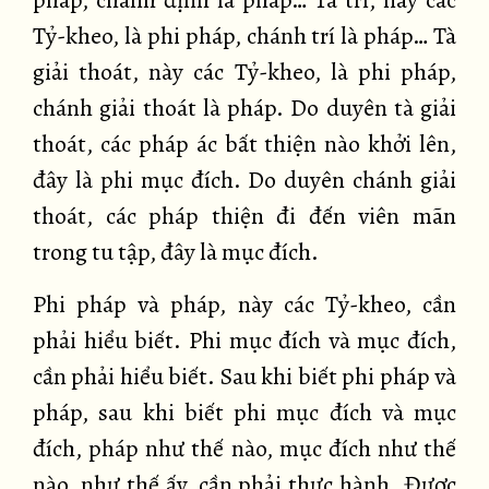
pháp, chánh định là pháp… Tà trí, này các
Tỷ-kheo, là phi pháp, chánh trí là pháp… Tà
giải thoát, này các Tỷ-kheo, là phi pháp,
chánh giải thoát là pháp. Do duyên tà giải
thoát, các pháp ác bất thiện nào khởi lên,
đây là phi mục đích. Do duyên chánh giải
thoát, các pháp thiện đi đến viên mãn
trong tu tập, đây là mục đích.
Phi pháp và pháp, này các Tỷ-kheo, cần
phải hiểu biết. Phi mục đích và mục đích,
cần phải hiểu biết. Sau khi biết phi pháp và
pháp, sau khi biết phi mục đích và mục
đích, pháp như thế nào, mục đích như thế
nào, như thế ấy, cần phải thực hành. Được