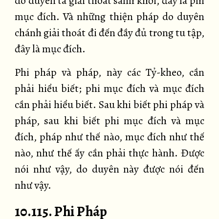
do duyên tà giải thoát sanh khởi, đây là phi
mục đích. Và những thiện pháp do duyên
chánh giải thoát đi đến đầy đủ trong tu tập,
đây là mục đích.
Phi pháp và pháp, này các Tỷ-kheo, cần
phải hiểu biết; phi mục đích và mục đích
cần phải hiểu biết. Sau khi biết phi pháp và
pháp, sau khi biết phi mục đích và mục
đích, pháp như thế nào, mục đích như thế
nào, như thế ấy cần phải thực hành. Được
nói như vậy, do duyên này được nói đến
như vậy.
10.115. Phi Pháp