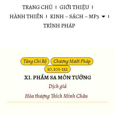
TRANG CHỦ
GIỚI THIỆU
HÀNH THIỀN
KINH – SÁCH – MP3
TRÌNH PHÁP
Tăng Chi Bộ
Chương Mười Pháp
10.101-112
XI. PHẨM SA MÔN TƯỞNG
Dịch giả
Hòa thượng Thích Minh Châu