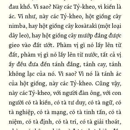
đau khổ. Vì sao? Này các Tỷ-kheo, vì kiến là
ác. Ví như, này các Tỷ-kheo, hột giống cây
nimba, hay hột giống cây kosàtakì (một loại
dây leo), hay hột giống cây mướp đắng được
gieo vào đất ướt. Phàm vị gì nó lấy lên từ
đất, phàm vị gì nó lấy lên từ nước, tất cả vị
ấy đều đưa đến tánh đắng, tánh cay, tánh
không lạc của nó. Vì sao? Vì nó là tánh ác
của hột giống, này các Tỷ-kheo. Cũng vậy,
này các Tỷ-kheo, với người đàn ông, với con
người có tà kiến, có tà tư duy, có tà ngữ, có
tà nghiệp, có tà mạng, có tà tinh tấn, có tà
niệm, có tà định, có tà trí, có tà giải thoát,