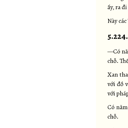
ấy, ra đ
Này các 
5.224
—Có năm
chỗ. Th
Xan tha
với đồ 
với phá
Có năm 
chỗ.