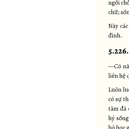
ngồi ch
chữ; sốn
Này các
đình.
5.226
—Có năm
liên hệ 
Luôn luô
có sự th
tâm đã 
hỷ sống
bỏ học g