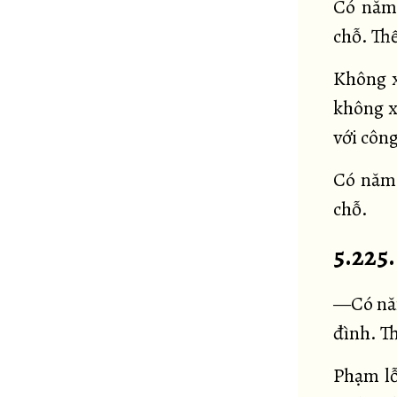
Có năm 
chỗ. Th
Không x
không x
với côn
Có năm 
chỗ.
5.225
—Có năm
đình. T
Phạm lỗ