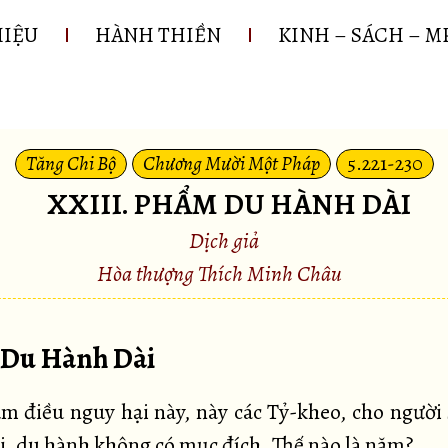
HIỆU
HÀNH THIỀN
KINH – SÁCH – M
Tăng Chi Bộ
Chương Mười Một Pháp
5.221-230
XXIII. PHẨM DU HÀNH DÀI
Dịch giả
Hòa thượng Thích Minh Châu
. Du Hành Dài
 điều nguy hại này, này các Tỷ-kheo, cho người
i, du hành không có mục đích. Thế nào là năm?