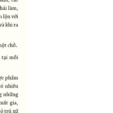
hải làm,
n lộn với
và khi ra
một chỗ.
 tại mỗi
ược phẩm
có nhiều
ng những
uất gia,
bỏ trú xứ