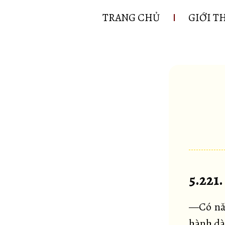
TRANG CHỦ
GIỚI T
5.221
—Có năm
hành dà