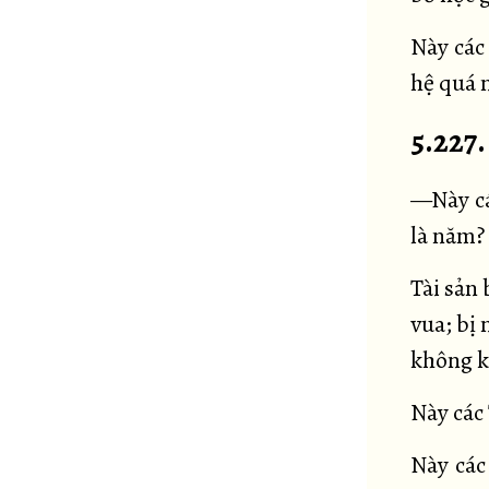
Này các
hệ quá n
5.227.
—Này cá
là năm?
Tài sản 
vua; bị
không k
Này các 
Này các