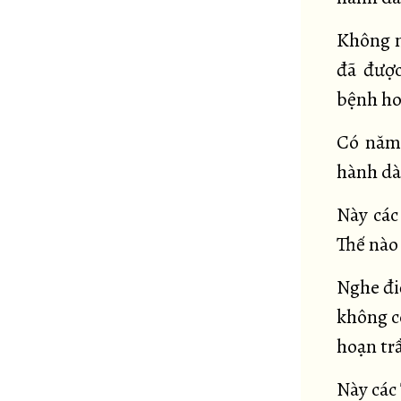
Không n
đã được
bệnh ho
Có năm 
hành dà
Này các
Thế nào
Nghe đi
không c
hoạn tr
Này các