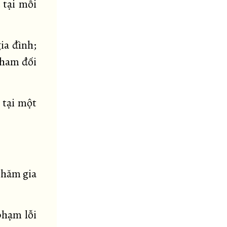
 tại mỗi
ia đình;
tham đối
 tại một
thăm gia
phạm lỗi