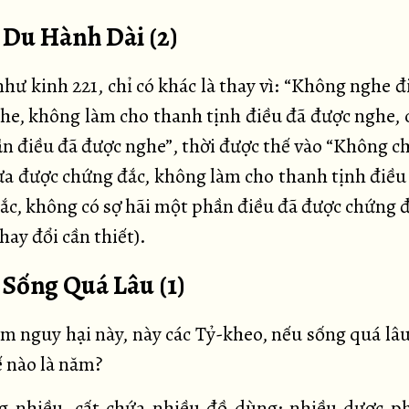
. Du Hành Dài (2)
hư kinh 221, chỉ có khác là thay vì: “Không nghe 
he, không làm cho thanh tịnh điều đã được nghe, c
n điều đã được nghe”, thời được thế vào “Không c
ưa được chứng đắc, không làm cho thanh tịnh điều
ắc, không có sợ hãi một phần điều đã được chứng đ
ay đổi cần thiết).
 Sống Quá Lâu (1)
 nguy hại này, này các Tỷ-kheo, nếu sống quá lâu
ế nào là năm?
 nhiều, cất chứa nhiều đồ dùng; nhiều dược p