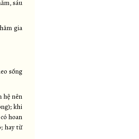
năm, sáu
thăm gia
heo sống
ên hệ nên
ông); khi
 có hoan
; hay từ