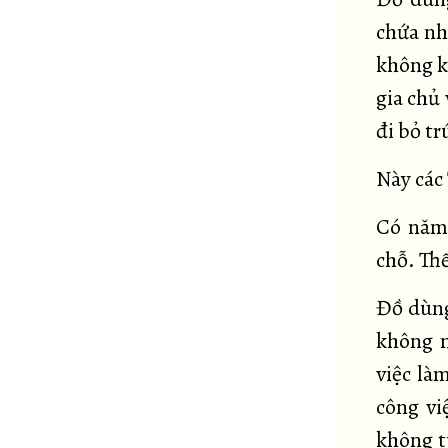
chứa nh
không kh
gia chủ 
đi bỏ trú
Này các
Có năm 
chỗ. Th
Đồ dùng
không n
việc là
công vi
không tù