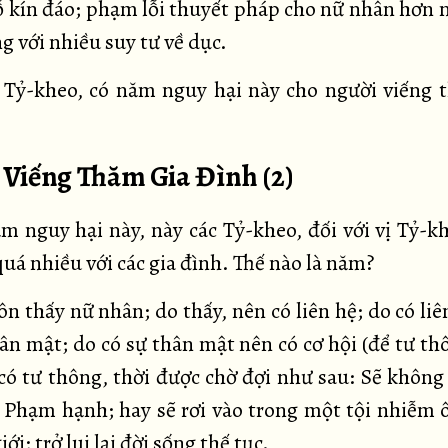
ỗ kín đáo; phạm lỗi thuyết pháp cho nữ nhân hơn 
g với nhiều suy tư về dục.
 Tỷ-kheo, có năm nguy hại này cho người viếng 
. Viếng Thăm Gia Đình (2)
 nguy hại này, này các Tỷ-kheo, đối với vị Tỷ-k
quá nhiều với các gia đình. Thế nào là năm?
n thấy nữ nhân; do thấy, nên có liên hệ; do có li
ân mật; do có sự thân mật nên có cơ hội (để tư th
có tư thông, thời được chờ đợi như sau: Sẽ không
 Phạm hạnh; hay sẽ rơi vào trong một tội nhiễm ô
iới; trở lui lại đời sống thế tục.