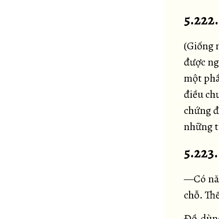
5.222
(Giống n
được ng
một phầ
điều ch
chứng đ
những th
5.223.
—Có năm
chỗ. Th
Đồ dùng