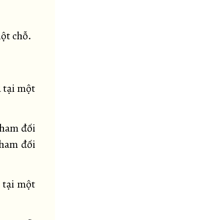
một chỗ.
 tại một
tham đối
tham đối
 tại một