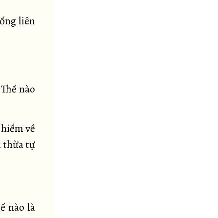
ống liên
 Thế nào
y hiểm về
 thừa tự
ế nào là