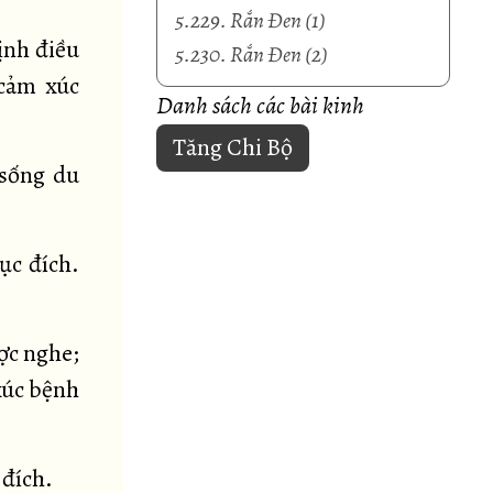
5.229. Rắn Đen (1)
ịnh điều
5.230. Rắn Đen (2)
 cảm xúc
Danh sách các bài kinh
Tăng Chi Bộ
 sống du
ục đích.
ợc nghe;
xúc bệnh
 đích.