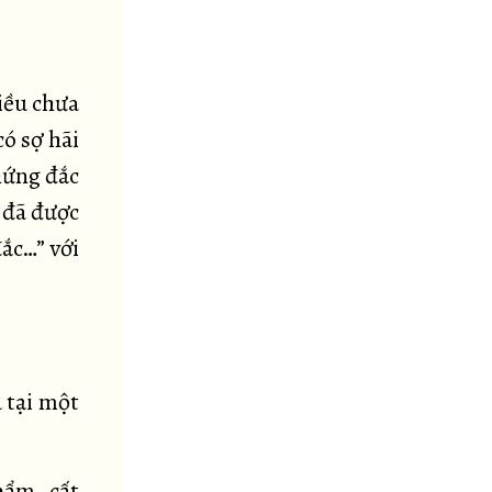
điều chưa
ó sợ hãi
hứng đắc
 đã được
ắc…” với
 tại một
hẩm, cất