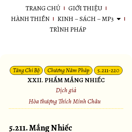
TRANG CHỦ
GIỚI THIỆU
HÀNH THIỀN
KINH – SÁCH – MP3
TRÌNH PHÁP
Tăng Chi Bộ
Chương Năm Pháp
5.211-220
XXII. PHẨM MẮNG NHIẾC
Dịch giả
Hòa thượng Thích Minh Châu
5.211. Mắng Nhiếc