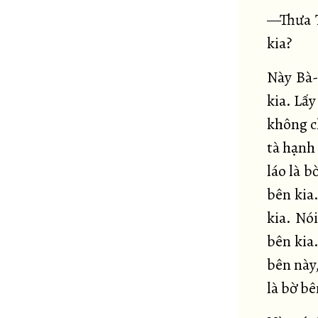
—Thưa T
kia?
Này Bà-
kia. Lấy
không ch
tà hạnh 
láo là b
bên kia.
kia. Nó
bên kia
bên này,
là bờ bê