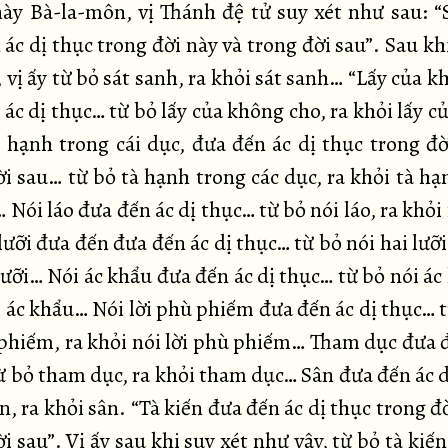
này Bà-la-môn, vị Thánh đệ tử suy xét như sau: “
ác dị thục trong đời này và trong đời sau”. Sau kh
 vị ấy từ bỏ sát sanh, ra khỏi sát sanh… “Lấy của 
ác dị thục… từ bỏ lấy của không cho, ra khỏi lấy 
à hạnh trong cái dục, đưa đến ác dị thục trong đờ
ời sau… từ bỏ tà hạnh trong các dục, ra khỏi tà hạ
 Nói láo đưa đến ác dị thục… từ bỏ nói láo, ra khỏi
lưỡi đưa đến đưa đến ác dị thục… từ bỏ nói hai lưỡi
lưỡi… Nói ác khẩu đưa đến ác dị thục… từ bỏ nói ác
i ác khẩu… Nói lời phù phiếm đưa đến ác dị thục… t
 phiếm, ra khỏi nói lời phù phiếm… Tham dục đưa đ
ừ bỏ tham dục, ra khỏi tham dục… Sân đưa đến ác d
n, ra khỏi sân. “Tà kiến đưa đến ác dị thục trong đ
i sau”. Vị ấy sau khi suy xét như vậy, từ bỏ tà kiến