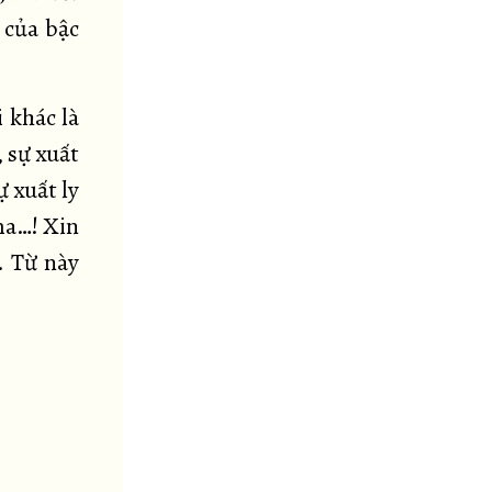
 của bậc
i khác là
 sự xuất
 xuất ly
ma…! Xin
. Từ này