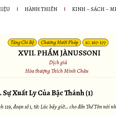
HIỆU
HÀNH THIỀN
KINH – SÁCH – M
Tăng Chi Bộ
Chương Mười Pháp
10.167-177
XVII. PHẨM JÀNUSSONI
Dịch giả
Hòa thượng Thích Minh Châu
. Sự Xuất Ly Của Bậc Thánh (1)
h 119, đoạn số 1, từ: Lúc bấy giờ… cho đến Thế Tôn nói n