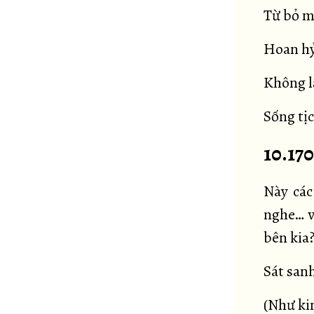
Từ bỏ m
Hoan hỷ
Không l
Sống tịc
10.17
Này các
nghe… v
bên kia
Sát sanh
(Như kin