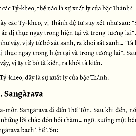
các Tỷ-kheo, thế nào là sự xuất ly của bậc Thánh?
này các Tỷ-kheo, vị Thánh đệ tử suy xét như sau: “
ác dị thục ngay trong hiện tại và trong tương lai”
như vậy, vị ấy từ bỏ sát sanh, ra khỏi sát sanh… “Tà
ị thục ngay trong hiện tại và trong tương lai”. Sa
vậy, vị ấy từ bỏ tà kiến, ra khỏi tà kiến.
Tỷ-kheo, đây là sự xuất ly của bậc Thánh.
9. Sangàrava
la-môn Sangàrava đi đến Thế Tôn. Sau khi đến, nói
 những lời chào đón hỏi thăm… ngồi xuống một bên
gàrava bạch Thế Tôn: