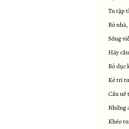
Tu tập 
Bỏ nhà,
Sống viễ
Hãy cầu
Bỏ dục 
Kẻ trí t
Cấu uế 
Những a
Khéo tu 