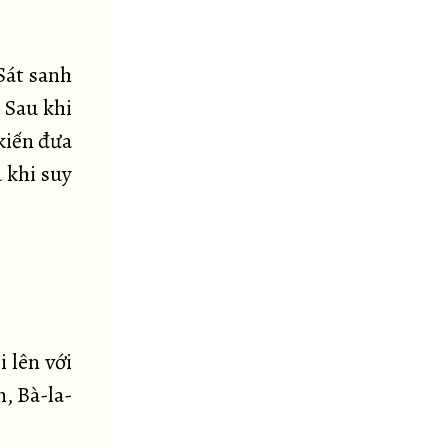
Sát sanh
. Sau khi
 kiến đưa
u khi suy
 lên với
, Bà-la-