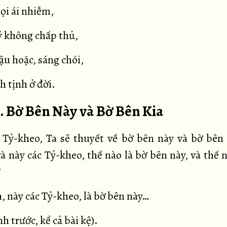
ọi ái nhiễm,
 không chấp thủ,
ậu hoặc, sáng chói,
h tịnh ở đời.
0. Bờ Bên Này và Bờ Bên Kia
 Tỷ-kheo, Ta sẽ thuyết về bờ bên này và bờ bên 
à này các Tỷ-kheo, thế nào là bờ bên này, và thế n
?
, này các Tỷ-kheo, là bờ bên này…
h trước, kể cả bài kệ).