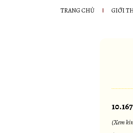
TRANG CHỦ
GIỚI T
10.167
(Xem kin