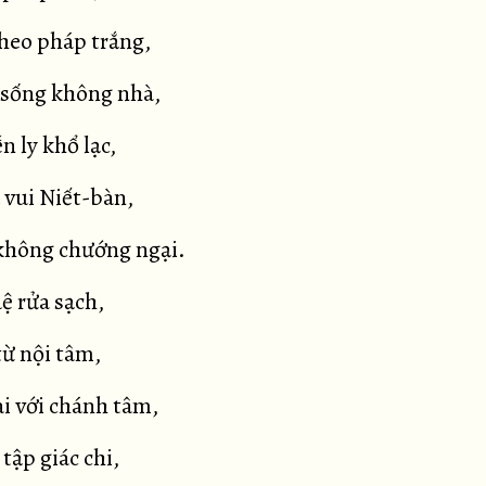
theo pháp trắng,
 sống không nhà,
n ly khổ lạc,
 vui Niết-bàn,
không chướng ngại.
uệ rửa sạch,
từ nội tâm,
i với chánh tâm,
tập giác chi,