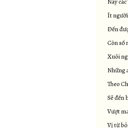
Này các 
Ít người
Đến đượ
Còn số n
Xuôi ng
Những a
Theo Ch
Sẽ đến b
Vượt ma
Vị từ b