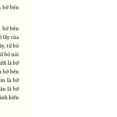
à bờ bên
à bờ bên
ỏ lấy của
ày, từ bỏ
từ bỏ nói
ưỡi là bờ
là bờ bên
ếm là bờ
ân là bờ
hánh kiến