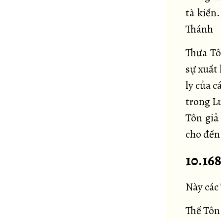
tà kiến
Thánh
Thưa Tôn
sự xuất
ly của 
trong L
Tôn giả
cho đến
10.16
Này các 
Thế Tôn