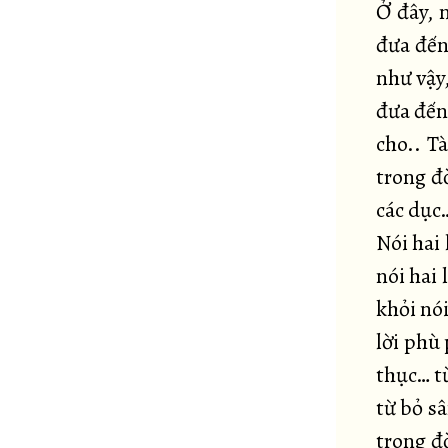
Ở đây, 
đưa đến 
như vậy,
đưa đến 
cho.. T
trong đ
các dục…
Nói hai 
nói hai 
khỏi nó
lời phù
thục… t
từ bỏ sâ
trong đờ