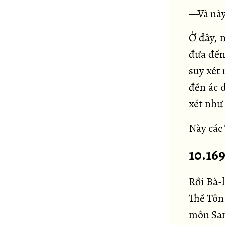
—Và này 
Ở đây, 
đưa đến 
suy xét 
đến ác d
xét như 
Này các 
10.16
Rồi Bà-
Thế Tôn
môn San