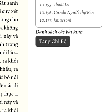
Sát sanh
10.175. Thoát Ly
i suy xét
10.176. Cunda Người Thợ Rèn
không cho
10.177. Jànussoni
của không
Danh sách các bài kinh
i này và
Tăng Chi Bộ
nh trong
 nói láo…
, ra khỏi
 khẩu, ra
ừ bỏ nói
ến ác dị
ị thục …
ời này và
, ra khỏi