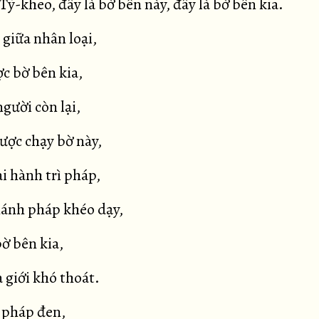
Tỷ-kheo, đây là bờ bên này, đây là bờ bên kia.
 giữa nhân loại,
c bờ bên kia,
gười còn lại,
ược chạy bờ này,
i hành trì pháp,
ánh pháp khéo dạy,
ờ bên kia,
 giới khó thoát.
ỏ pháp đen,